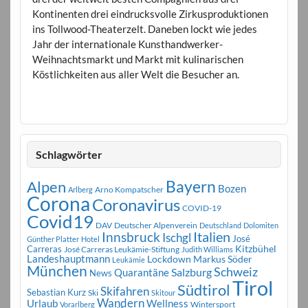
Kontinenten drei eindrucksvolle Zirkusproduktionen
ins Tollwood-Theaterzelt. Daneben lockt wie jedes
Jahr der internationale Kunsthandwerker-
Weihnachtsmarkt und Markt mit kulinarischen
Köstlichkeiten aus aller Welt die Besucher an.
Schlagwörter
Bayern
Alpen
Bozen
Arno Kompatscher
Arlberg
Corona
Coronavirus
COVID-19
Covid19
DAV
Deutscher Alpenverein
Deutschland
Dolomiten
Innsbruck
Italien
Ischgl
José
Günther Platter
Hotel
Carreras
Kitzbühel
José Carreras Leukämie-Stiftung
Judith Williams
Landeshauptmann
Markus Söder
Lockdown
Leukämie
München
Schweiz
Salzburg
Quarantäne
News
Tirol
Südtirol
Skifahren
Sebastian Kurz
Ski
Skitour
Wandern
Urlaub
Wellness
Wintersport
Vorarlberg