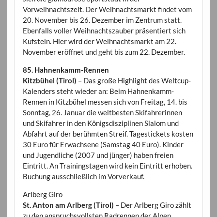
Vorweihnachtszeit. Der Weihnachtsmarkt findet vom
20. November bis 26. Dezember im Zentrum statt.
Ebenfalls voller Weihnachtszauber präsentiert sich
Kufstein. Hier wird der Weihnachtsmarkt am 22.
November eröffnet und geht bis zum 22. Dezember.
85. Hahnenkamm-Rennen
Kitzbühel (Tirol)
– Das große Highlight des Weltcup-
Kalenders steht wieder an: Beim Hahnenkamm-
Rennen in Kitzbühel messen sich von Freitag, 14. bis
Sonntag, 26. Januar die weltbesten Skifahrerinnen
und Skifahrer in den Königsdisziplinen Slalom und
Abfahrt auf der berühmten Streif. Tagestickets kosten
30 Euro für Erwachsene (Samstag 40 Euro). Kinder
und Jugendliche (2007 und jünger) haben freien
Eintritt. An Trainingstagen wird kein Eintritt erhoben.
Buchung ausschließlich im Vorverkauf.
Arlberg Giro
St. Anton am Arlberg (Tirol)
– Der Arlberg Giro zählt
zu den anspruchsvollsten Radrennen der Alpen.