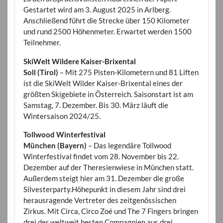
Gestartet wird am 3. August 2025 in Arlberg.
Anschließend führt die Strecke über 150 Kilometer
und rund 2500 Höhenmeter. Erwartet werden 1500
Teilnehmer.
SkiWelt Wildere Kaiser-Brixental
Soll (Tirol)
– Mit 275 Pisten-Kilometern und 81 Liften
ist die SkiWelt Wilder Kaiser-Brixental eines der
größten Skigebiete in Österreich. Saisonstart ist am
Samstag, 7. Dezember. Bis 30. März läuft die
Wintersaison 2024/25.
Tollwood Winterfestival
München (Bayern)
– Das legendäre Tollwood
Winterfestival findet vom 28. November bis 22.
Dezember auf der Theresienwiese in München statt.
Außerdem steigt hier am 31. Dezember die große
Silvesterparty.Höhepunkt in diesem Jahr sind drei
herausragende Vertreter des zeitgenössischen
Zirkus. Mit Circa, Circo Zoé und The 7 Fingers bringen
drei der weltweit besten Compagnien aus drei