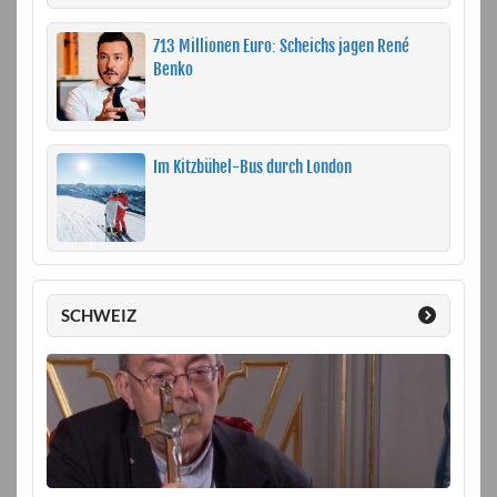
713 Millionen Euro: Scheichs jagen René
Benko
Im Kitzbühel-Bus durch London
SCHWEIZ