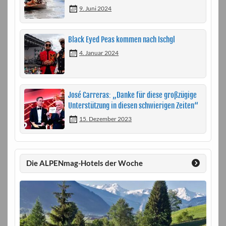
9. Juni 2024
Black Eyed Peas kommen nach Ischgl
4. Januar 2024
José Carreras: „Danke für diese großzügige
Unterstützung in diesen schwierigen Zeiten“
15. Dezember 2023
Die ALPENmag-Hotels der Woche