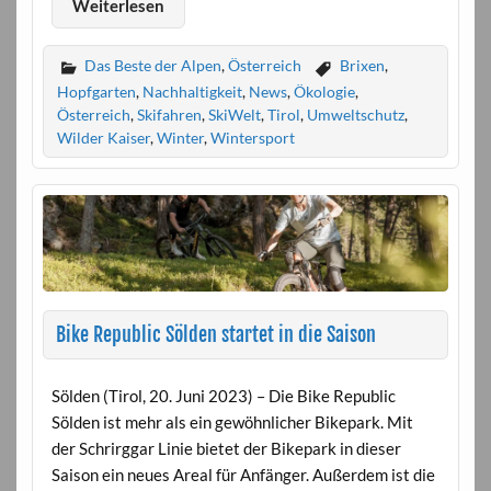
Weiterlesen
Das Beste der Alpen
,
Österreich
Brixen
,
Hopfgarten
,
Nachhaltigkeit
,
News
,
Ökologie
,
Österreich
,
Skifahren
,
SkiWelt
,
Tirol
,
Umweltschutz
,
Wilder Kaiser
,
Winter
,
Wintersport
Bike Republic Sölden startet in die Saison
Sölden (Tirol, 20. Juni 2023) – Die Bike Republic
Sölden ist mehr als ein gewöhnlicher Bikepark. Mit
der Schrirggar Linie bietet der Bikepark in dieser
Saison ein neues Areal für Anfänger. Außerdem ist die