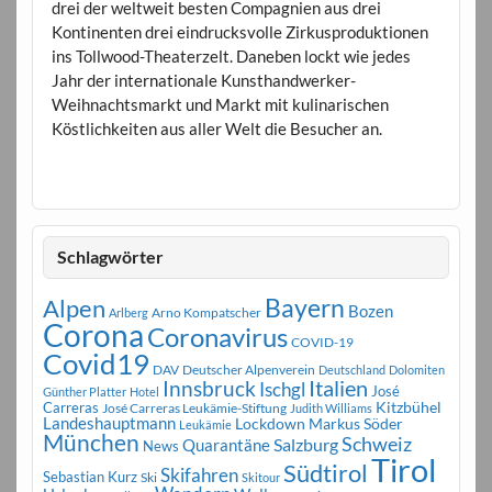
drei der weltweit besten Compagnien aus drei
Kontinenten drei eindrucksvolle Zirkusproduktionen
ins Tollwood-Theaterzelt. Daneben lockt wie jedes
Jahr der internationale Kunsthandwerker-
Weihnachtsmarkt und Markt mit kulinarischen
Köstlichkeiten aus aller Welt die Besucher an.
Schlagwörter
Bayern
Alpen
Bozen
Arno Kompatscher
Arlberg
Corona
Coronavirus
COVID-19
Covid19
DAV
Deutscher Alpenverein
Deutschland
Dolomiten
Innsbruck
Italien
Ischgl
José
Günther Platter
Hotel
Carreras
Kitzbühel
José Carreras Leukämie-Stiftung
Judith Williams
Landeshauptmann
Markus Söder
Lockdown
Leukämie
München
Schweiz
Salzburg
Quarantäne
News
Tirol
Südtirol
Skifahren
Sebastian Kurz
Ski
Skitour