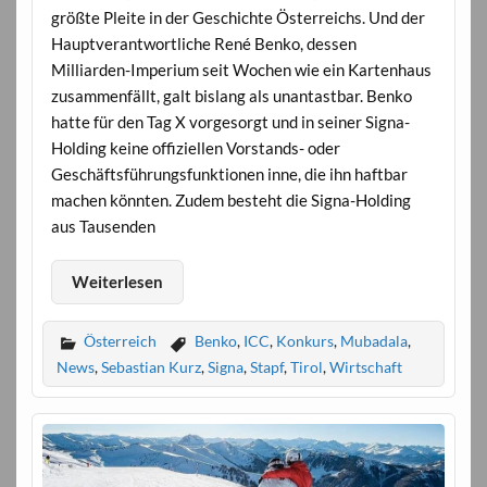
größte Pleite in der Geschichte Österreichs. Und der
Hauptverantwortliche René Benko, dessen
Milliarden-Imperium seit Wochen wie ein Kartenhaus
zusammenfällt, galt bislang als unantastbar. Benko
hatte für den Tag X vorgesorgt und in seiner Signa-
Holding keine offiziellen Vorstands- oder
Geschäftsführungsfunktionen inne, die ihn haftbar
machen könnten. Zudem besteht die Signa-Holding
aus Tausenden
Weiterlesen
Österreich
Benko
,
ICC
,
Konkurs
,
Mubadala
,
News
,
Sebastian Kurz
,
Signa
,
Stapf
,
Tirol
,
Wirtschaft