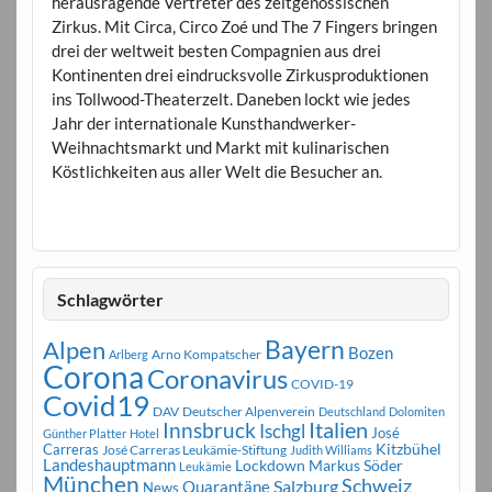
herausragende Vertreter des zeitgenössischen
Zirkus. Mit Circa, Circo Zoé und The 7 Fingers bringen
drei der weltweit besten Compagnien aus drei
Kontinenten drei eindrucksvolle Zirkusproduktionen
ins Tollwood-Theaterzelt. Daneben lockt wie jedes
Jahr der internationale Kunsthandwerker-
Weihnachtsmarkt und Markt mit kulinarischen
Köstlichkeiten aus aller Welt die Besucher an.
Schlagwörter
Bayern
Alpen
Bozen
Arno Kompatscher
Arlberg
Corona
Coronavirus
COVID-19
Covid19
DAV
Deutscher Alpenverein
Deutschland
Dolomiten
Innsbruck
Italien
Ischgl
José
Günther Platter
Hotel
Carreras
Kitzbühel
José Carreras Leukämie-Stiftung
Judith Williams
Landeshauptmann
Markus Söder
Lockdown
Leukämie
München
Schweiz
Salzburg
Quarantäne
News