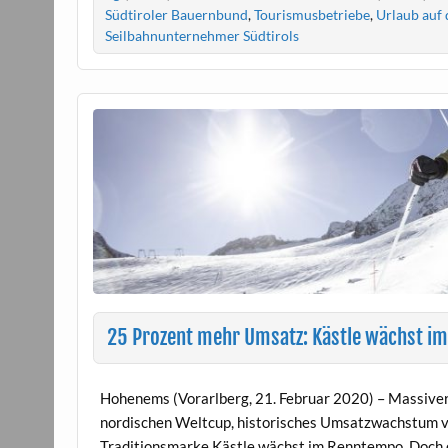
Südtiroler Bauernbund
,
Tourismusbetriebe
,
Urlaub auf
Seilbahnunternehmer Südtirols
25 Prozent mehr Umsatz: Kästle wächst i
Hohenems (Vorarlberg, 21. Februar 2020) – Massiver
nordischen Weltcup, historisches Umsatzwachstum vo
Traditionsmarke Kästle wächst im Renntempo. Doch 