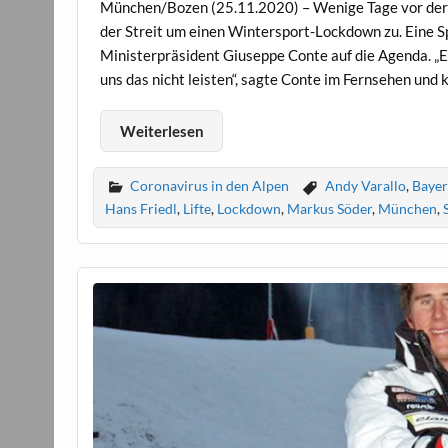
München/Bozen (25.11.2020) – Wenige Tage vor der ge
der Streit um einen Wintersport-Lockdown zu. Eine Sp
Ministerpräsident Giuseppe Conte auf die Agenda. „Es
uns das nicht leisten“, sagte Conte im Fernsehen und
Weiterlesen
Coronavirus in den Alpen
Andy Varallo
,
Baye
Hans Friedl
,
Lifte
,
Lockdown
,
Markus Söder
,
München
,