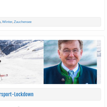
n
,
Winter
,
Zauchensee
tersport-Lockdown