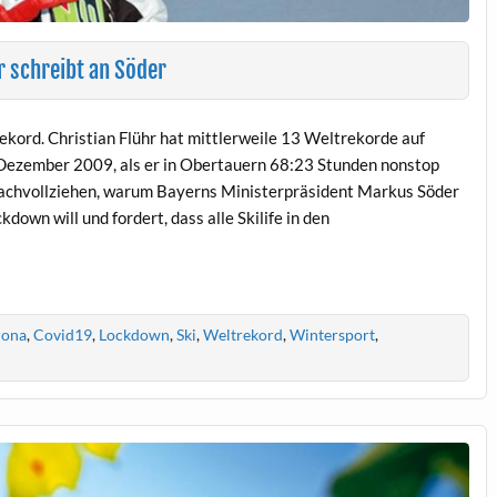
 schreibt an Söder
ekord. Christian Flühr hat mittlerweile 13 Weltrekorde auf
m Dezember 2009, als er in Obertauern 68:23 Stunden nonstop
t nachvollziehen, warum Bayerns Ministerpräsident Markus Söder
wn will und fordert, dass alle Skilife in den
rona
,
Covid19
,
Lockdown
,
Ski
,
Weltrekord
,
Wintersport
,