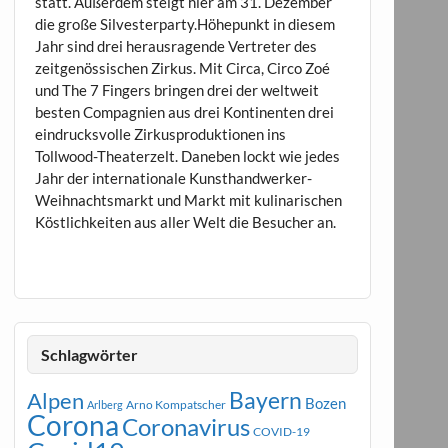
statt. Außerdem steigt hier am 31. Dezember
die große Silvesterparty.Höhepunkt in diesem
Jahr sind drei herausragende Vertreter des
zeitgenössischen Zirkus. Mit Circa, Circo Zoé
und The 7 Fingers bringen drei der weltweit
besten Compagnien aus drei Kontinenten drei
eindrucksvolle Zirkusproduktionen ins
Tollwood-Theaterzelt. Daneben lockt wie jedes
Jahr der internationale Kunsthandwerker-
Weihnachtsmarkt und Markt mit kulinarischen
Köstlichkeiten aus aller Welt die Besucher an.
Schlagwörter
Bayern
Alpen
Bozen
Arno Kompatscher
Arlberg
Corona
Coronavirus
COVID-19