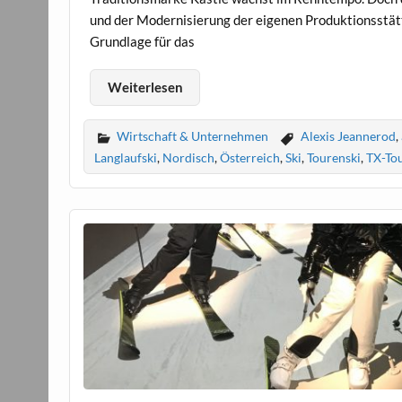
und der Modernisierung der eigenen Produktionsstät
Grundlage für das
Weiterlesen
Wirtschaft & Unternehmen
Alexis Jeannerod
,
Langlaufski
,
Nordisch
,
Österreich
,
Ski
,
Tourenski
,
TX-To