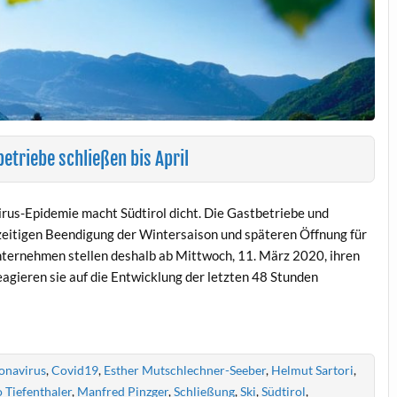
triebe schließen bis April
rus-Epidemie macht Südtirol dicht. Die Gastbetriebe und
rzeitigen Beendigung der Wintersaison und späteren Öffnung für
Unternehmen stellen deshalb ab Mittwoch, 11. März 2020, ihren
reagieren sie auf die Entwicklung der letzten 48 Stunden
onavirus
,
Covid19
,
Esther Mutschlechner-Seeber
,
Helmut Sartori
,
o Tiefenthaler
,
Manfred Pinzger
,
Schließung
,
Ski
,
Südtirol
,