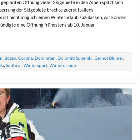
planten Öffnung vieler Skigebiete in den Alpen spitzt sich
errung der Skigebiete brachte zuerst Italiens
 ist nicht möglich, einen Winterurlaub zuzulassen, wir können
 kündigte eine Öffnung frühestens ab 10. Januar
rn
,
Bozen
,
Corona
,
Dolomiten
,
Dolomiti Superski
,
Gernot Blümel
,
Ski
,
Südtirol
,
Wintersport
,
Winterurlaub