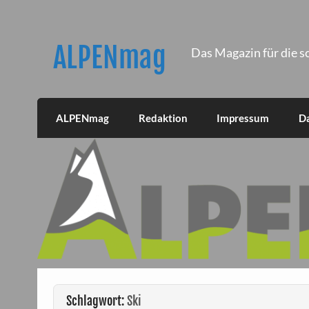
Skip
to
content
ALPENmag
Das Magazin für die s
ALPENmag
Redaktion
Impressum
D
Schlagwort:
Ski