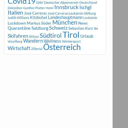
Covid19
DAV
Deutscher Alpenverein
Deutschland
Innsbruck
Ischgl
Dolomiten
Günther Platter
Hotel
Italien
José Carreras
José Carreras Leukämie-Stiftung
Landeshauptmann
Kitzbühel
Judith Williams
Leukämie
München
Markus Söder
Lockdown
News
Schweiz
Salzburg
Quarantäne
Sebastian Kurz
Ski
Tirol
Südtirol
Skifahren
Urlaub
Skitour
Wandern
Wellness
Wintersport
Vorarlberg
Österreich
Wirtschaft
Zillertal