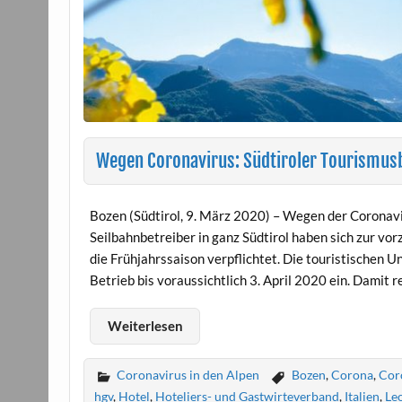
Wegen Coronavirus: Südtiroler Tourismusbe
Bozen (Südtirol, 9. März 2020) – Wegen der Coronavi
Seilbahnbetreiber in ganz Südtirol haben sich zur vo
die Frühjahrssaison verpflichtet. Die touristischen 
Betrieb bis voraussichtlich 3. April 2020 ein. Damit 
Weiterlesen
Coronavirus in den Alpen
Bozen
,
Corona
,
Cor
hgv
,
Hotel
,
Hoteliers- und Gastwirteverband
,
Italien
,
Le