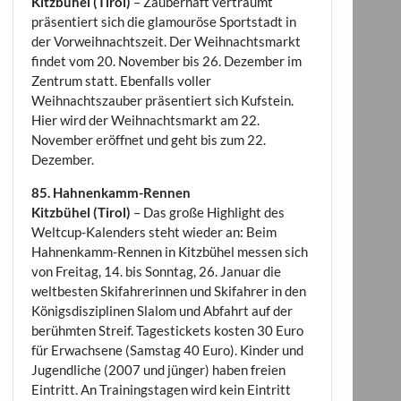
Kitzbühel (Tirol)
– Zauberhaft verträumt
präsentiert sich die glamouröse Sportstadt in
der Vorweihnachtszeit. Der Weihnachtsmarkt
findet vom 20. November bis 26. Dezember im
Zentrum statt. Ebenfalls voller
Weihnachtszauber präsentiert sich Kufstein.
Hier wird der Weihnachtsmarkt am 22.
November eröffnet und geht bis zum 22.
Dezember.
85. Hahnenkamm-Rennen
Kitzbühel (Tirol)
– Das große Highlight des
Weltcup-Kalenders steht wieder an: Beim
Hahnenkamm-Rennen in Kitzbühel messen sich
von Freitag, 14. bis Sonntag, 26. Januar die
weltbesten Skifahrerinnen und Skifahrer in den
Königsdisziplinen Slalom und Abfahrt auf der
berühmten Streif. Tagestickets kosten 30 Euro
für Erwachsene (Samstag 40 Euro). Kinder und
Jugendliche (2007 und jünger) haben freien
Eintritt. An Trainingstagen wird kein Eintritt