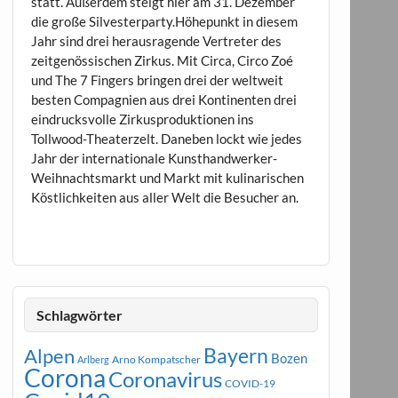
statt. Außerdem steigt hier am 31. Dezember
die große Silvesterparty.Höhepunkt in diesem
Jahr sind drei herausragende Vertreter des
zeitgenössischen Zirkus. Mit Circa, Circo Zoé
und The 7 Fingers bringen drei der weltweit
besten Compagnien aus drei Kontinenten drei
eindrucksvolle Zirkusproduktionen ins
Tollwood-Theaterzelt. Daneben lockt wie jedes
Jahr der internationale Kunsthandwerker-
Weihnachtsmarkt und Markt mit kulinarischen
Köstlichkeiten aus aller Welt die Besucher an.
Schlagwörter
Bayern
Alpen
Bozen
Arno Kompatscher
Arlberg
Corona
Coronavirus
COVID-19