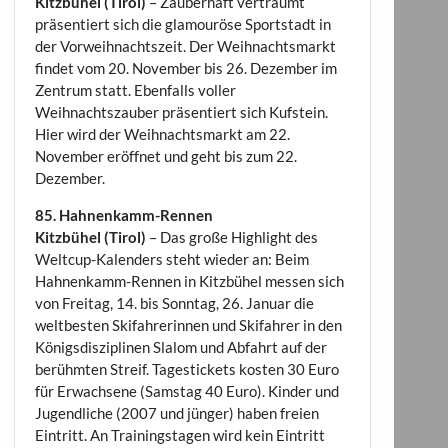
Kitzbühel (Tirol)
– Zauberhaft verträumt
präsentiert sich die glamouröse Sportstadt in
der Vorweihnachtszeit. Der Weihnachtsmarkt
findet vom 20. November bis 26. Dezember im
Zentrum statt. Ebenfalls voller
Weihnachtszauber präsentiert sich Kufstein.
Hier wird der Weihnachtsmarkt am 22.
November eröffnet und geht bis zum 22.
Dezember.
85. Hahnenkamm-Rennen
Kitzbühel (Tirol)
– Das große Highlight des
Weltcup-Kalenders steht wieder an: Beim
Hahnenkamm-Rennen in Kitzbühel messen sich
von Freitag, 14. bis Sonntag, 26. Januar die
weltbesten Skifahrerinnen und Skifahrer in den
Königsdisziplinen Slalom und Abfahrt auf der
berühmten Streif. Tagestickets kosten 30 Euro
für Erwachsene (Samstag 40 Euro). Kinder und
Jugendliche (2007 und jünger) haben freien
Eintritt. An Trainingstagen wird kein Eintritt