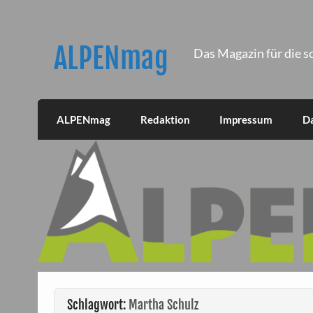
Skip
to
content
ALPENmag
Das Magazin für die s
ALPENmag
Redaktion
Impressum
D
Schlagwort:
Martha Schulz