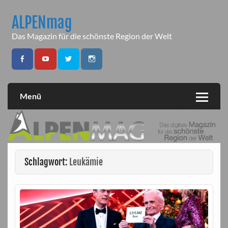
Skip
to
ALPENmag
content
Das Magazin für die schönste Region der Welt
Menü
Schlagwort:
Leukämie