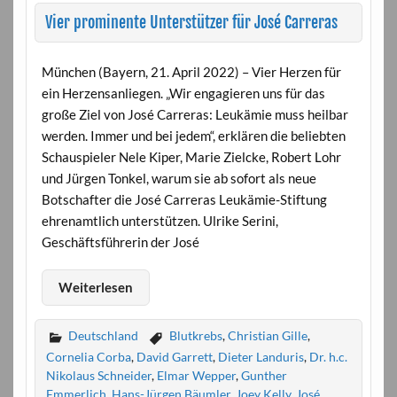
Vier prominente Unterstützer für José Carreras
München (Bayern, 21. April 2022) – Vier Herzen für
ein Herzensanliegen. „Wir engagieren uns für das
große Ziel von José Carreras: Leukämie muss heilbar
werden. Immer und bei jedem“, erklären die beliebten
Schauspieler Nele Kiper, Marie Zielcke, Robert Lohr
und Jürgen Tonkel, warum sie ab sofort als neue
Botschafter die José Carreras Leukämie-Stiftung
ehrenamtlich unterstützen. Ulrike Serini,
Geschäftsführerin der José
Weiterlesen
Deutschland
Blutkrebs
,
Christian Gille
,
Cornelia Corba
,
David Garrett
,
Dieter Landuris
,
Dr. h.c.
Nikolaus Schneider
,
Elmar Wepper
,
Gunther
Emmerlich
,
Hans-Jürgen Bäumler
,
Joey Kelly
,
José