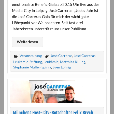
emotionalste Benefiz-Gala ab 20.15 Uhr live aus der
Media-City in Leipzig. José Carreras: „Jedes Jahr ist
die José Carreras Gala für mich der wichtigste
Höhepunkt vor Weihnachten. Seit fast drei
Jahrzehnten unterstützt uns unser Publikum
Weiterlesen
Veranstaltung
José Carreras
,
José Carreras
Leukämie-Stiftung
,
Leukämie
,
Matthias Killing
,
Stephanie Müller-Spirra
,
Sven Lohrig
Münchens Host-City-Botschafter Felix Brych