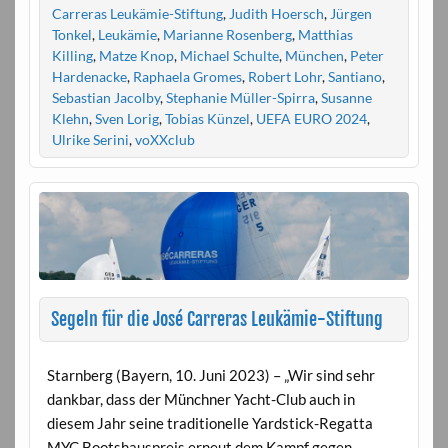
Carreras Leukämie-Stiftung
,
Judith Hoersch
,
Jürgen
Tonkel
,
Leukämie
,
Marianne Rosenberg
,
Matthias
Killing
,
Matze Knop
,
Michael Schulte
,
München
,
Peter
Hardenacke
,
Raphaela Gromes
,
Robert Lohr
,
Santiano
,
Sebastian Jacolby
,
Stephanie Müller-Spirra
,
Susanne
Klehn
,
Sven Lorig
,
Tobias Künzel
,
UEFA EURO 2024
,
Ulrike Serini
,
voXXclub
Segeln für die José Carreras Leukämie-Stiftung
Starnberg (Bayern, 10. Juni 2023) – „Wir sind sehr
dankbar, dass der Münchner Yacht-Club auch in
diesem Jahr seine traditionelle Yardstick-Regatta
MYC Bootshauspreis erneut dem Kampf gegen