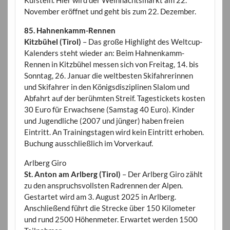
Kufstein. Hier wird der Weihnachtsmarkt am 22.
November eröffnet und geht bis zum 22. Dezember.
85. Hahnenkamm-Rennen
Kitzbühel (Tirol)
– Das große Highlight des Weltcup-
Kalenders steht wieder an: Beim Hahnenkamm-
Rennen in Kitzbühel messen sich von Freitag, 14. bis
Sonntag, 26. Januar die weltbesten Skifahrerinnen
und Skifahrer in den Königsdisziplinen Slalom und
Abfahrt auf der berühmten Streif. Tagestickets kosten
30 Euro für Erwachsene (Samstag 40 Euro). Kinder
und Jugendliche (2007 und jünger) haben freien
Eintritt. An Trainingstagen wird kein Eintritt erhoben.
Buchung ausschließlich im Vorverkauf.
Arlberg Giro
St. Anton am Arlberg (Tirol)
– Der Arlberg Giro zählt
zu den anspruchsvollsten Radrennen der Alpen.
Gestartet wird am 3. August 2025 in Arlberg.
Anschließend führt die Strecke über 150 Kilometer
und rund 2500 Höhenmeter. Erwartet werden 1500