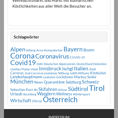
Weihnachtsmarkt und Markt mit kulinarischen
Köstlichkeiten aus aller Welt die Besucher an.
Schlagwörter
Bayern
Alpen
Bozen
Arno Kompatscher
Arlberg
Corona
Coronavirus
COVID-19
Covid19
DAV
Deutscher Alpenverein
Deutschland
Dolomiten
Innsbruck
Italien
Ischgl
José
Günther Platter
Hotel
Carreras
Kitzbühel
José Carreras Leukämie-Stiftung
Judith Williams
Landeshauptmann
Markus Söder
Lockdown
Leukämie
München
Schweiz
Salzburg
Quarantäne
News
Tirol
Südtirol
Skifahren
Sebastian Kurz
Ski
Skitour
Wandern
Urlaub
Wellness
Wintersport
Vorarlberg
Österreich
Wirtschaft
Zillertal
IMPRESSUM