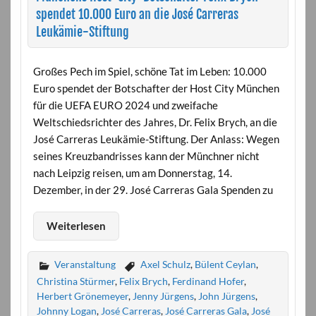
spendet 10.000 Euro an die José Carreras
Leukämie-Stiftung
Großes Pech im Spiel, schöne Tat im Leben: 10.000
Euro spendet der Botschafter der Host City München
für die UEFA EURO 2024 und zweifache
Weltschiedsrichter des Jahres, Dr. Felix Brych, an die
José Carreras Leukämie-Stiftung. Der Anlass: Wegen
seines Kreuzbandrisses kann der Münchner nicht
nach Leipzig reisen, um am Donnerstag, 14.
Dezember, in der 29. José Carreras Gala Spenden zu
Weiterlesen
Veranstaltung
Axel Schulz
,
Bülent Ceylan
,
Christina Stürmer
,
Felix Brych
,
Ferdinand Hofer
,
Herbert Grönemeyer
,
Jenny Jürgens
,
John Jürgens
,
Johnny Logan
,
José Carreras
,
José Carreras Gala
,
José