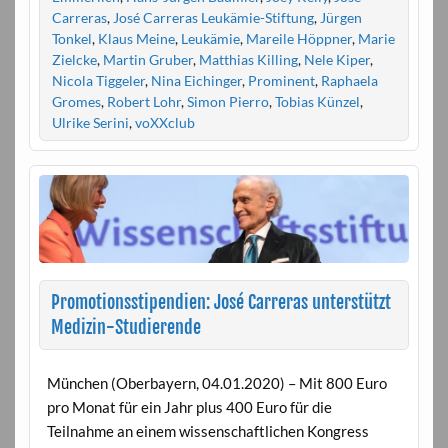
Carreras
,
José Carreras Leukämie-Stiftung
,
Jürgen
Tonkel
,
Klaus Meine
,
Leukämie
,
Mareile Höppner
,
Marie
Zielcke
,
Martin Gruber
,
Matthias Killing
,
Nele Kiper
,
Nicola Tiggeler
,
Nina Eichinger
,
Prominent
,
Raphaela
Gromes
,
Robert Lohr
,
Simon Pierro
,
Tobias Künzel
,
Ulrike Serini
,
voXXclub
Promotionsstipendien: José Carreras unterstützt
Medizin-Studierende
München (Oberbayern, 04.01.2020) – Mit 800 Euro
pro Monat für ein Jahr plus 400 Euro für die
Teilnahme an einem wissenschaftlichen Kongress