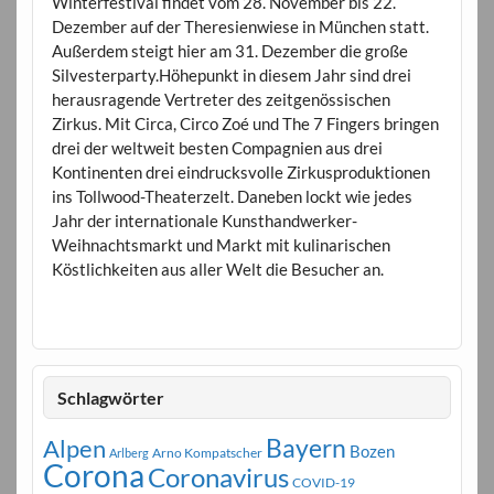
Winterfestival findet vom 28. November bis 22.
Dezember auf der Theresienwiese in München statt.
Außerdem steigt hier am 31. Dezember die große
Silvesterparty.Höhepunkt in diesem Jahr sind drei
herausragende Vertreter des zeitgenössischen
Zirkus. Mit Circa, Circo Zoé und The 7 Fingers bringen
drei der weltweit besten Compagnien aus drei
Kontinenten drei eindrucksvolle Zirkusproduktionen
ins Tollwood-Theaterzelt. Daneben lockt wie jedes
Jahr der internationale Kunsthandwerker-
Weihnachtsmarkt und Markt mit kulinarischen
Köstlichkeiten aus aller Welt die Besucher an.
Schlagwörter
Bayern
Alpen
Bozen
Arno Kompatscher
Arlberg
Corona
Coronavirus
COVID-19