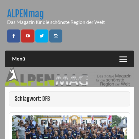
Skip
to
ALPENmag
content
Das Magazin für die schönste Region der Welt
Menü
Schlagwort:
DFB