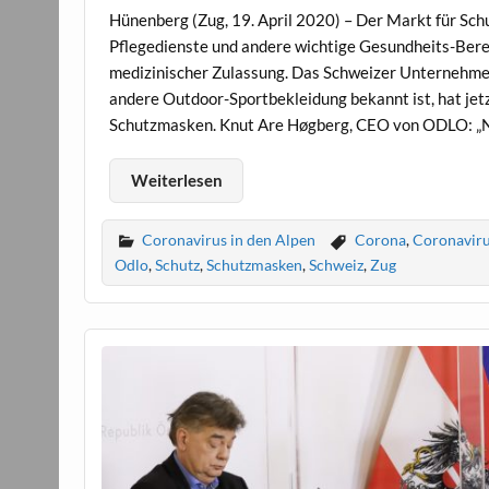
Hünenberg (Zug, 19. April 2020) – Der Markt für Sch
Pflegedienste und andere wichtige Gesundheits-Ber
medizinischer Zulassung. Das Schweizer Unternehmen
andere Outdoor-Sportbekleidung bekannt ist, hat jet
Schutzmasken. Knut Are Høgberg, CEO von ODLO: „Na
Weiterlesen
Coronavirus in den Alpen
Corona
,
Coronavir
Odlo
,
Schutz
,
Schutzmasken
,
Schweiz
,
Zug