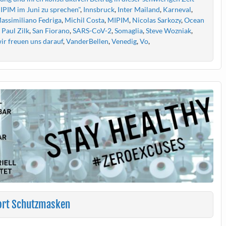
IPIM im Juni zu sprechen"
,
Innsbruck
,
Inter Mailand
,
Karneval
,
assimiliano Fedriga
,
Michil Costa
,
MIPIM
,
Nicolas Sarkozy
,
Ocean
 Paul Zilk
,
San Fiorano
,
SARS-CoV-2
,
Somaglia
,
Steve Wozniak
,
ir freuen uns darauf
,
VanderBellen
,
Venedig
,
Vo
,
ort Schutzmasken