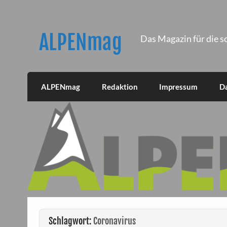
Skip
to
content
ALPENmag
Das Magazin für die s
ALPENmag
Redaktion
Impressum
D
Schlagwort:
Coronavirus