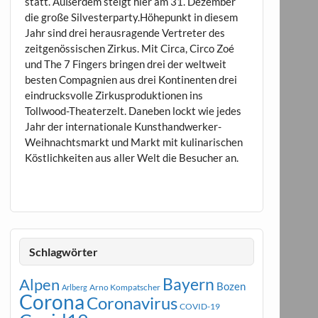
statt. Außerdem steigt hier am 31. Dezember
die große Silvesterparty.Höhepunkt in diesem
Jahr sind drei herausragende Vertreter des
zeitgenössischen Zirkus. Mit Circa, Circo Zoé
und The 7 Fingers bringen drei der weltweit
besten Compagnien aus drei Kontinenten drei
eindrucksvolle Zirkusproduktionen ins
Tollwood-Theaterzelt. Daneben lockt wie jedes
Jahr der internationale Kunsthandwerker-
Weihnachtsmarkt und Markt mit kulinarischen
Köstlichkeiten aus aller Welt die Besucher an.
Schlagwörter
Bayern
Alpen
Bozen
Arno Kompatscher
Arlberg
Corona
Coronavirus
COVID-19