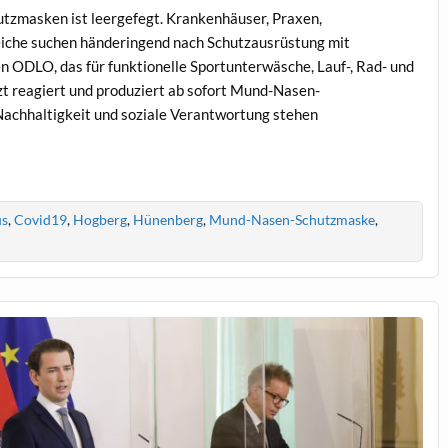
utzmasken ist leergefegt. Krankenhäuser, Praxen,
eiche suchen händeringend nach Schutzausrüstung mit
 ODLO, das für funktionelle Sportunterwäsche, Lauf-, Rad- und
zt reagiert und produziert ab sofort Mund-Nasen-
chhaltigkeit und soziale Verantwortung stehen
us
,
Covid19
,
Hogberg
,
Hünenberg
,
Mund-Nasen-Schutzmaske
,