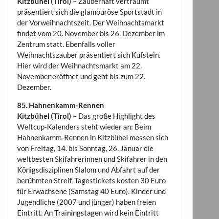
Kitzbühel (Tirol)
– Zauberhaft verträumt
präsentiert sich die glamouröse Sportstadt in
der Vorweihnachtszeit. Der Weihnachtsmarkt
findet vom 20. November bis 26. Dezember im
Zentrum statt. Ebenfalls voller
Weihnachtszauber präsentiert sich Kufstein.
Hier wird der Weihnachtsmarkt am 22.
November eröffnet und geht bis zum 22.
Dezember.
85. Hahnenkamm-Rennen
Kitzbühel (Tirol)
– Das große Highlight des
Weltcup-Kalenders steht wieder an: Beim
Hahnenkamm-Rennen in Kitzbühel messen sich
von Freitag, 14. bis Sonntag, 26. Januar die
weltbesten Skifahrerinnen und Skifahrer in den
Königsdisziplinen Slalom und Abfahrt auf der
berühmten Streif. Tagestickets kosten 30 Euro
für Erwachsene (Samstag 40 Euro). Kinder und
Jugendliche (2007 und jünger) haben freien
Eintritt. An Trainingstagen wird kein Eintritt