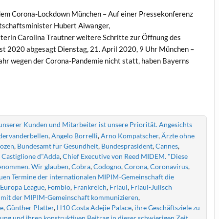
 dem Corona-Lockdown München – Auf einer Pressekonferenz
tschaftsminister Hubert Aiwanger,
erin Carolina Trautner weitere Schritte zur Öffnung des
t 2020 abgesagt Dienstag, 21. April 2020, 9 Uhr München –
Jahr wegen der Corona-Pandemie nicht statt, haben Bayerns
serer Kunden und Mitarbeiter ist unsere Priorität. Angesichts
dervanderbellen
,
Angelo Borrelli
,
Arno Kompatscher
,
Ärzte ohne
ozen
,
Bundesamt für Gesundheit
,
Bundespräsident
,
Cannes
,
,
Castiglione d"Adda
,
Chief Executive von Reed MIDEM. "Diese
 genommen. Wir glauben
,
Cobra
,
Codogno
,
Corona
,
Coronavirus
,
euen Termine der internationalen MIPIM-Gemeinschaft die
,
Europa League
,
Fombio
,
Frankreich
,
Friaul
,
Friaul-Julisch
ig mit der MIPIM-Gemeinschaft kommunizieren
,
te
,
Günther Platter
,
H10 Costa Adejie Palace
,
ihre Geschäftsziele zu
ung und ihren konstruktiven Beitrag in dieser schwierigen Zeit