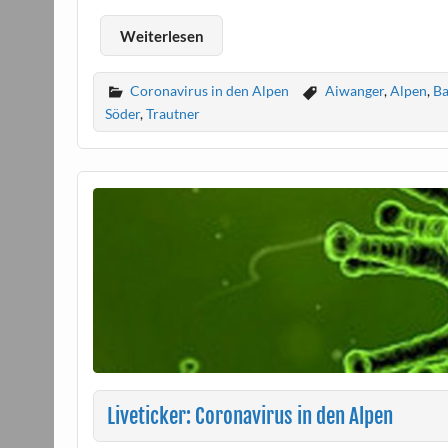
Weiterlesen
Coronavirus in den Alpen
Aiwanger
,
Alpen
,
Ba
Söder
,
Trautner
Liveticker: Coronavirus in den Alpen