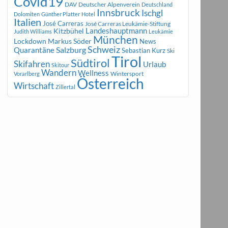
Covid19
DAV
Deutscher Alpenverein
Deutschland
Innsbruck
Ischgl
Dolomiten
Günther Platter
Hotel
Italien
José Carreras
José Carreras Leukämie-Stiftung
Landeshauptmann
Kitzbühel
Judith Williams
Leukämie
München
Markus Söder
Lockdown
News
Schweiz
Salzburg
Quarantäne
Sebastian Kurz
Ski
Tirol
Südtirol
Skifahren
Urlaub
Skitour
Wandern
Wellness
Wintersport
Vorarlberg
Österreich
Wirtschaft
Zillertal