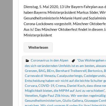
Dienstag, 5. Mai 2020, 13 Uhr Bayern-Fahrplan aus
haben Bayerns Ministerpräsident Markus Söder, Wir
Gesundheitsministerin Melanie Huml und Sozialminist
Corona-Lockdowns vorgestellt. Münchner Oktoberfes
Aus is! Das Münchner Oktoberfest findet in diesem 
Ministerpräsident
Weiterlesen
Coronavirus in den Alpen
"Das Wohlergehen un
des sich verändernden Umfelds ist es am besten
,
alexan
Grenzen
,
BAG
,
BErn
,
Bernhard Treibenreif
,
Bertonico
,
B
Carnevale di Venezia
,
Casalpusterlengo
,
Castelgerundo
Entscheidung haben wir nicht auf die leichte Schulter
Corvara
,
COVID-19
,
Crema
,
Daniel Koch
,
dass diese n
Möglichkeit bieten
,
die MIPIM auf Juni zu verschieben"
Venetien
,
fügte Paul Zilk hinzu. Wir werden regelmäß
Gesundheitsministerium
,
Giulio Gallera
,
Giuseppe Con
erreichen. Wir sind unseren Kunden für ihre Unterstütz