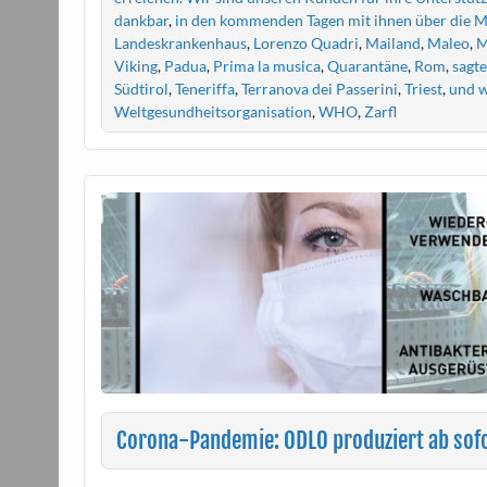
dankbar
,
in den kommenden Tagen mit ihnen über die M
Landeskrankenhaus
,
Lorenzo Quadri
,
Mailand
,
Maleo
,
M
Viking
,
Padua
,
Prima la musica
,
Quarantäne
,
Rom
,
sagte
Südtirol
,
Teneriffa
,
Terranova dei Passerini
,
Triest
,
und w
Weltgesundheitsorganisation
,
WHO
,
Zarfl
Corona-Pandemie: ODLO produziert ab sof