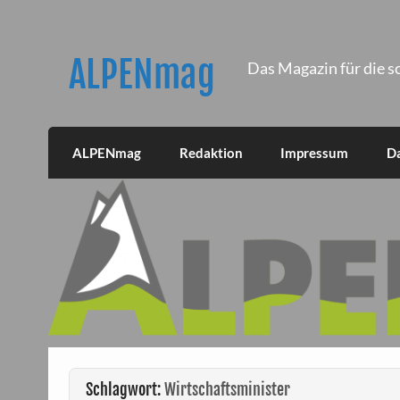
Skip
to
content
ALPENmag
Das Magazin für die s
ALPENmag
Redaktion
Impressum
D
Schlagwort:
Wirtschaftsminister