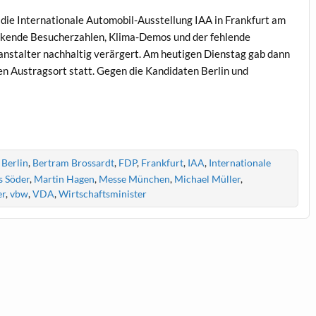
die Internationale Automobil-Ausstellung IAA in Frankfurt am
inkende Besucherzahlen, Klima-Demos und der fehlende
ranstalter nachhaltig verärgert. Am heutigen Dienstag gab dann
n Austragsort statt. Gegen die Kandidaten Berlin und
,
Berlin
,
Bertram Brossardt
,
FDP
,
Frankfurt
,
IAA
,
Internationale
 Söder
,
Martin Hagen
,
Messe München
,
Michael Müller
,
er
,
vbw
,
VDA
,
Wirtschaftsminister