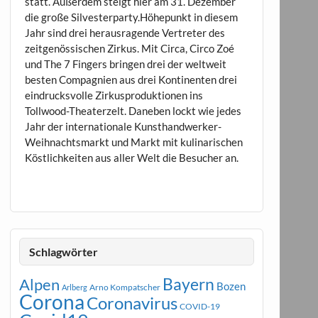
statt. Außerdem steigt hier am 31. Dezember
die große Silvesterparty.Höhepunkt in diesem
Jahr sind drei herausragende Vertreter des
zeitgenössischen Zirkus. Mit Circa, Circo Zoé
und The 7 Fingers bringen drei der weltweit
besten Compagnien aus drei Kontinenten drei
eindrucksvolle Zirkusproduktionen ins
Tollwood-Theaterzelt. Daneben lockt wie jedes
Jahr der internationale Kunsthandwerker-
Weihnachtsmarkt und Markt mit kulinarischen
Köstlichkeiten aus aller Welt die Besucher an.
Schlagwörter
Bayern
Alpen
Bozen
Arno Kompatscher
Arlberg
Corona
Coronavirus
COVID-19