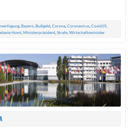
nverfügung
,
Bayern
,
Bußgeld
,
Corona
,
Coronavirus
,
Covid19
,
elanie Huml
,
Ministerpräsident
,
Strafe
,
Wirtschaftsminister
A