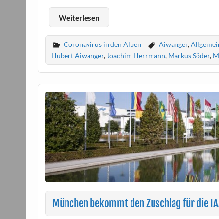
Weiterlesen
Coronavirus in den Alpen
Aiwanger
,
Allgemei
Hubert Aiwanger
,
Joachim Herrmann
,
Markus Söder
,
M
München bekommt den Zuschlag für die IA