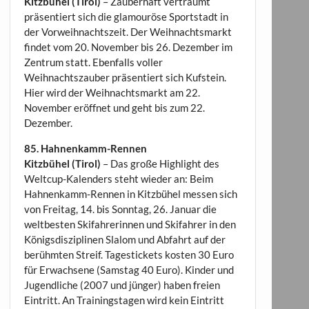
Kitzbühel (Tirol)
– Zauberhaft verträumt
präsentiert sich die glamouröse Sportstadt in
der Vorweihnachtszeit. Der Weihnachtsmarkt
findet vom 20. November bis 26. Dezember im
Zentrum statt. Ebenfalls voller
Weihnachtszauber präsentiert sich Kufstein.
Hier wird der Weihnachtsmarkt am 22.
November eröffnet und geht bis zum 22.
Dezember.
85. Hahnenkamm-Rennen
Kitzbühel (Tirol)
– Das große Highlight des
Weltcup-Kalenders steht wieder an: Beim
Hahnenkamm-Rennen in Kitzbühel messen sich
von Freitag, 14. bis Sonntag, 26. Januar die
weltbesten Skifahrerinnen und Skifahrer in den
Königsdisziplinen Slalom und Abfahrt auf der
berühmten Streif. Tagestickets kosten 30 Euro
für Erwachsene (Samstag 40 Euro). Kinder und
Jugendliche (2007 und jünger) haben freien
Eintritt. An Trainingstagen wird kein Eintritt