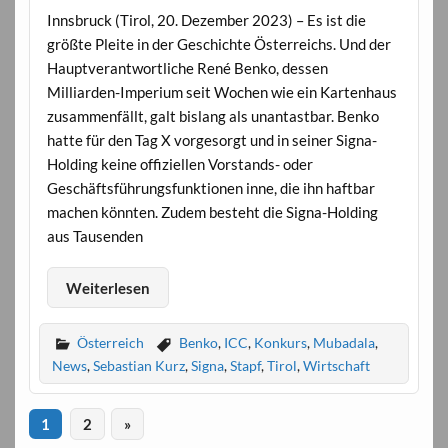
Innsbruck (Tirol, 20. Dezember 2023) – Es ist die
größte Pleite in der Geschichte Österreichs. Und der
Hauptverantwortliche René Benko, dessen
Milliarden-Imperium seit Wochen wie ein Kartenhaus
zusammenfällt, galt bislang als unantastbar. Benko
hatte für den Tag X vorgesorgt und in seiner Signa-
Holding keine offiziellen Vorstands- oder
Geschäftsführungsfunktionen inne, die ihn haftbar
machen könnten. Zudem besteht die Signa-Holding
aus Tausenden
Weiterlesen
Österreich
Benko
,
ICC
,
Konkurs
,
Mubadala
,
News
,
Sebastian Kurz
,
Signa
,
Stapf
,
Tirol
,
Wirtschaft
1
2
»