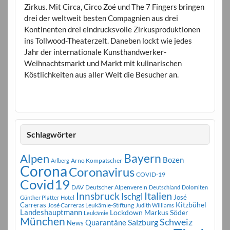
Zirkus. Mit Circa, Circo Zoé und The 7 Fingers bringen
drei der weltweit besten Compagnien aus drei
Kontinenten drei eindrucksvolle Zirkusproduktionen
ins Tollwood-Theaterzelt. Daneben lockt wie jedes
Jahr der internationale Kunsthandwerker-
Weihnachtsmarkt und Markt mit kulinarischen
Köstlichkeiten aus aller Welt die Besucher an.
Schlagwörter
Bayern
Alpen
Bozen
Arno Kompatscher
Arlberg
Corona
Coronavirus
COVID-19
Covid19
DAV
Deutscher Alpenverein
Deutschland
Dolomiten
Innsbruck
Italien
Ischgl
José
Günther Platter
Hotel
Carreras
Kitzbühel
José Carreras Leukämie-Stiftung
Judith Williams
Landeshauptmann
Markus Söder
Lockdown
Leukämie
München
Schweiz
Salzburg
Quarantäne
News