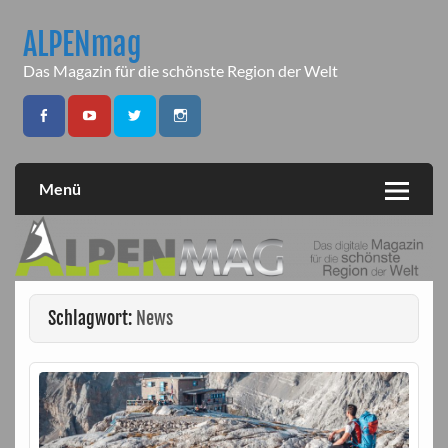
Skip
to
ALPENmag
content
Das Magazin für die schönste Region der Welt
Menü
Schlagwort:
News