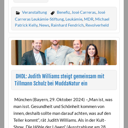
Veranstaltung
Benefiz
,
José Carreras
,
José
Carreras Leukämie-Stiftung
,
Leukämie
,
MDR
,
Michael
Patrick Kelly
,
News
,
Rainhard Fendrich
,
Revolverheld
DHDL: Judith Williams steigt gemeinsam mit
Tillmann Schulz bei MuddaNatur ein
München (Bayern, 29. Oktober 2024) –„Man ist, was
man isst. Gesundheit und Schönheit kommen von
innen, deshalb sollte man darauf achten, was auf den
Teller kommt“, rät Judith Williams. Als in der Kult-
Show „Die Höhle der Löwen“ (Ausstrahlung am 28.