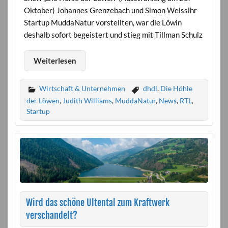
Oktober) Johannes Grenzebach und Simon Weissihr
Startup MuddaNatur vorstellten, war die Löwin
deshalb sofort begeistert und stieg mit Tillman Schulz
Weiterlesen
Wirtschaft & Unternehmen
dhdl
,
Die Höhle
der Löwen
,
Judith Williams
,
MuddaNatur
,
News
,
RTL
,
Startup
Wird das schöne Ultental zum Kraftwerk
verschandelt?