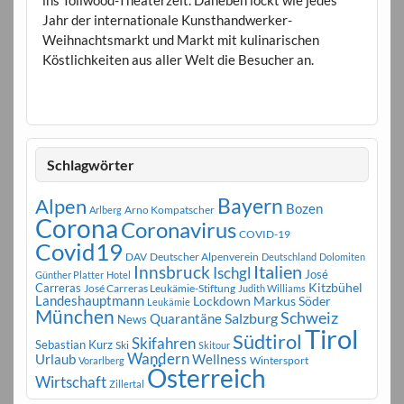
Jahr der internationale Kunsthandwerker-
Weihnachtsmarkt und Markt mit kulinarischen
Köstlichkeiten aus aller Welt die Besucher an.
Schlagwörter
Bayern
Alpen
Bozen
Arno Kompatscher
Arlberg
Corona
Coronavirus
COVID-19
Covid19
DAV
Deutscher Alpenverein
Deutschland
Dolomiten
Innsbruck
Italien
Ischgl
José
Günther Platter
Hotel
Carreras
Kitzbühel
José Carreras Leukämie-Stiftung
Judith Williams
Landeshauptmann
Markus Söder
Lockdown
Leukämie
München
Schweiz
Salzburg
Quarantäne
News
Tirol
Südtirol
Skifahren
Sebastian Kurz
Ski
Skitour
Wandern
Urlaub
Wellness
Wintersport
Vorarlberg
Österreich
Wirtschaft
Zillertal