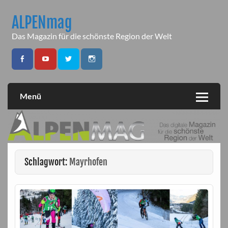
Skip
to
ALPENmag
content
Das Magazin für die schönste Region der Welt
Menü
Schlagwort:
Mayrhofen