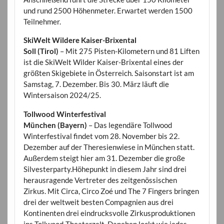
und rund 2500 Höhenmeter. Erwartet werden 1500
Teilnehmer.
SkiWelt Wildere Kaiser-Brixental
Soll (Tirol)
– Mit 275 Pisten-Kilometern und 81 Liften
ist die SkiWelt Wilder Kaiser-Brixental eines der
größten Skigebiete in Österreich. Saisonstart ist am
Samstag, 7. Dezember. Bis 30. März läuft die
Wintersaison 2024/25.
Tollwood Winterfestival
München (Bayern)
– Das legendäre Tollwood
Winterfestival findet vom 28. November bis 22.
Dezember auf der Theresienwiese in München statt.
Außerdem steigt hier am 31. Dezember die große
Silvesterparty.Höhepunkt in diesem Jahr sind drei
herausragende Vertreter des zeitgenössischen
Zirkus. Mit Circa, Circo Zoé und The 7 Fingers bringen
drei der weltweit besten Compagnien aus drei
Kontinenten drei eindrucksvolle Zirkusproduktionen
ins Tollwood-Theaterzelt. Daneben lockt wie jedes