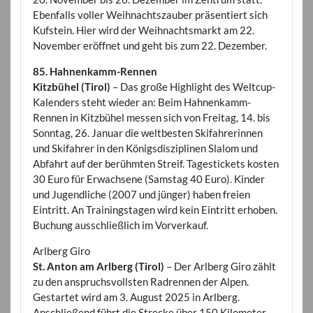
Ebenfalls voller Weihnachtszauber präsentiert sich
Kufstein. Hier wird der Weihnachtsmarkt am 22.
November eröffnet und geht bis zum 22. Dezember.
85. Hahnenkamm-Rennen
Kitzbühel (Tirol)
– Das große Highlight des Weltcup-
Kalenders steht wieder an: Beim Hahnenkamm-
Rennen in Kitzbühel messen sich von Freitag, 14. bis
Sonntag, 26. Januar die weltbesten Skifahrerinnen
und Skifahrer in den Königsdisziplinen Slalom und
Abfahrt auf der berühmten Streif. Tagestickets kosten
30 Euro für Erwachsene (Samstag 40 Euro). Kinder
und Jugendliche (2007 und jünger) haben freien
Eintritt. An Trainingstagen wird kein Eintritt erhoben.
Buchung ausschließlich im Vorverkauf.
Arlberg Giro
St. Anton am Arlberg (Tirol)
– Der Arlberg Giro zählt
zu den anspruchsvollsten Radrennen der Alpen.
Gestartet wird am 3. August 2025 in Arlberg.
Anschließend führt die Strecke über 150 Kilometer