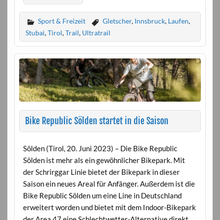
Sport & Freizeit
Gletscher
,
Innsbruck
,
Laufen
,
Stubai
,
Tirol
,
Trail
,
Ultratrail
Bike Republic Sölden startet in die Saison
Sölden (Tirol, 20. Juni 2023) – Die Bike Republic
Sölden ist mehr als ein gewöhnlicher Bikepark. Mit
der Schrirggar Linie bietet der Bikepark in dieser
Saison ein neues Areal für Anfänger. Außerdem ist die
Bike Republic Sölden um eine Line in Deutschland
erweitert worden und bietet mit dem Indoor-Bikepark
der Area 47 eine Schlechtwetter-Alternative direkt