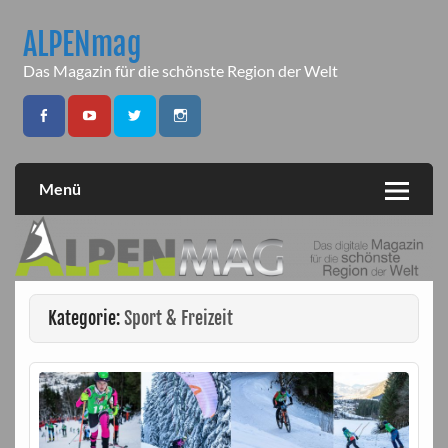
Skip
to
ALPENmag
content
Das Magazin für die schönste Region der Welt
Menü
Kategorie:
Sport & Freizeit