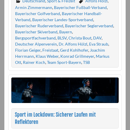
Deutschland
,
Sport & Freizeit
Alfons Hölzl
,
Armin Zimmermann
,
Bayerischer Fußball-Verband
,
Bayerischer Golfverband
,
Bayerischer Handball-
Verband
,
Bayerischer Landes-Sportverband
,
Bayerischer Ruderverband
,
Bayerischer Seglerverband
,
Bayerischer Skiverband
,
Bayern
,
Bergsportfachverband
,
BLSV
,
Christa Bout
,
DAV
,
Deutscher Alpenverein
,
Dr. Alfons Hölzl
,
Eva Straub
,
Florian Geiger
,
Freistaat
,
Gerd Kohlhofer
,
Joachim
Herrmann
,
Klaus Weber
,
Konrad Grillmeyer
,
Markus
Ott
,
Rainer Koch
,
Team Sport-Bayern
,
TSB
Sport im Lockdown: Sicherer Laufen mit
Reflektoren