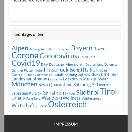
Schlagwörter
Bayern
Alpen
Bozen
Arno Kompatscher
Arlberg
Corona
Coronavirus
COVID-19
Covid19
DAV
Deutscher Alpenverein
Deutschland
Dolomiten
Innsbruck
Italien
Ischgl
José
Günther Platter
Hotel
Carreras
Kitzbühel
José Carreras Leukämie-Stiftung
Judith Williams
Landeshauptmann
Markus Söder
Lockdown
Leukämie
München
Schweiz
Salzburg
Quarantäne
News
Tirol
Südtirol
Skifahren
Sebastian Kurz
Ski
Skitour
Wandern
Urlaub
Wellness
Wintersport
Vorarlberg
Österreich
Wirtschaft
Zillertal
IMPRESSUM