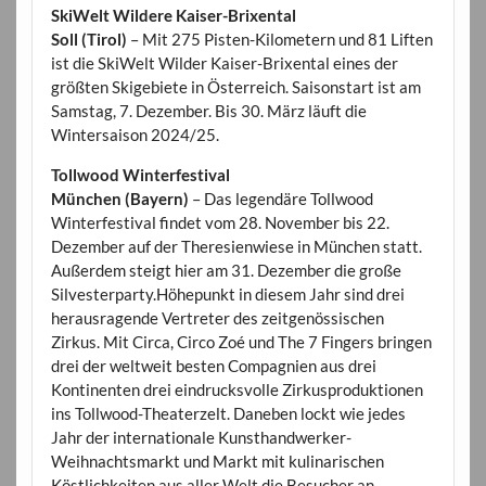
SkiWelt Wildere Kaiser-Brixental
Soll (Tirol)
– Mit 275 Pisten-Kilometern und 81 Liften
ist die SkiWelt Wilder Kaiser-Brixental eines der
größten Skigebiete in Österreich. Saisonstart ist am
Samstag, 7. Dezember. Bis 30. März läuft die
Wintersaison 2024/25.
Tollwood Winterfestival
München (Bayern)
– Das legendäre Tollwood
Winterfestival findet vom 28. November bis 22.
Dezember auf der Theresienwiese in München statt.
Außerdem steigt hier am 31. Dezember die große
Silvesterparty.Höhepunkt in diesem Jahr sind drei
herausragende Vertreter des zeitgenössischen
Zirkus. Mit Circa, Circo Zoé und The 7 Fingers bringen
drei der weltweit besten Compagnien aus drei
Kontinenten drei eindrucksvolle Zirkusproduktionen
ins Tollwood-Theaterzelt. Daneben lockt wie jedes
Jahr der internationale Kunsthandwerker-
Weihnachtsmarkt und Markt mit kulinarischen
Köstlichkeiten aus aller Welt die Besucher an.