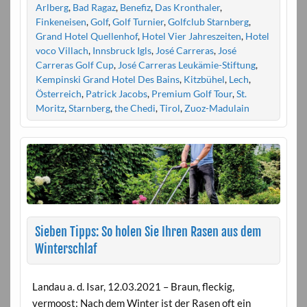
Arlberg
,
Bad Ragaz
,
Benefiz
,
Das Kronthaler
,
Finkeneisen
,
Golf
,
Golf Turnier
,
Golfclub Starnberg
,
Grand Hotel Quellenhof
,
Hotel Vier Jahreszeiten
,
Hotel
voco Villach
,
Innsbruck Igls
,
José Carreras
,
José
Carreras Golf Cup
,
José Carreras Leukämie-Stiftung
,
Kempinski Grand Hotel Des Bains
,
Kitzbühel
,
Lech
,
Österreich
,
Patrick Jacobs
,
Premium Golf Tour
,
St.
Moritz
,
Starnberg
,
the Chedi
,
Tirol
,
Zuoz-Madulain
Sieben Tipps: So holen Sie Ihren Rasen aus dem
Winterschlaf
Landau a. d. Isar, 12.03.2021 – Braun, fleckig,
vermoost: Nach dem Winter ist der Rasen oft ein