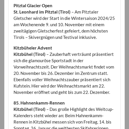
Pitztal Glacier Open
St. Leonhard im Pitztal (Tirol)
– Am Pitztaler
Gletscher wird der Start in die Wintersaison 2024/25
am Wochenende 9. und 10. November mit einem
zweitägigen Gletscherfest gefeiert, dem höchsten
Tirols – Skivergnügen und Testival inklusive.
Kitzbüheler Advent
Kitzbühel (Tirol)
– Zauberhaft verträumt präsentiert
sich die glamouröse Sportstadt in der
Vorweihnachtszeit. Der Weihnachtsmarkt findet vom
20. November bis 26. Dezember im Zentrum statt.
Ebenfalls voller Weihnachtszauber präsentiert sich
Kufstein. Hier wird der Weihnachtsmarkt am 22.
November eröffnet und geht bis zum 22. Dezember.
85. Hahnenkamm-Rennen
Kitzbühel (Tirol)
– Das große Highlight des Weltcup-
Kalenders steht wieder an: Beim Hahnenkamm-
Rennen in Kitzbühel messen sich von Freitag, 14. bis
Sonntag, 26. Januar die weltbesten Skifahrerinnen