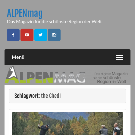
Skip
to
ALPENmag
content
Das Magazin für die schönste Region der Welt
Menü
Schlagwort:
the Chedi