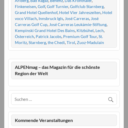
Arlberg
,
Bad Ragaz
,
Benefiz
,
Das Kronthaler
,
Finkeneisen
,
Golf
,
Golf Turnier
,
Golfclub Starnberg
,
Grand Hotel Quellenhof
,
Hotel Vier Jahreszeiten
,
Hotel
voco Villach
,
Innsbruck Igls
,
José Carreras
,
José
Carreras Golf Cup
,
José Carreras Leukämie-Stiftung
,
Kempinski Grand Hotel Des Bains
,
Kitzbühel
,
Lech
,
Österreich
,
Patrick Jacobs
,
Premium Golf Tour
,
St.
Moritz
,
Starnberg
,
the Chedi
,
Tirol
,
Zuoz-Madulain
ALPENmag – das Magazin für die schönste
Region der Welt
Kommende Veranstaltungen