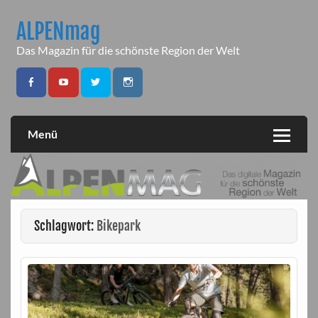
Skip
to
ALPENmag
content
Das Magazin für die schönste Region der Welt
Menü
Schlagwort:
Bikepark