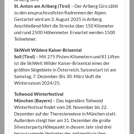
St. Anton am Arlberg (Tirol)
– Der Arlberg Giro zählt
zu den anspruchsvollsten Radrennen der Alpen.
Gestartet wird am 3. August 2025 in Arlberg.
Anschließend führt die Strecke über 150 Kilometer
und rund 2500 Höhenmeter. Erwartet werden 1500
Teilnehmer.
SkiWelt Wildere Kaiser-Brixental
Soll (Tirol)
– Mit 275 Pisten-Kilometern und 81 Liften
ist die SkiWelt Wilder Kaiser-Brixental eines der
größten Skigebiete in Österreich. Saisonstart ist am
Samstag, 7. Dezember. Bis 30. März läuft die
Wintersaison 2024/25.
Tollwood Winterfestival
München (Bayern)
– Das legendäre Tollwood
Winterfestival findet vom 28. November bis 22.
Dezember auf der Theresienwiese in München statt.
Außerdem steigt hier am 31. Dezember die große
Silvesterparty.Höhepunkt in diesem Jahr sind drei
herausragende Vertreter des zeitgenössischen