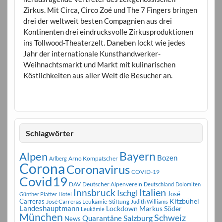
Zirkus. Mit Circa, Circo Zoé und The 7 Fingers bringen
drei der weltweit besten Compagnien aus drei
Kontinenten drei eindrucksvolle Zirkusproduktionen
ins Tollwood-Theaterzelt. Daneben lockt wie jedes
Jahr der internationale Kunsthandwerker-
Weihnachtsmarkt und Markt mit kulinarischen
Köstlichkeiten aus aller Welt die Besucher an.
Schlagwörter
Bayern
Alpen
Bozen
Arno Kompatscher
Arlberg
Corona
Coronavirus
COVID-19
Covid19
DAV
Deutscher Alpenverein
Deutschland
Dolomiten
Innsbruck
Italien
Ischgl
José
Günther Platter
Hotel
Carreras
Kitzbühel
José Carreras Leukämie-Stiftung
Judith Williams
Landeshauptmann
Markus Söder
Lockdown
Leukämie
München
Schweiz
Salzburg
Quarantäne
News