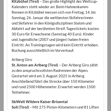
Kitzbühel (Tirol)
– Das große Highlight des Weltcup-
Kalenders steht wieder an: Beim Hahnenkamm-
Rennen in Kitzbühel messen sich von Freitag, 14. bis
Sonntag, 26. Januar die weltbesten Skifahrerinnen
und Skifahrer in den Königsdisziplinen Slalom und
Abfahrt auf der berühmten Streif. Tagestickets kosten
30 Euro für Erwachsene (Samstag 40 Euro). Kinder
und Jugendliche (2007 und jünger) haben freien
Eintritt. An Trainingstagen wird kein Eintritt erhoben.
Buchung ausschließlich im Vorverkauf.
Arlberg Giro
St. Anton am Arlberg (Tirol)
– Der Arlberg Giro zählt
zu den anspruchsvollsten Radrennen der Alpen.
Gestartet wird am 3. August 2025 in Arlberg.
Anschließend führt die Strecke über 150 Kilometer
und rund 2500 Höhenmeter. Erwartet werden 1500
Teilnehmer.
SkiWelt Wildere Kaiser-Brixental
Soll (Tirol)
– Mit 275 Pisten-Kilometern und 81 Liften