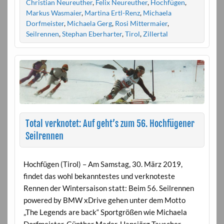
Christian Neureuther
,
Felix Neureuther
,
Hochfügen
,
Markus Wasmaier
,
Martina Ertl-Renz
,
Michaela
Dorfmeister
,
Michaela Gerg
,
Rosi Mittermaier
,
Seilrennen
,
Stephan Eberharter
,
Tirol
,
Zillertal
Total verknotet: Auf geht’s zum 56. Hochfügener
Seilrennen
Hochfügen (Tirol) – Am Samstag, 30. März 2019,
findet das wohl bekanntestes und verknoteste
Rennen der Wintersaison statt: Beim 56. Seilrennen
powered by BMW xDrive gehen unter dem Motto
„The Legends are back“ Sportgrößen wie Michaela
Dorfmeister, Günther Mader, Hansjörg Tauscher,