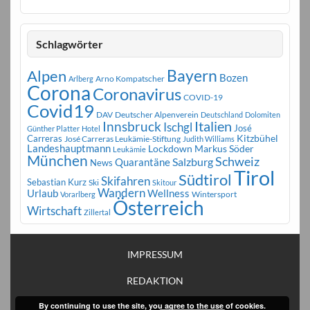
Schlagwörter
Bayern
Alpen
Bozen
Arno Kompatscher
Arlberg
Corona
Coronavirus
COVID-19
Covid19
DAV
Deutscher Alpenverein
Deutschland
Dolomiten
Innsbruck
Italien
Ischgl
José
Günther Platter
Hotel
Carreras
Kitzbühel
José Carreras Leukämie-Stiftung
Judith Williams
Landeshauptmann
Markus Söder
Lockdown
Leukämie
München
Schweiz
Salzburg
Quarantäne
News
Tirol
Südtirol
Skifahren
Sebastian Kurz
Ski
Skitour
Wandern
Urlaub
Wellness
Wintersport
Vorarlberg
Österreich
Wirtschaft
Zillertal
IMPRESSUM
REDAKTION
By continuing to use the site, you agree to the use of cookies.