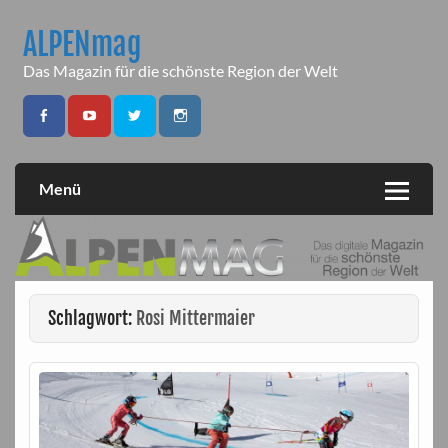
Skip
to
ALPENmag
content
Das Magazin für die schönste Region der Welt
Menü
Schlagwort:
Rosi Mittermaier