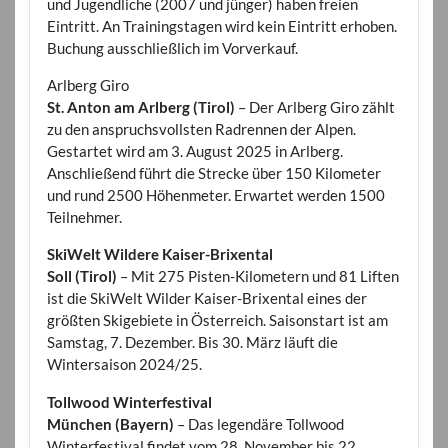
und Jugendliche (2007 und jünger) haben freien
Eintritt. An Trainingstagen wird kein Eintritt erhoben.
Buchung ausschließlich im Vorverkauf.
Arlberg Giro
St. Anton am Arlberg (Tirol)
– Der Arlberg Giro zählt
zu den anspruchsvollsten Radrennen der Alpen.
Gestartet wird am 3. August 2025 in Arlberg.
Anschließend führt die Strecke über 150 Kilometer
und rund 2500 Höhenmeter. Erwartet werden 1500
Teilnehmer.
SkiWelt Wildere Kaiser-Brixental
Soll (Tirol)
– Mit 275 Pisten-Kilometern und 81 Liften
ist die SkiWelt Wilder Kaiser-Brixental eines der
größten Skigebiete in Österreich. Saisonstart ist am
Samstag, 7. Dezember. Bis 30. März läuft die
Wintersaison 2024/25.
Tollwood Winterfestival
München (Bayern)
– Das legendäre Tollwood
Winterfestival findet vom 28. November bis 22.