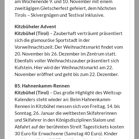
am Wochenende 9. und 10. November mit einem
zweitägigen Gletscherfest gefeiert, dem höchsten
Tirols – Skivergnügen und Testival inklusive.
Kitzbüheler Advent
Kitzbühel (Tirol)
– Zauberhaft verträumt präsentiert
sich die glamouröse Sportstadt in der
Vorweihnachtszeit. Der Weihnachtsmarkt findet vom
20. November bis 26. Dezember im Zentrum statt.
Ebenfalls voller Weihnachtszauber präsentiert sich
Kufstein. Hier wird der Weihnachtsmarkt am 22.
November eröffnet und geht bis zum 22. Dezember.
85. Hahnenkamm-Rennen
Kitzbühel (Tirol)
– Das große Highlight des Weltcup-
Kalenders steht wieder an: Beim Hahnenkamm-
Rennen in Kitzbühel messen sich von Freitag, 14. bis
Sonntag, 26. Januar die weltbesten Skifahrerinnen
und Skifahrer in den Königsdisziplinen Slalom und
Abfahrt auf der berühmten Streif. Tagestickets kosten
30 Euro für Erwachsene (Samstag 40 Euro). Kinder