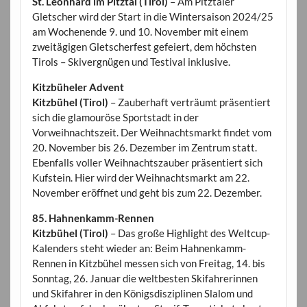
St. Leonhard im Pitztal (Tirol)
– Am Pitztaler
Gletscher wird der Start in die Wintersaison 2024/25
am Wochenende 9. und 10. November mit einem
zweitägigen Gletscherfest gefeiert, dem höchsten
Tirols – Skivergnügen und Testival inklusive.
Kitzbüheler Advent
Kitzbühel (Tirol)
– Zauberhaft verträumt präsentiert
sich die glamouröse Sportstadt in der
Vorweihnachtszeit. Der Weihnachtsmarkt findet vom
20. November bis 26. Dezember im Zentrum statt.
Ebenfalls voller Weihnachtszauber präsentiert sich
Kufstein. Hier wird der Weihnachtsmarkt am 22.
November eröffnet und geht bis zum 22. Dezember.
85. Hahnenkamm-Rennen
Kitzbühel (Tirol)
– Das große Highlight des Weltcup-
Kalenders steht wieder an: Beim Hahnenkamm-
Rennen in Kitzbühel messen sich von Freitag, 14. bis
Sonntag, 26. Januar die weltbesten Skifahrerinnen
und Skifahrer in den Königsdisziplinen Slalom und