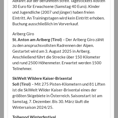
Abfahrt auf der berühmten Streif. Tagestickets kosten
30 Euro für Erwachsene (Samstag 40 Euro). Kinder
und Jugendliche (2007 und jünger) haben freien
Eintritt. An Trainingstagen wird kein Eintritt erhoben.
Buchung ausschließlich im Vorverkauf.
Arlberg Giro
St. Anton am Arlberg (Tirol)
– Der Arlberg Giro zählt
zu den anspruchsvollsten Radrennen der Alpen.
Gestartet wird am 3. August 2025 in Arlberg.
Anschließend führt die Strecke über 150 Kilometer
und rund 2500 Höhenmeter. Erwartet werden 1500
Teilnehmer.
SkiWelt Wildere Kaiser-Brixental
Soll (Tirol)
– Mit 275 Pisten-Kilometern und 81 Liften
ist die SkiWelt Wilder Kaiser-Brixental eines der
größten Skigebiete in Österreich. Saisonstart ist am
Samstag, 7. Dezember. Bis 30. März läuft die
Wintersaison 2024/25.
Tollwood Winterfestival