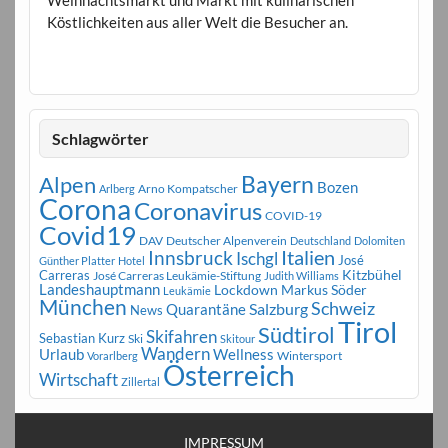
Köstlichkeiten aus aller Welt die Besucher an.
Schlagwörter
Bayern
Alpen
Bozen
Arno Kompatscher
Arlberg
Corona
Coronavirus
COVID-19
Covid19
DAV
Deutscher Alpenverein
Deutschland
Dolomiten
Innsbruck
Italien
Ischgl
José
Günther Platter
Hotel
Carreras
Kitzbühel
José Carreras Leukämie-Stiftung
Judith Williams
Landeshauptmann
Markus Söder
Lockdown
Leukämie
München
Schweiz
Salzburg
Quarantäne
News
Tirol
Südtirol
Skifahren
Sebastian Kurz
Ski
Skitour
Wandern
Urlaub
Wellness
Wintersport
Vorarlberg
Österreich
Wirtschaft
Zillertal
IMPRESSUM