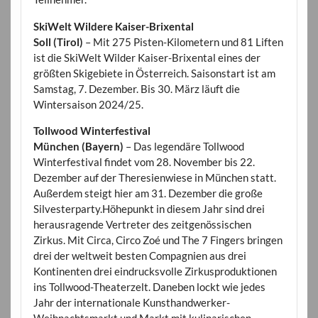
SkiWelt Wildere Kaiser-Brixental
Soll (Tirol)
– Mit 275 Pisten-Kilometern und 81 Liften
ist die SkiWelt Wilder Kaiser-Brixental eines der
größten Skigebiete in Österreich. Saisonstart ist am
Samstag, 7. Dezember. Bis 30. März läuft die
Wintersaison 2024/25.
Tollwood Winterfestival
München (Bayern)
– Das legendäre Tollwood
Winterfestival findet vom 28. November bis 22.
Dezember auf der Theresienwiese in München statt.
Außerdem steigt hier am 31. Dezember die große
Silvesterparty.Höhepunkt in diesem Jahr sind drei
herausragende Vertreter des zeitgenössischen
Zirkus. Mit Circa, Circo Zoé und The 7 Fingers bringen
drei der weltweit besten Compagnien aus drei
Kontinenten drei eindrucksvolle Zirkusproduktionen
ins Tollwood-Theaterzelt. Daneben lockt wie jedes
Jahr der internationale Kunsthandwerker-
Weihnachtsmarkt und Markt mit kulinarischen