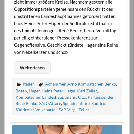
zieht immer größere Kreise. Nachdem gestern alle
Oppositionsparteien gemeinsam den Rücktritt des
umstrittenen Landeshauptmannes gefordert hatten,
blies Heinz Peter Hager, der Südtiroler Statthalter
des Immobilienmoguls René Benko, heute Vormittag
per eilig einberufener Pressekonferenz zur
Gegenoffensive. Geschickt zündete Hager eine Reihe
von Nebelkerzen und schob
Weiterlesen
Italien
Achammer
,
Arno Kompatscher
,
Benko
,
Bozen
,
Hager
,
Heinz Peter Hager
,
Karl Zeller
,
Kompatscher
,
Landeshauptmann
,
Ötzi
,
Parteispenden
,
René Benko
,
SAD-Affäre
,
Spendenaffäre
,
Südtirol
,
Südtiroler Volkspartei
,
SVP
,
Virgl
,
Zeller