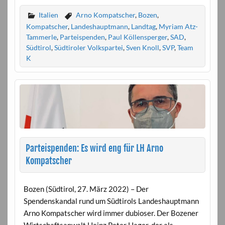
Italien
Arno Kompatscher
,
Bozen
,
Kompatscher
,
Landeshauptmann
,
Landtag
,
Myriam Atz-
Tammerle
,
Parteispenden
,
Paul Köllensperger
,
SAD
,
Südtirol
,
Südtiroler Volkspartei
,
Sven Knoll
,
SVP
,
Team
K
Parteispenden: Es wird eng für LH Arno
Kompatscher
Bozen (Südtirol, 27. März 2022) – Der
Spendenskandal rund um Südtirols Landeshauptmann
Arno Kompatscher wird immer dubioser. Der Bozener