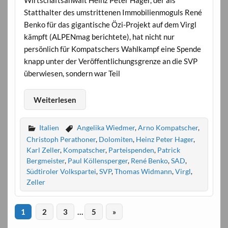
Wirtschaftsanwalt Heinz Peter Hager, der als
Statthalter des umstrittenen Immobilienmoguls René
Benko für das gigantische Özi-Projekt auf dem Virgl
kämpft (ALPENmag berichtete), hat nicht nur
persönlich für Kompatschers Wahlkampf eine Spende
knapp unter der Veröffentlichungsgrenze an die SVP
überwiesen, sondern war Teil
Weiterlesen
Italien
Angelika Wiedmer
,
Arno Kompatscher
,
Christoph Perathoner
,
Dolomiten
,
Heinz Peter Hager
,
Karl Zeller
,
Kompatscher
,
Parteispenden
,
Patrick
Bergmeister
,
Paul Köllensperger
,
René Benko
,
SAD
,
Südtiroler Volkspartei
,
SVP
,
Thomas Widmann
,
Virgl
,
Zeller
1
2
3
…
5
»