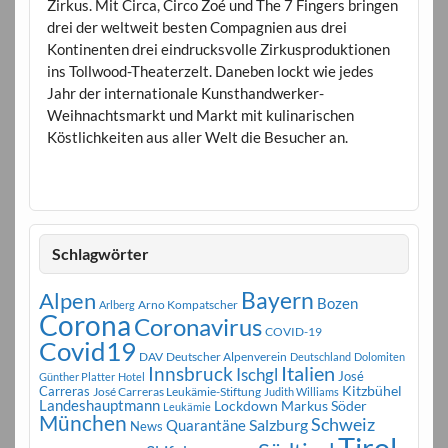
Zirkus. Mit Circa, Circo Zoé und The 7 Fingers bringen
drei der weltweit besten Compagnien aus drei
Kontinenten drei eindrucksvolle Zirkusproduktionen
ins Tollwood-Theaterzelt. Daneben lockt wie jedes
Jahr der internationale Kunsthandwerker-
Weihnachtsmarkt und Markt mit kulinarischen
Köstlichkeiten aus aller Welt die Besucher an.
Schlagwörter
Bayern
Alpen
Bozen
Arno Kompatscher
Arlberg
Corona
Coronavirus
COVID-19
Covid19
DAV
Deutscher Alpenverein
Deutschland
Dolomiten
Innsbruck
Italien
Ischgl
José
Günther Platter
Hotel
Carreras
Kitzbühel
José Carreras Leukämie-Stiftung
Judith Williams
Landeshauptmann
Markus Söder
Lockdown
Leukämie
München
Schweiz
Salzburg
Quarantäne
News
Tirol