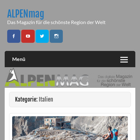
Skip
to
ALPENmag
content
Das Magazin für die schönste Region der Welt
Menü
Kategorie:
Italien