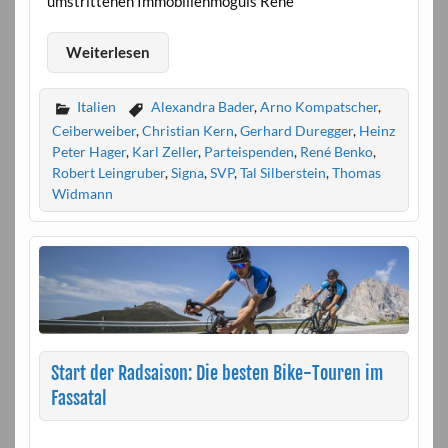
umstrittenen Immobilienmoguls René
Weiterlesen
Italien
Alexandra Bader
,
Arno Kompatscher
,
Ceiberweiber
,
Christian Kern
,
Gerhard Duregger
,
Heinz
Peter Hager
,
Karl Zeller
,
Parteispenden
,
René Benko
,
Robert Leingruber
,
Signa
,
SVP
,
Tal Silberstein
,
Thomas
Widmann
Start der Radsaison: Die besten Bike-Touren im
Fassatal