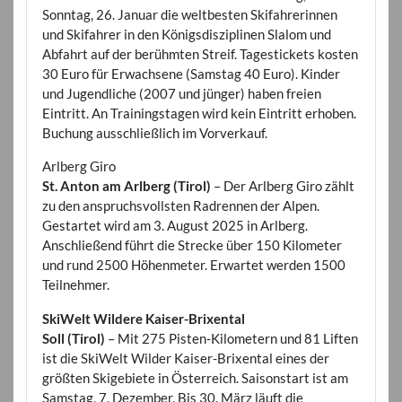
Sonntag, 26. Januar die weltbesten Skifahrerinnen
und Skifahrer in den Königsdisziplinen Slalom und
Abfahrt auf der berühmten Streif. Tagestickets kosten
30 Euro für Erwachsene (Samstag 40 Euro). Kinder
und Jugendliche (2007 und jünger) haben freien
Eintritt. An Trainingstagen wird kein Eintritt erhoben.
Buchung ausschließlich im Vorverkauf.
Arlberg Giro
St. Anton am Arlberg (Tirol)
– Der Arlberg Giro zählt
zu den anspruchsvollsten Radrennen der Alpen.
Gestartet wird am 3. August 2025 in Arlberg.
Anschließend führt die Strecke über 150 Kilometer
und rund 2500 Höhenmeter. Erwartet werden 1500
Teilnehmer.
SkiWelt Wildere Kaiser-Brixental
Soll (Tirol)
– Mit 275 Pisten-Kilometern und 81 Liften
ist die SkiWelt Wilder Kaiser-Brixental eines der
größten Skigebiete in Österreich. Saisonstart ist am
Samstag, 7. Dezember. Bis 30. März läuft die