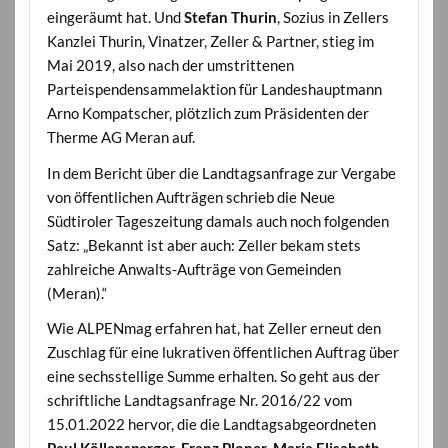
eingeräumt hat. Und
Stefan Thurin
, Sozius in Zellers
Kanzlei Thurin, Vinatzer, Zeller & Partner, stieg im
Mai 2019, also nach der umstrittenen
Parteispendensammelaktion für Landeshauptmann
Arno Kompatscher, plötzlich zum Präsidenten der
Therme AG Meran auf.
In dem Bericht über die Landtagsanfrage zur Vergabe
von öffentlichen Aufträgen schrieb die Neue
Südtiroler Tageszeitung damals auch noch folgenden
Satz: „Bekannt ist aber auch: Zeller bekam stets
zahlreiche Anwalts-Aufträge von Gemeinden
(Meran).“
Wie ALPENmag erfahren hat, hat Zeller erneut den
Zuschlag für eine lukrativen öffentlichen Auftrag über
eine sechsstellige Summe erhalten. So geht aus der
schriftliche Landtagsanfrage Nr. 2016/22 vom
15.01.2022 hervor, die die Landtagsabgeordneten
Paul Köllensperger
,
Franz Ploner
,
Maria Elisabeth