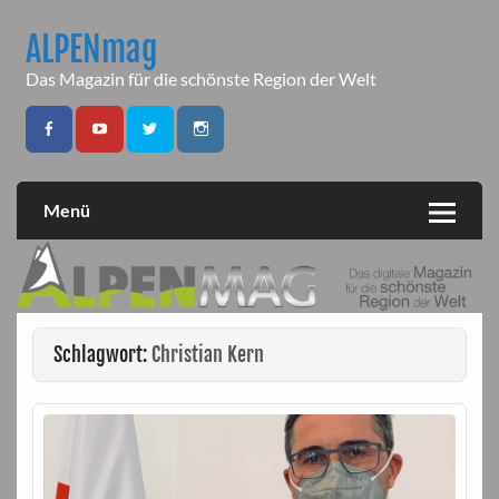
Skip
to
ALPENmag
content
Das Magazin für die schönste Region der Welt
Menü
Schlagwort:
Christian Kern