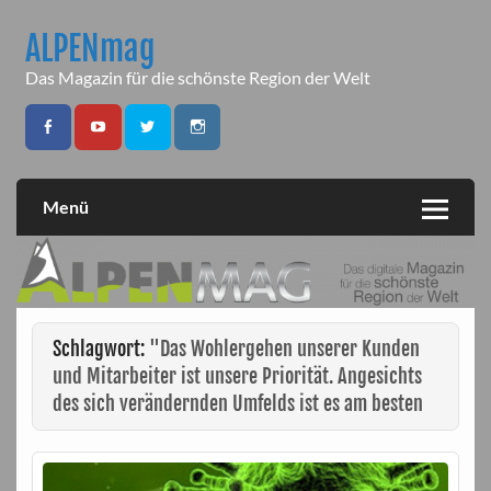
Skip
to
ALPENmag
content
Das Magazin für die schönste Region der Welt
Menü
Schlagwort:
"Das Wohlergehen unserer Kunden
und Mitarbeiter ist unsere Priorität. Angesichts
des sich verändernden Umfelds ist es am besten