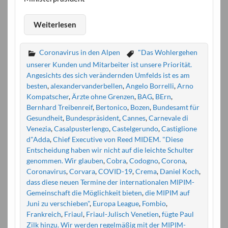
Weiterlesen
Coronavirus in den Alpen
"Das Wohlergehen
unserer Kunden und Mitarbeiter ist unsere Priorität.
Angesichts des sich verändernden Umfelds ist es am
besten
,
alexandervanderbellen
,
Angelo Borrelli
,
Arno
Kompatscher
,
Ärzte ohne Grenzen
,
BAG
,
BErn
,
Bernhard Treibenreif
,
Bertonico
,
Bozen
,
Bundesamt für
Gesundheit
,
Bundespräsident
,
Cannes
,
Carnevale di
Venezia
,
Casalpusterlengo
,
Castelgerundo
,
Castiglione
d"Adda
,
Chief Executive von Reed MIDEM. "Diese
Entscheidung haben wir nicht auf die leichte Schulter
genommen. Wir glauben
,
Cobra
,
Codogno
,
Corona
,
Coronavirus
,
Corvara
,
COVID-19
,
Crema
,
Daniel Koch
,
dass diese neuen Termine der internationalen MIPIM-
Gemeinschaft die Möglichkeit bieten
,
die MIPIM auf
Juni zu verschieben"
,
Europa League
,
Fombio
,
Frankreich
,
Friaul
,
Friaul-Julisch Venetien
,
fügte Paul
Zilk hinzu. Wir werden regelmäßig mit der MIPIM-