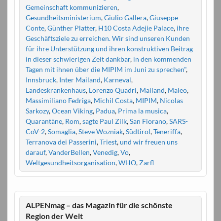
Gemeinschaft kommunizieren
,
Gesundheitsministerium
,
Giulio Gallera
,
Giuseppe
Conte
,
Günther Platter
,
H10 Costa Adejie Palace
,
ihre
Geschäftsziele zu erreichen. Wir sind unseren Kunden
für ihre Unterstützung und ihren konstruktiven Beitrag
in dieser schwierigen Zeit dankbar
,
in den kommenden
Tagen mit ihnen über die MIPIM im Juni zu sprechen"
,
Innsbruck
,
Inter Mailand
,
Karneval
,
Landeskrankenhaus
,
Lorenzo Quadri
,
Mailand
,
Maleo
,
Massimiliano Fedriga
,
Michil Costa
,
MIPIM
,
Nicolas
Sarkozy
,
Ocean Viking
,
Padua
,
Prima la musica
,
Quarantäne
,
Rom
,
sagte Paul Zilk
,
San Fiorano
,
SARS-
CoV-2
,
Somaglia
,
Steve Wozniak
,
Südtirol
,
Teneriffa
,
Terranova dei Passerini
,
Triest
,
und wir freuen uns
darauf
,
VanderBellen
,
Venedig
,
Vo
,
Weltgesundheitsorganisation
,
WHO
,
Zarfl
ALPENmag – das Magazin für die schönste
Region der Welt