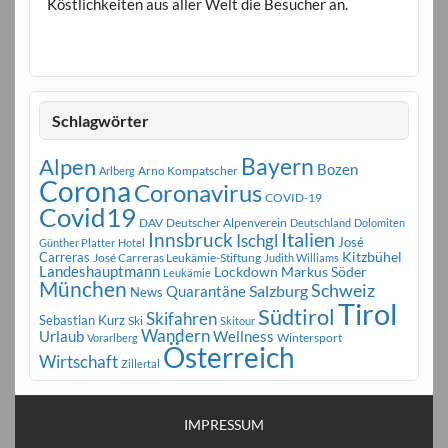
Köstlichkeiten aus aller Welt die Besucher an.
Schlagwörter
Bayern
Alpen
Bozen
Arno Kompatscher
Arlberg
Corona
Coronavirus
COVID-19
Covid19
DAV
Deutscher Alpenverein
Deutschland
Dolomiten
Innsbruck
Italien
Ischgl
José
Günther Platter
Hotel
Carreras
Kitzbühel
José Carreras Leukämie-Stiftung
Judith Williams
Landeshauptmann
Markus Söder
Lockdown
Leukämie
München
Schweiz
Salzburg
Quarantäne
News
Tirol
Südtirol
Skifahren
Sebastian Kurz
Ski
Skitour
Wandern
Urlaub
Wellness
Wintersport
Vorarlberg
Österreich
Wirtschaft
Zillertal
IMPRESSUM