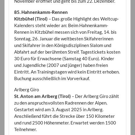
November eröffnet und geht bis zum 22. Dezember.
85. Hahnenkamm-Rennen
Kitzbühel (Tirol)
– Das große Highlight des Weltcup-
Kalenders steht wieder an: Beim Hahnenkamm-
Rennen in Kitzbühel messen sich von Freitag, 14. bis
Sonntag, 26. Januar die weltbesten Skifahrerinnen
und Skifahrer in den Königsdisziplinen Slalom und
Abfahrt auf der berühmten Streif. Tagestickets kosten
30 Euro für Erwachsene (Samstag 40 Euro). Kinder
und Jugendliche (2007 und jünger) haben freien
Eintritt. An Trainingstagen wird kein Eintritt erhoben.
Buchung ausschließlich im Vorverkauf.
Arlberg Giro
St. Anton am Arlberg (Tirol)
– Der Arlberg Giro zählt
zu den anspruchsvollsten Radrennen der Alpen.
Gestartet wird am 3. August 2025 in Arlberg.
Anschließend führt die Strecke über 150 Kilometer
und rund 2500 Höhenmeter. Erwartet werden 1500
Teilnehmer.