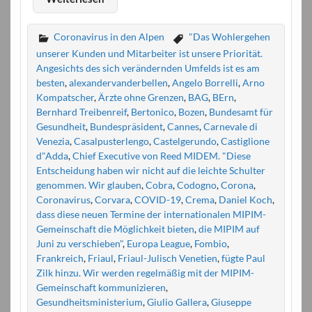
Coronavirus in den Alpen
"Das Wohlergehen
unserer Kunden und Mitarbeiter ist unsere Priorität.
Angesichts des sich verändernden Umfelds ist es am
besten
,
alexandervanderbellen
,
Angelo Borrelli
,
Arno
Kompatscher
,
Ärzte ohne Grenzen
,
BAG
,
BErn
,
Bernhard Treibenreif
,
Bertonico
,
Bozen
,
Bundesamt für
Gesundheit
,
Bundespräsident
,
Cannes
,
Carnevale di
Venezia
,
Casalpusterlengo
,
Castelgerundo
,
Castiglione
d"Adda
,
Chief Executive von Reed MIDEM. "Diese
Entscheidung haben wir nicht auf die leichte Schulter
genommen. Wir glauben
,
Cobra
,
Codogno
,
Corona
,
Coronavirus
,
Corvara
,
COVID-19
,
Crema
,
Daniel Koch
,
dass diese neuen Termine der internationalen MIPIM-
Gemeinschaft die Möglichkeit bieten
,
die MIPIM auf
Juni zu verschieben"
,
Europa League
,
Fombio
,
Frankreich
,
Friaul
,
Friaul-Julisch Venetien
,
fügte Paul
Zilk hinzu. Wir werden regelmäßig mit der MIPIM-
Gemeinschaft kommunizieren
,
Gesundheitsministerium
,
Giulio Gallera
,
Giuseppe