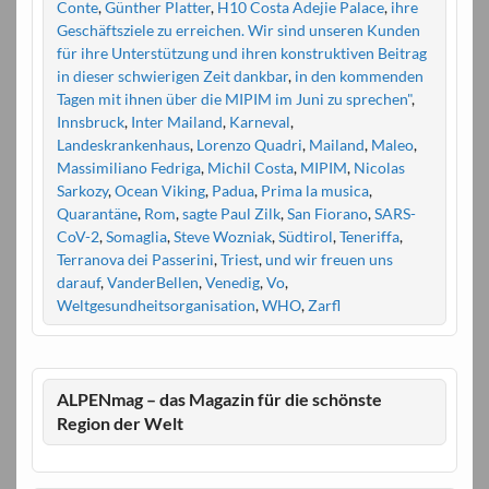
Conte
,
Günther Platter
,
H10 Costa Adejie Palace
,
ihre
Geschäftsziele zu erreichen. Wir sind unseren Kunden
für ihre Unterstützung und ihren konstruktiven Beitrag
in dieser schwierigen Zeit dankbar
,
in den kommenden
Tagen mit ihnen über die MIPIM im Juni zu sprechen"
,
Innsbruck
,
Inter Mailand
,
Karneval
,
Landeskrankenhaus
,
Lorenzo Quadri
,
Mailand
,
Maleo
,
Massimiliano Fedriga
,
Michil Costa
,
MIPIM
,
Nicolas
Sarkozy
,
Ocean Viking
,
Padua
,
Prima la musica
,
Quarantäne
,
Rom
,
sagte Paul Zilk
,
San Fiorano
,
SARS-
CoV-2
,
Somaglia
,
Steve Wozniak
,
Südtirol
,
Teneriffa
,
Terranova dei Passerini
,
Triest
,
und wir freuen uns
darauf
,
VanderBellen
,
Venedig
,
Vo
,
Weltgesundheitsorganisation
,
WHO
,
Zarfl
ALPENmag – das Magazin für die schönste
Region der Welt