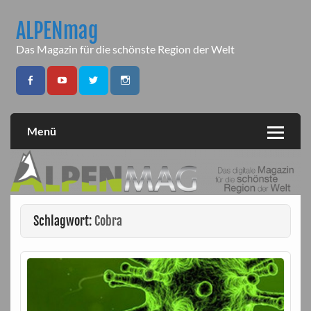
Skip
to
ALPENmag
content
Das Magazin für die schönste Region der Welt
Menü
Schlagwort:
Cobra