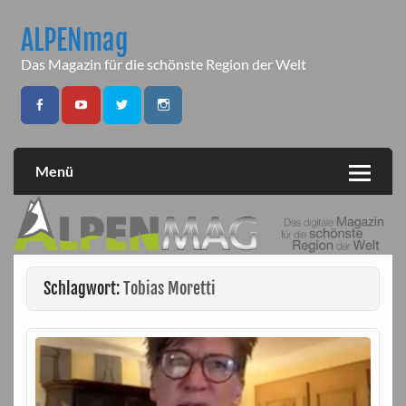
Skip
to
ALPENmag
content
Das Magazin für die schönste Region der Welt
Menü
Schlagwort:
Tobias Moretti