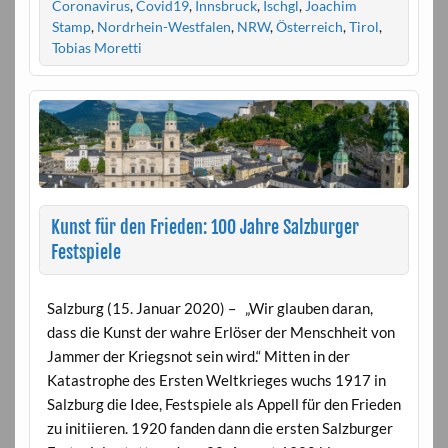
Coronavirus
,
Covid19
,
Innsbruck
,
Ischgl
,
Joachim
Stamp
,
Nordrhein-Westfalen
,
NRW
,
Österreich
,
Tirol
,
Tobias Moretti
Kunst für den Frieden: 100 Jahre Salzburger
Festspiele
Salzburg (15. Januar 2020) – „Wir glauben daran,
dass die Kunst der wahre Erlöser der Menschheit von
Jammer der Kriegsnot sein wird.“ Mitten in der
Katastrophe des Ersten Weltkrieges wuchs 1917 in
Salzburg die Idee, Festspiele als Appell für den Frieden
zu initiieren. 1920 fanden dann die ersten Salzburger