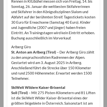
Rennen in Kitzbühel messen sich von Freitag, 14. bis
Sonntag, 26. Januar die weltbesten Skifahrerinnen
und Skifahrer in den Königsdisziplinen Slalom und
Abfahrt auf der berühmten Streif. Tagestickets kosten
30 Euro für Erwachsene (Samstag 40 Euro). Kinder
und Jugendliche (2007 und jünger) haben freien
Eintritt. An Trainingstagen wird kein Eintritt erhoben.
Buchung ausschließlich im Vorverkauf.
Arlberg Giro
St. Anton am Arlberg (Tirol)
– Der Arlberg Giro zählt
zu den anspruchsvollsten Radrennen der Alpen.
Gestartet wird am 3. August 2025 in Arlberg.
Anschließend führt die Strecke über 150 Kilometer
und rund 2500 Höhenmeter. Erwartet werden 1500
Teilnehmer.
SkiWelt Wildere Kaiser-Brixental
Soll (Tirol)
– Mit 275 Pisten-Kilometern und 81 Liften
ist die SkiWelt Wilder Kaiser-Brixental eines der
größten Skigebiete in Österreich. Saisonstart ist am