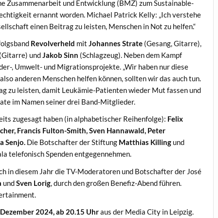
iche Zusammenarbeit und Entwicklung (BMZ) zum Sustainable-
htigkeit ernannt worden. Michael Patrick Kelly: „Ich verstehe
llschaft einen Beitrag zu leisten, Menschen in Not zu helfen.“
rfolgsband
Revolverheld
mit
Johannes Strate
(Gesang, Gitarre),
(Gitarre) und
Jakob Sinn
(Schlagzeug). Neben dem Kampf
der-, Umwelt- und Migrationsprojekte. „Wir haben nur diese
 also anderen Menschen helfen können, sollten wir das auch tun.
ag zu leisten, damit Leukämie-Patienten wieder Mut fassen und
trate im Namen seiner drei Band-Mitglieder.
eits zugesagt haben (in alphabetischer Reihenfolge):
Felix
cher, Francis Fulton-Smith, Sven Hannawald, Peter
a Senjo.
Die Botschafter der Stiftung
Matthias Killing
und
ala telefonisch Spenden entgegennehmen.
ch in diesem Jahr die TV-Moderatoren und Botschafter der José
a
und
Sven Lorig
, durch den großen Benefiz-Abend führen.
tertainment.
. Dezember 2024, ab 20.15 Uhr
aus der Media City in Leipzig.