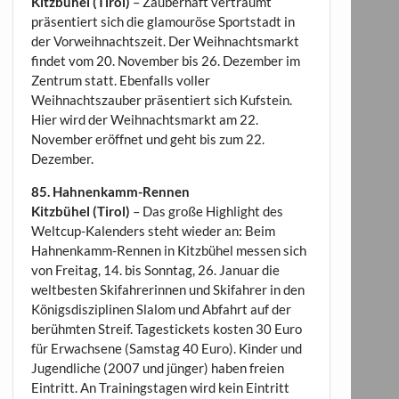
Kitzbühel (Tirol)
– Zauberhaft verträumt
präsentiert sich die glamouröse Sportstadt in
der Vorweihnachtszeit. Der Weihnachtsmarkt
findet vom 20. November bis 26. Dezember im
Zentrum statt. Ebenfalls voller
Weihnachtszauber präsentiert sich Kufstein.
Hier wird der Weihnachtsmarkt am 22.
November eröffnet und geht bis zum 22.
Dezember.
85. Hahnenkamm-Rennen
Kitzbühel (Tirol)
– Das große Highlight des
Weltcup-Kalenders steht wieder an: Beim
Hahnenkamm-Rennen in Kitzbühel messen sich
von Freitag, 14. bis Sonntag, 26. Januar die
weltbesten Skifahrerinnen und Skifahrer in den
Königsdisziplinen Slalom und Abfahrt auf der
berühmten Streif. Tagestickets kosten 30 Euro
für Erwachsene (Samstag 40 Euro). Kinder und
Jugendliche (2007 und jünger) haben freien
Eintritt. An Trainingstagen wird kein Eintritt