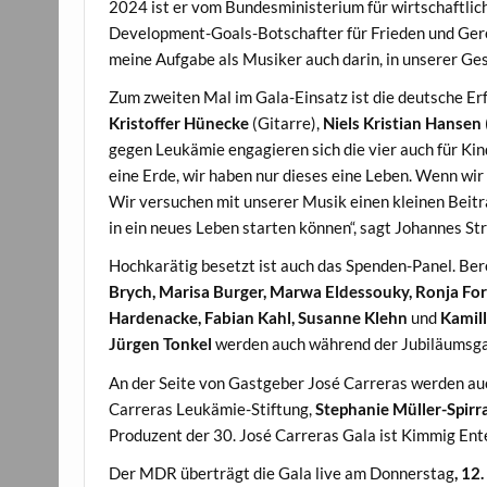
2024 ist er vom Bundesministerium für wirtschaftl
Development-Goals-Botschafter für Frieden und Gerec
meine Aufgabe als Musiker auch darin, in unserer Gese
Zum zweiten Mal im Gala-Einsatz ist die deutsche E
Kristoffer Hünecke
(Gitarre),
Niels Kristian Hansen
gegen Leukämie engagieren sich die vier auch für Kin
eine Erde, wir haben nur dieses eine Leben. Wenn wir
Wir versuchen mit unserer Musik einen kleinen Beitr
in ein neues Leben starten können“, sagt Johannes S
Hochkarätig besetzt ist auch das Spenden-Panel. Ber
Brych, Marisa Burger, Marwa Eldessouky, Ronja For
Hardenacke, Fabian Kahl, Susanne Klehn
und
Kamill
Jürgen Tonkel
werden auch während der Jubiläumsg
An der Seite von Gastgeber José Carreras werden au
Carreras Leukämie-Stiftung,
Stephanie Müller-Spirr
Produzent der 30. José Carreras Gala ist Kimmig En
Der MDR überträgt die Gala live am Donnerstag
, 12