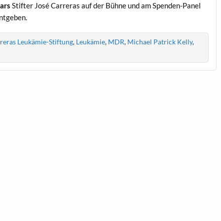
tars
Stifter José Carreras auf der Bühne und am Spenden-Panel
nntgeben.
reras Leukämie-Stiftung
,
Leukämie
,
MDR
,
Michael Patrick Kelly
,