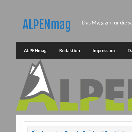
Skip
to
content
ALPENmag
Das Magazin für die s
ALPENmag
Redaktion
Impressum
D