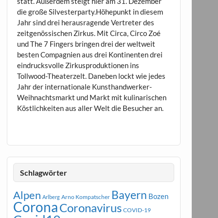
statt. Außerdem steigt hier am 31. Dezember
die große Silvesterparty.Höhepunkt in diesem
Jahr sind drei herausragende Vertreter des
zeitgenössischen Zirkus. Mit Circa, Circo Zoé
und The 7 Fingers bringen drei der weltweit
besten Compagnien aus drei Kontinenten drei
eindrucksvolle Zirkusproduktionen ins
Tollwood-Theaterzelt. Daneben lockt wie jedes
Jahr der internationale Kunsthandwerker-
Weihnachtsmarkt und Markt mit kulinarischen
Köstlichkeiten aus aller Welt die Besucher an.
Schlagwörter
Bayern
Alpen
Bozen
Arno Kompatscher
Arlberg
Corona
Coronavirus
COVID-19