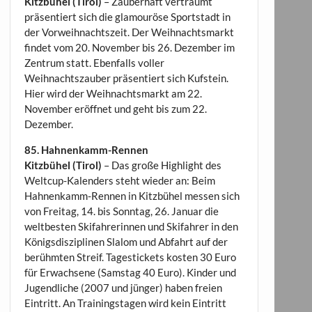
Kitzbühel (Tirol)
– Zauberhaft verträumt
präsentiert sich die glamouröse Sportstadt in
der Vorweihnachtszeit. Der Weihnachtsmarkt
findet vom 20. November bis 26. Dezember im
Zentrum statt. Ebenfalls voller
Weihnachtszauber präsentiert sich Kufstein.
Hier wird der Weihnachtsmarkt am 22.
November eröffnet und geht bis zum 22.
Dezember.
85. Hahnenkamm-Rennen
Kitzbühel (Tirol)
– Das große Highlight des
Weltcup-Kalenders steht wieder an: Beim
Hahnenkamm-Rennen in Kitzbühel messen sich
von Freitag, 14. bis Sonntag, 26. Januar die
weltbesten Skifahrerinnen und Skifahrer in den
Königsdisziplinen Slalom und Abfahrt auf der
berühmten Streif. Tagestickets kosten 30 Euro
für Erwachsene (Samstag 40 Euro). Kinder und
Jugendliche (2007 und jünger) haben freien
Eintritt. An Trainingstagen wird kein Eintritt