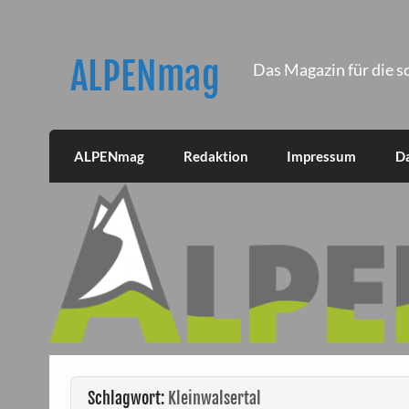
Skip
to
content
ALPENmag
Das Magazin für die s
ALPENmag
Redaktion
Impressum
D
Schlagwort:
Kleinwalsertal