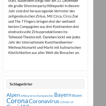
statt. Außerdem steigt hier am 31. Dezember
die große Silvesterparty.Höhepunkt in diesem
Jahr sind drei herausragende Vertreter des
zeitgenössischen Zirkus. Mit Circa, Circo Zoé
und The 7 Fingers bringen drei der weltweit
besten Compagnien aus drei Kontinenten drei
eindrucksvolle Zirkusproduktionen ins
Tollwood-Theaterzelt. Daneben lockt wie jedes
Jahr der internationale Kunsthandwerker-
Weihnachtsmarkt und Markt mit kulinarischen
Köstlichkeiten aus aller Welt die Besucher an.
Schlagwörter
Bayern
Alpen
Bozen
Arno Kompatscher
Arlberg
Corona
Coronavirus
COVID-19