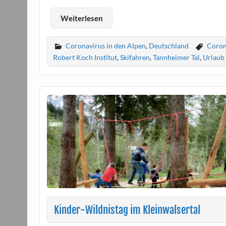
Weiterlesen
Coronavirus in den Alpen
,
Deutschland
Coro
Robert Koch Institut
,
Skifahren
,
Tannheimer Tal
,
Urlaub
Kinder-Wildnistag im Kleinwalsertal