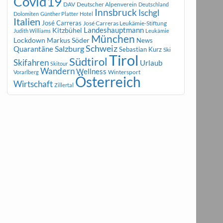
Covid19
DAV
Deutscher Alpenverein
Deutschland
Innsbruck
Ischgl
Dolomiten
Günther Platter
Hotel
Italien
José Carreras
José Carreras Leukämie-Stiftung
Landeshauptmann
Kitzbühel
Judith Williams
Leukämie
München
Markus Söder
Lockdown
News
Schweiz
Salzburg
Quarantäne
Sebastian Kurz
Ski
Tirol
Südtirol
Skifahren
Urlaub
Skitour
Wandern
Wellness
Wintersport
Vorarlberg
Österreich
Wirtschaft
Zillertal