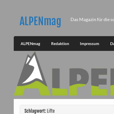
Skip
to
content
ALPENmag
Das Magazin für die s
ALPENmag
Redaktion
Impressum
D
Schlagwort:
Lifte