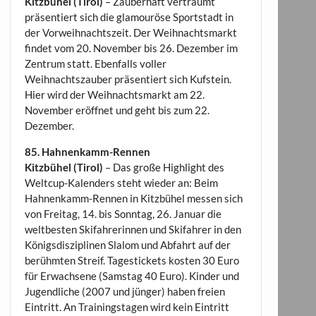
Kitzbühel (Tirol)
– Zauberhaft verträumt
präsentiert sich die glamouröse Sportstadt in
der Vorweihnachtszeit. Der Weihnachtsmarkt
findet vom 20. November bis 26. Dezember im
Zentrum statt. Ebenfalls voller
Weihnachtszauber präsentiert sich Kufstein.
Hier wird der Weihnachtsmarkt am 22.
November eröffnet und geht bis zum 22.
Dezember.
85. Hahnenkamm-Rennen
Kitzbühel (Tirol)
– Das große Highlight des
Weltcup-Kalenders steht wieder an: Beim
Hahnenkamm-Rennen in Kitzbühel messen sich
von Freitag, 14. bis Sonntag, 26. Januar die
weltbesten Skifahrerinnen und Skifahrer in den
Königsdisziplinen Slalom und Abfahrt auf der
berühmten Streif. Tagestickets kosten 30 Euro
für Erwachsene (Samstag 40 Euro). Kinder und
Jugendliche (2007 und jünger) haben freien
Eintritt. An Trainingstagen wird kein Eintritt