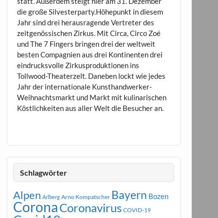
statt. Außerdem steigt hier am 31. Dezember
die große Silvesterparty.Höhepunkt in diesem
Jahr sind drei herausragende Vertreter des
zeitgenössischen Zirkus. Mit Circa, Circo Zoé
und The 7 Fingers bringen drei der weltweit
besten Compagnien aus drei Kontinenten drei
eindrucksvolle Zirkusproduktionen ins
Tollwood-Theaterzelt. Daneben lockt wie jedes
Jahr der internationale Kunsthandwerker-
Weihnachtsmarkt und Markt mit kulinarischen
Köstlichkeiten aus aller Welt die Besucher an.
Schlagwörter
Bayern
Alpen
Bozen
Arno Kompatscher
Arlberg
Corona
Coronavirus
COVID-19