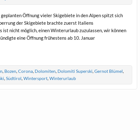
planten Öffnung vieler Skigebiete in den Alpen spitzt sich
errung der Skigebiete brachte zuerst Italiens
 ist nicht möglich, einen Winterurlaub zuzulassen, wir können
 kündigte eine Öffnung frühestens ab 10. Januar
rn
,
Bozen
,
Corona
,
Dolomiten
,
Dolomiti Superski
,
Gernot Blümel
,
Ski
,
Südtirol
,
Wintersport
,
Winterurlaub