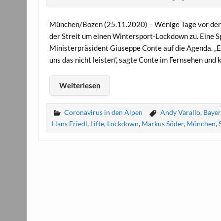
München/Bozen (25.11.2020) – Wenige Tage vor der ge
der Streit um einen Wintersport-Lockdown zu. Eine Sp
Ministerpräsident Giuseppe Conte auf die Agenda. „Es
uns das nicht leisten“, sagte Conte im Fernsehen und
Weiterlesen
Coronavirus in den Alpen
Andy Varallo
,
Baye
Hans Friedl
,
Lifte
,
Lockdown
,
Markus Söder
,
München
,