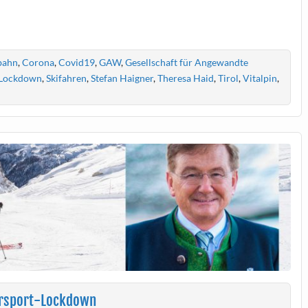
bahn
,
Corona
,
Covid19
,
GAW
,
Gesellschaft für Angewandte
Lockdown
,
Skifahren
,
Stefan Haigner
,
Theresa Haid
,
Tirol
,
Vitalpin
,
tersport-Lockdown