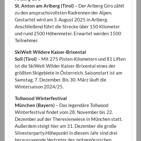
St. Anton am Arlberg (Tirol)
– Der Arlberg Giro zählt
zu den anspruchsvollsten Radrennen der Alpen.
Gestartet wird am 3. August 2025 in Arlberg.
Anschließend führt die Strecke über 150 Kilometer
und rund 2500 Höhenmeter. Erwartet werden 1500
Teilnehmer.
SkiWelt Wildere Kaiser-Brixental
Soll (Tirol)
– Mit 275 Pisten-Kilometern und 81 Liften
ist die SkiWelt Wilder Kaiser-Brixental eines der
größten Skigebiete in Österreich. Saisonstart ist am
Samstag, 7. Dezember. Bis 30. März läuft die
Wintersaison 2024/25.
Tollwood Winterfestival
München (Bayern)
– Das legendäre Tollwood
Winterfestival findet vom 28. November bis 22.
Dezember auf der Theresienwiese in München statt.
Außerdem steigt hier am 31. Dezember die große
Silvesterparty.Höhepunkt in diesem Jahr sind drei
herausragende Vertreter des zeitgenössischen