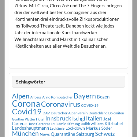
Zirkus. Mit Circa, Circo Zoé und The 7 Fingers bringen
drei der weltweit besten Compagnien aus drei
Kontinenten drei eindrucksvolle Zirkusproduktionen
ins Tollwood-Theaterzelt. Daneben lockt wie jedes
Jahr der internationale Kunsthandwerker-
Weihnachtsmarkt und Markt mit kulinarischen
Köstlichkeiten aus aller Welt die Besucher an.
Schlagwörter
Bayern
Alpen
Bozen
Arno Kompatscher
Arlberg
Corona
Coronavirus
COVID-19
Covid19
DAV
Deutscher Alpenverein
Deutschland
Dolomiten
Innsbruck
Italien
Ischgl
José
Günther Platter
Hotel
Carreras
Kitzbühel
José Carreras Leukämie-Stiftung
Judith Williams
Landeshauptmann
Markus Söder
Lockdown
Leukämie
München
Schweiz
Salzburg
Quarantäne
News