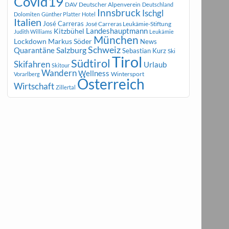
Covid19
DAV
Deutscher Alpenverein
Deutschland
Innsbruck
Ischgl
Dolomiten
Günther Platter
Hotel
Italien
José Carreras
José Carreras Leukämie-Stiftung
Landeshauptmann
Kitzbühel
Judith Williams
Leukämie
München
Markus Söder
Lockdown
News
Schweiz
Salzburg
Quarantäne
Sebastian Kurz
Ski
Tirol
Südtirol
Skifahren
Urlaub
Skitour
Wandern
Wellness
Wintersport
Vorarlberg
Österreich
Wirtschaft
Zillertal