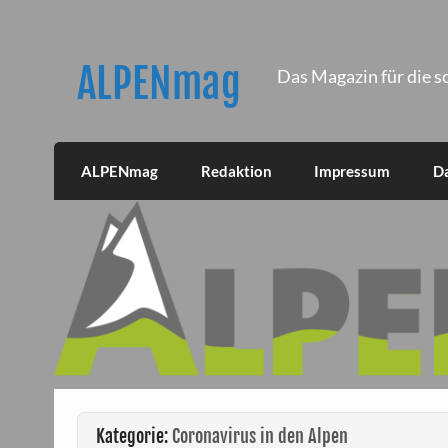
Skip
to
content
ALPENmag
Das Magazin für die s
ALPENmag
Redaktion
Impressum
D
Kategorie:
Coronavirus in den Alpen