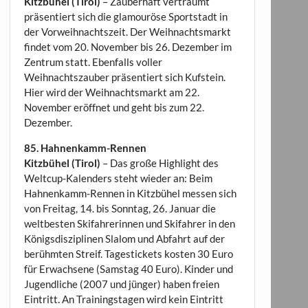
Kitzbühel (Tirol)
– Zauberhaft verträumt
präsentiert sich die glamouröse Sportstadt in
der Vorweihnachtszeit. Der Weihnachtsmarkt
findet vom 20. November bis 26. Dezember im
Zentrum statt. Ebenfalls voller
Weihnachtszauber präsentiert sich Kufstein.
Hier wird der Weihnachtsmarkt am 22.
November eröffnet und geht bis zum 22.
Dezember.
85. Hahnenkamm-Rennen
Kitzbühel (Tirol)
– Das große Highlight des
Weltcup-Kalenders steht wieder an: Beim
Hahnenkamm-Rennen in Kitzbühel messen sich
von Freitag, 14. bis Sonntag, 26. Januar die
weltbesten Skifahrerinnen und Skifahrer in den
Königsdisziplinen Slalom und Abfahrt auf der
berühmten Streif. Tagestickets kosten 30 Euro
für Erwachsene (Samstag 40 Euro). Kinder und
Jugendliche (2007 und jünger) haben freien
Eintritt. An Trainingstagen wird kein Eintritt