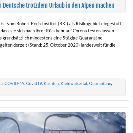
n Deutsche trotzdem Urlaub in den Alpen machen
st vom Robert Koch-Institut (RKI) als Risikogebiet eingestuft
dass sie sich nach ihrer Rückkehr auf Corona testen lassen
s grundsätzlich mindestens eine 5tägige Quarantäne
elten derzeit (Stand: 25. Oktober 2020) landesweit für die
na
,
COVID-19
,
Covid19
,
Kärnten
,
Kleinwalsertal
,
Quarantäne
,