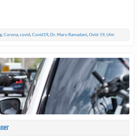
g
,
Corona
,
covid
,
Covid19
,
Dr. Maro Ramadani
,
Ovid-19
,
Ulm
nner