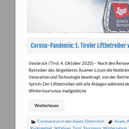
Corona-Pandemie: 1. Tiroler Liftbetreiber 
Innsbruck (Tirol, 4. Oktober 2020) – Nach den Reise
Betreiber des Skigebietes Axamer Lizum die Notbrem
Innovation und Technologie beantragt, von der Betrie
Sprich: Der Liftbetreiber will alle Anlagen während 
Wintertourismus maßgebliche
Weiterlesen
Coronavirus in den Alpen
,
Österreich
Axam
,
A
Risikogebiet
,
Skifahren
,
Tirol
,
Tourismus
,
Wintersaison
,