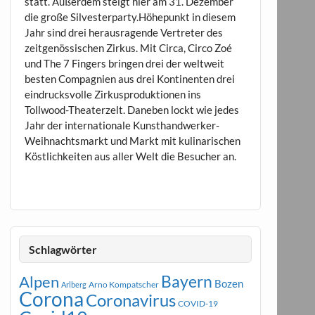
statt. Außerdem steigt hier am 31. Dezember
die große Silvesterparty.Höhepunkt in diesem
Jahr sind drei herausragende Vertreter des
zeitgenössischen Zirkus. Mit Circa, Circo Zoé
und The 7 Fingers bringen drei der weltweit
besten Compagnien aus drei Kontinenten drei
eindrucksvolle Zirkusproduktionen ins
Tollwood-Theaterzelt. Daneben lockt wie jedes
Jahr der internationale Kunsthandwerker-
Weihnachtsmarkt und Markt mit kulinarischen
Köstlichkeiten aus aller Welt die Besucher an.
Schlagwörter
Bayern
Alpen
Bozen
Arno Kompatscher
Arlberg
Corona
Coronavirus
COVID-19