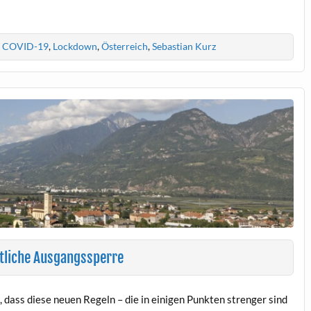
,
COVID-19
,
Lockdown
,
Österreich
,
Sebastian Kurz
tliche Ausgangssperre
, dass diese neuen Regeln – die in einigen Punkten strenger sind