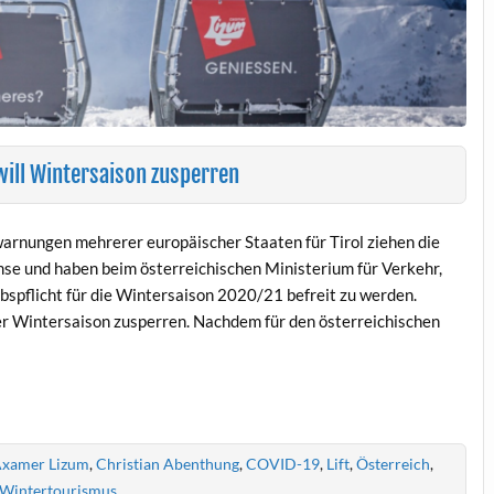
will Wintersaison zusperren
warnungen mehrerer europäischer Staaten für Tirol ziehen die
se und haben beim österreichischen Ministerium für Verkehr,
bspflicht für die Wintersaison 2020/21 befreit zu werden.
der Wintersaison zusperren. Nachdem für den österreichischen
xamer Lizum
,
Christian Abenthung
,
COVID-19
,
Lift
,
Österreich
,
Wintertourismus