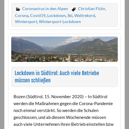
Coronavirus in den Alpen
Christian Flühr
,
Corona
,
Covid19
,
Lockdown
,
Ski
,
Weltrekord
,
Wintersport
,
Wintersport-Lockdown
Lockdown in Südtirol: Auch viele Betriebe
müssen schließen
Bozen (Südtirol, 15. November 2020) – In Südtirol
werden die Maßnahmen gegen die Corona-Pandemie
noch einmal verstärkt. So werden die Schulen
geschlossen, und ab diesem Wochenende müssen
auch viele Unternehmen ihren Betrieb einstellen bzw