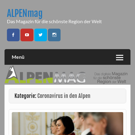
Skip
to
ALPENmag
content
Das Magazin für die schönste Region der Welt
Menü
Kategorie:
Coronavirus in den Alpen