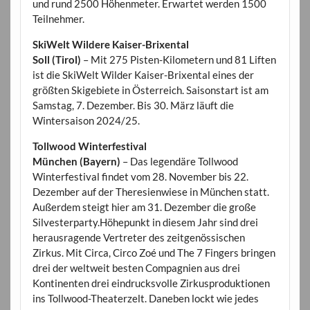
und rund 2500 Höhenmeter. Erwartet werden 1500
Teilnehmer.
SkiWelt Wildere Kaiser-Brixental
Soll (Tirol)
– Mit 275 Pisten-Kilometern und 81 Liften
ist die SkiWelt Wilder Kaiser-Brixental eines der
größten Skigebiete in Österreich. Saisonstart ist am
Samstag, 7. Dezember. Bis 30. März läuft die
Wintersaison 2024/25.
Tollwood Winterfestival
München (Bayern)
– Das legendäre Tollwood
Winterfestival findet vom 28. November bis 22.
Dezember auf der Theresienwiese in München statt.
Außerdem steigt hier am 31. Dezember die große
Silvesterparty.Höhepunkt in diesem Jahr sind drei
herausragende Vertreter des zeitgenössischen
Zirkus. Mit Circa, Circo Zoé und The 7 Fingers bringen
drei der weltweit besten Compagnien aus drei
Kontinenten drei eindrucksvolle Zirkusproduktionen
ins Tollwood-Theaterzelt. Daneben lockt wie jedes