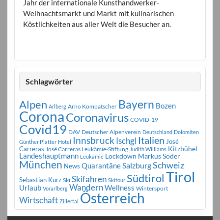
Jahr der internationale Kunsthandwerker-
Weihnachtsmarkt und Markt mit kulinarischen
Köstlichkeiten aus aller Welt die Besucher an.
Schlagwörter
Bayern
Alpen
Bozen
Arno Kompatscher
Arlberg
Corona
Coronavirus
COVID-19
Covid19
DAV
Deutscher Alpenverein
Deutschland
Dolomiten
Innsbruck
Italien
Ischgl
José
Günther Platter
Hotel
Carreras
Kitzbühel
José Carreras Leukämie-Stiftung
Judith Williams
Landeshauptmann
Markus Söder
Lockdown
Leukämie
München
Schweiz
Salzburg
Quarantäne
News
Tirol
Südtirol
Skifahren
Sebastian Kurz
Ski
Skitour
Wandern
Urlaub
Wellness
Wintersport
Vorarlberg
Österreich
Wirtschaft
Zillertal