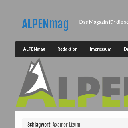
Skip
to
content
ALPENmag
Das Magazin für die s
ALPENmag
Redaktion
Impressum
D
Schlagwort:
Axamer Lizum