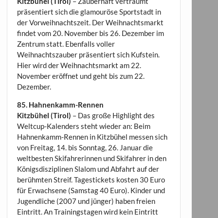
Kitzbühel (Tirol)
– Zauberhaft verträumt
präsentiert sich die glamouröse Sportstadt in
der Vorweihnachtszeit. Der Weihnachtsmarkt
findet vom 20. November bis 26. Dezember im
Zentrum statt. Ebenfalls voller
Weihnachtszauber präsentiert sich Kufstein.
Hier wird der Weihnachtsmarkt am 22.
November eröffnet und geht bis zum 22.
Dezember.
85. Hahnenkamm-Rennen
Kitzbühel (Tirol)
– Das große Highlight des
Weltcup-Kalenders steht wieder an: Beim
Hahnenkamm-Rennen in Kitzbühel messen sich
von Freitag, 14. bis Sonntag, 26. Januar die
weltbesten Skifahrerinnen und Skifahrer in den
Königsdisziplinen Slalom und Abfahrt auf der
berühmten Streif. Tagestickets kosten 30 Euro
für Erwachsene (Samstag 40 Euro). Kinder und
Jugendliche (2007 und jünger) haben freien
Eintritt. An Trainingstagen wird kein Eintritt