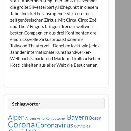
statt. Außerdem steigt hier am 31. Dezember
die große Silvesterparty.Höhepunkt in diesem
Jahr sind drei herausragende Vertreter des
zeitgenössischen Zirkus. Mit Circa, Circo Zoé
und The 7 Fingers bringen drei der weltweit
besten Compagnien aus drei Kontinenten drei
eindrucksvolle Zirkusproduktionen ins
Tollwood-Theaterzelt. Daneben lockt wie jedes
Jahr der internationale Kunsthandwerker-
Weihnachtsmarkt und Markt mit kulinarischen
Köstlichkeiten aus aller Welt die Besucher an.
Schlagwörter
Bayern
Alpen
Bozen
Arno Kompatscher
Arlberg
Corona
Coronavirus
COVID-19