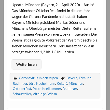
Update: München (Bayern, 21. April 2020) – Aus is!
Das Münchner Oktoberfest findet in diesem Jahr
wegen der Corona-Pandemie nicht statt, haben
Bayerns Ministerpräsident Markus Söder und
Münchens Oberbürgermeister Dieter Reiter auf einer
gemeinsamen Pressekonferenz bekanntgegeben. Die
Wiesn ist das größte Volksfest der Welt mit sechs bis
sieben Millionen Besuchern. Der Umsatz der Wiesn
beträgt zwischen 1,2 bis 1,3 Milliarden
Weiterlesen
Coronavirus in den Alpen
Bayern
,
Edmund
Radlinger
,
Jörg Kachelmann
,
Kekulé
,
München
,
Oktoberfest
,
Peter Inselkammer
,
Radlinger
,
Schausteller
,
Virologe
,
Wiesn