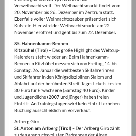
Vorweihnachtszeit. Der Weihnachtsmarkt findet vom
20. November bis 26. Dezember im Zentrum statt.
Ebenfalls voller Weihnachtszauber präsentiert sich
Kufstein. Hier wird der Weihnachtsmarkt am 22.
November eröffnet und geht bis zum 22. Dezember.
85. Hahnenkamm-Rennen
Kitzbühel (Tirol)
– Das große Highlight des Weltcup-
Kalenders steht wieder an: Beim Hahnenkamm-
Rennen in Kitzbühel messen sich von Freitag, 14. bis
Sonntag, 26. Januar die weltbesten Skifahrerinnen
und Skifahrer in den Königsdisziplinen Slalom und
Abfahrt auf der berühmten Streif. Tagestickets kosten
30 Euro für Erwachsene (Samstag 40 Euro). Kinder
und Jugendliche (2007 und jünger) haben freien
Eintritt. An Trainingstagen wird kein Eintritt erhoben.
Buchung ausschließlich im Vorverkauf.
Arlberg Giro
St. Anton am Arlberg (Tirol)
– Der Arlberg Giro zählt
zu den anspruchsvollsten Radrennen der Alpen.