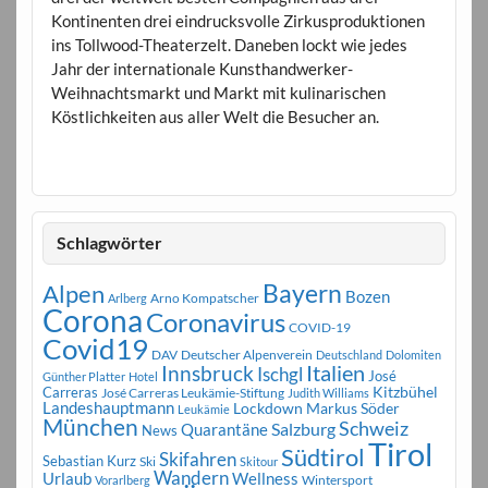
Kontinenten drei eindrucksvolle Zirkusproduktionen
ins Tollwood-Theaterzelt. Daneben lockt wie jedes
Jahr der internationale Kunsthandwerker-
Weihnachtsmarkt und Markt mit kulinarischen
Köstlichkeiten aus aller Welt die Besucher an.
Schlagwörter
Bayern
Alpen
Bozen
Arno Kompatscher
Arlberg
Corona
Coronavirus
COVID-19
Covid19
DAV
Deutscher Alpenverein
Deutschland
Dolomiten
Innsbruck
Italien
Ischgl
José
Günther Platter
Hotel
Carreras
Kitzbühel
José Carreras Leukämie-Stiftung
Judith Williams
Landeshauptmann
Markus Söder
Lockdown
Leukämie
München
Schweiz
Salzburg
Quarantäne
News
Tirol
Südtirol
Skifahren
Sebastian Kurz
Ski
Skitour
Wandern
Urlaub
Wellness
Wintersport
Vorarlberg