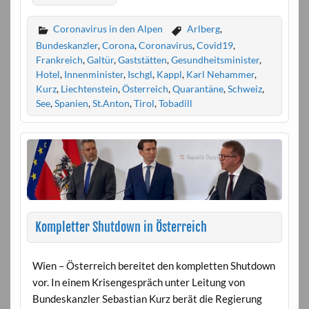
Coronavirus in den Alpen
Arlberg
,
Bundeskanzler
,
Corona
,
Coronavirus
,
Covid19
,
Frankreich
,
Galtür
,
Gaststätten
,
Gesundheitsminister
,
Hotel
,
Innenminister
,
Ischgl
,
Kappl
,
Karl Nehammer
,
Kurz
,
Liechtenstein
,
Österreich
,
Quarantäne
,
Schweiz
,
See
,
Spanien
,
St.Anton
,
Tirol
,
Tobadill
Kompletter Shutdown in Österreich
Wien – Österreich bereitet den kompletten Shutdown
vor. In einem Krisengespräch unter Leitung von
Bundeskanzler Sebastian Kurz berät die Regierung