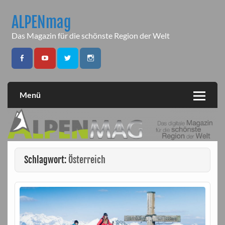
Skip
to
ALPENmag
content
Das Magazin für die schönste Region der Welt
Menü
Schlagwort:
Österreich