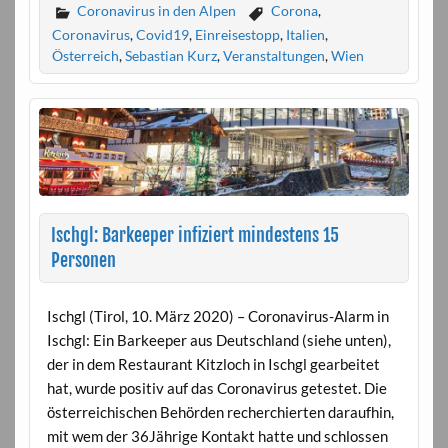
Coronavirus in den Alpen
Corona
,
Coronavirus
,
Covid19
,
Einreisestopp
,
Italien
,
Österreich
,
Sebastian Kurz
,
Veranstaltungen
,
Wien
Ischgl: Barkeeper infiziert mindestens 15
Personen
Ischgl (Tirol, 10. März 2020) – Coronavirus-Alarm in
Ischgl: Ein Barkeeper aus Deutschland (siehe unten),
der in dem Restaurant Kitzloch in Ischgl gearbeitet
hat, wurde positiv auf das Coronavirus getestet. Die
österreichischen Behörden recherchierten daraufhin,
mit wem der 36Jährige Kontakt hatte und schlossen