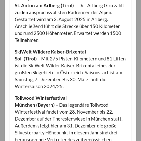
St. Anton am Arlberg (Tirol)
– Der Arlberg Giro zählt
zu den anspruchsvollsten Radrennen der Alpen.
Gestartet wird am 3. August 2025 in Arlberg.
Anschließend führt die Strecke über 150 Kilometer
und rund 2500 Höhenmeter. Erwartet werden 1500
Teilnehmer.
SkiWelt Wildere Kaiser-Brixental
Soll (Tirol)
– Mit 275 Pisten-Kilometern und 81 Liften
ist die SkiWelt Wilder Kaiser-Brixental eines der
größten Skigebiete in Österreich. Saisonstart ist am
Samstag, 7. Dezember. Bis 30. März läuft die
Wintersaison 2024/25.
Tollwood Winterfestival
München (Bayern)
– Das legendäre Tollwood
Winterfestival findet vom 28. November bis 22.
Dezember auf der Theresienwiese in München statt.
Außerdem steigt hier am 31. Dezember die große
Silvesterparty.Höhepunkt in diesem Jahr sind drei
herausragende Vertreter des zeitgenössischen