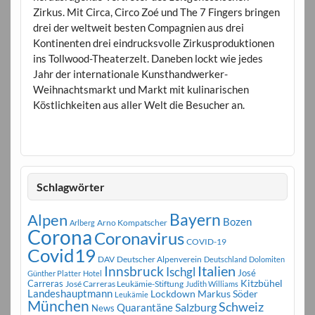
Zirkus. Mit Circa, Circo Zoé und The 7 Fingers bringen
drei der weltweit besten Compagnien aus drei
Kontinenten drei eindrucksvolle Zirkusproduktionen
ins Tollwood-Theaterzelt. Daneben lockt wie jedes
Jahr der internationale Kunsthandwerker-
Weihnachtsmarkt und Markt mit kulinarischen
Köstlichkeiten aus aller Welt die Besucher an.
Schlagwörter
Bayern
Alpen
Bozen
Arno Kompatscher
Arlberg
Corona
Coronavirus
COVID-19
Covid19
DAV
Deutscher Alpenverein
Deutschland
Dolomiten
Innsbruck
Italien
Ischgl
José
Günther Platter
Hotel
Carreras
Kitzbühel
José Carreras Leukämie-Stiftung
Judith Williams
Landeshauptmann
Markus Söder
Lockdown
Leukämie
München
Schweiz
Salzburg
Quarantäne
News