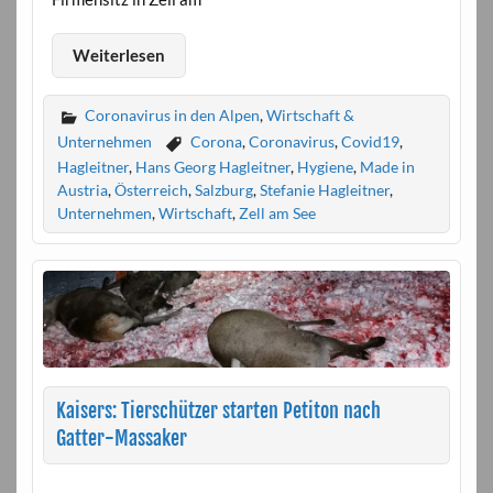
Weiterlesen
Coronavirus in den Alpen
,
Wirtschaft &
Unternehmen
Corona
,
Coronavirus
,
Covid19
,
Hagleitner
,
Hans Georg Hagleitner
,
Hygiene
,
Made in
Austria
,
Österreich
,
Salzburg
,
Stefanie Hagleitner
,
Unternehmen
,
Wirtschaft
,
Zell am See
Kaisers: Tierschützer starten Petiton nach
Gatter-Massaker