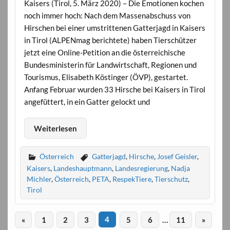
Kaisers (Tirol, 5. März 2020) – Die Emotionen kochen
noch immer hoch: Nach dem Massenabschuss von
Hirschen bei einer umstrittenen Gatterjagd in Kaisers
in Tirol (ALPENmag berichtete) haben Tierschützer
jetzt eine Online-Petition an die österreichische
Bundesministerin für Landwirtschaft, Regionen und
Tourismus, Elisabeth Köstinger (ÖVP), gestartet.
Anfang Februar wurden 33 Hirsche bei Kaisers in Tirol
angefüttert, in ein Gatter gelockt und
Weiterlesen
Österreich
Gatterjagd
,
Hirsche
,
Josef Geisler
,
Kaisers
,
Landeshauptmann
,
Landesregierung
,
Nadja
Michler
,
Österreich
,
PETA
,
RespekTiere
,
Tierschutz
,
Tirol
«
1
2
3
4
5
6
…
11
»