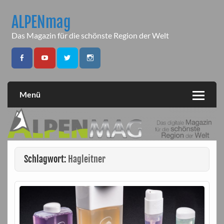
Skip
to
ALPENmag
content
Das Magazin für die schönste Region der Welt
Menü
Schlagwort:
Hagleitner