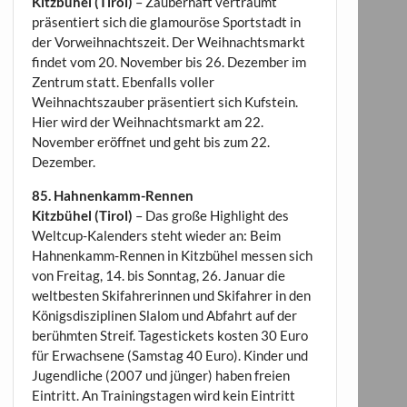
Kitzbühel (Tirol)
– Zauberhaft verträumt
präsentiert sich die glamouröse Sportstadt in
der Vorweihnachtszeit. Der Weihnachtsmarkt
findet vom 20. November bis 26. Dezember im
Zentrum statt. Ebenfalls voller
Weihnachtszauber präsentiert sich Kufstein.
Hier wird der Weihnachtsmarkt am 22.
November eröffnet und geht bis zum 22.
Dezember.
85. Hahnenkamm-Rennen
Kitzbühel (Tirol)
– Das große Highlight des
Weltcup-Kalenders steht wieder an: Beim
Hahnenkamm-Rennen in Kitzbühel messen sich
von Freitag, 14. bis Sonntag, 26. Januar die
weltbesten Skifahrerinnen und Skifahrer in den
Königsdisziplinen Slalom und Abfahrt auf der
berühmten Streif. Tagestickets kosten 30 Euro
für Erwachsene (Samstag 40 Euro). Kinder und
Jugendliche (2007 und jünger) haben freien
Eintritt. An Trainingstagen wird kein Eintritt