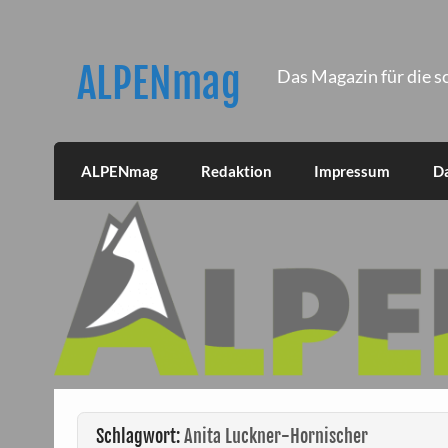
Skip
to
content
ALPENmag
Das Magazin für die s
ALPENmag
Redaktion
Impressum
D
Schlagwort:
Anita Luckner-Hornischer