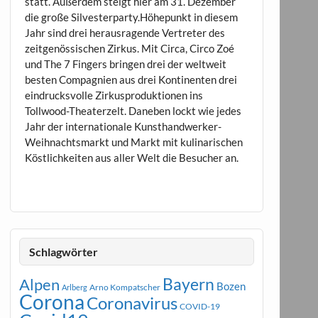
statt. Außerdem steigt hier am 31. Dezember
die große Silvesterparty.Höhepunkt in diesem
Jahr sind drei herausragende Vertreter des
zeitgenössischen Zirkus. Mit Circa, Circo Zoé
und The 7 Fingers bringen drei der weltweit
besten Compagnien aus drei Kontinenten drei
eindrucksvolle Zirkusproduktionen ins
Tollwood-Theaterzelt. Daneben lockt wie jedes
Jahr der internationale Kunsthandwerker-
Weihnachtsmarkt und Markt mit kulinarischen
Köstlichkeiten aus aller Welt die Besucher an.
Schlagwörter
Bayern
Alpen
Bozen
Arno Kompatscher
Arlberg
Corona
Coronavirus
COVID-19