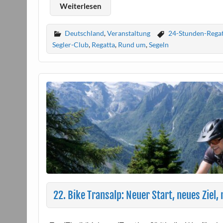
Weiterlesen
Deutschland
,
Veranstaltung
24-Stunden-Regat
Segler-Club
,
Regatta
,
Rund um
,
Segeln
22. Bike Transalp: Neuer Start, neues Ziel,