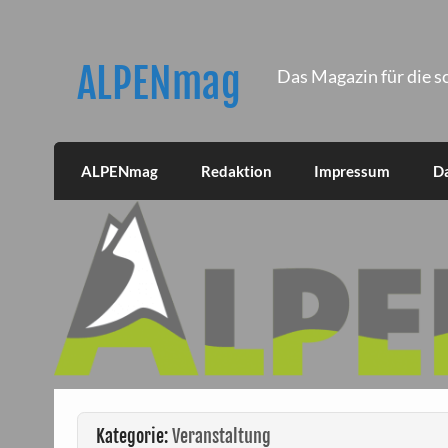
Skip
to
content
ALPENmag
Das Magazin für die s
ALPENmag
Redaktion
Impressum
D
Kategorie:
Veranstaltung