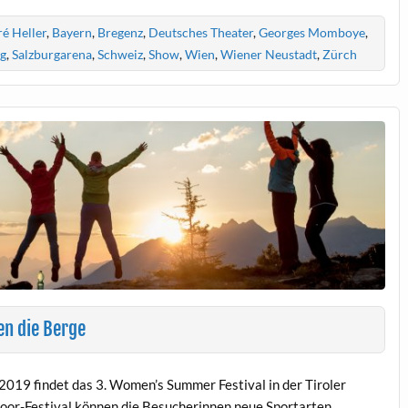
é Heller
,
Bayern
,
Bregenz
,
Deutsches Theater
,
Georges Momboye
,
rg
,
Salzburgarena
,
Schweiz
,
Show
,
Wien
,
Wiener Neustadt
,
Zürch
n die Berge
i 2019 findet das 3. Women’s Summer Festival in der Tiroler
tdoor-Festival können die Besucherinnen neue Sportarten