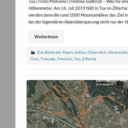
Tux (Tirol)/Molveno (Trentino-Südtirol) – Was für e
Höhenmeter. Am 14. Juli 2019 fällt in Tux im Zillertal
werden dann die rund 1000 Mountainbiker das Ziel in 
bei der legendären Alpenüberquerung nicht nur der S
Weiterlesen
Das Beste der Alpen
,
Italien
,
Österreich
,
Veranstalt
Tirol
,
Transalp
,
Trentino
,
Tux
,
Zillertal