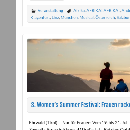
Veranstaltung
Afrika
,
AFRIKA! AFRIKA!
,
Andr
Klagenfurt
,
Linz
,
München
,
Musical
,
Österreich
,
Salzbu
3. Women’s Summer Festival: Frauen rocke
Ehrwald (Tirol) – Nur für Frauen: Vom 19. bis 21. Jul
Zugspitz Arena in Ehrwald (Tirol) statt. Bei dem Ou