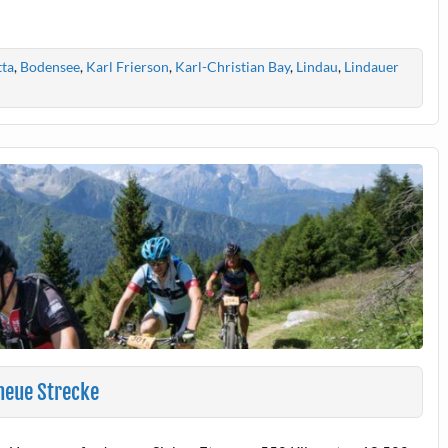
ta
,
Bodensee
,
Karl Frierson
,
Karl-Christian Bay
,
Lindau
,
Lindauer
 neue Strecke