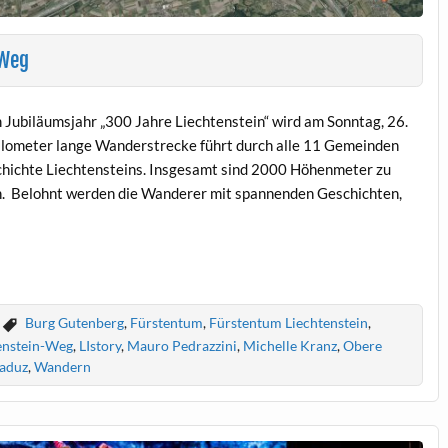
-Weg
m Jubiläumsjahr „300 Jahre Liechtenstein“ wird am Sonntag, 26.
ilometer lange Wanderstrecke führt durch alle 11 Gemeinden
schichte Liechtensteins. Insgesamt sind 2000 Höhenmeter zu
n. Belohnt werden die Wanderer mit spannenden Geschichten,
Burg Gutenberg
,
Fürstentum
,
Fürstentum Liechtenstein
,
enstein-Weg
,
LIstory
,
Mauro Pedrazzini
,
Michelle Kranz
,
Obere
aduz
,
Wandern