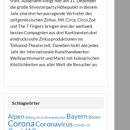
statt. Außerdem steigt hier am 31. Dezember
die große Silvesterparty.Höhepunkt in diesem
Jahr sind drei herausragende Vertreter des
zeitgenössischen Zirkus. Mit Circa, Circo Zoé
und The 7 Fingers bringen drei der weltweit
besten Compagnien aus drei Kontinenten drei
eindrucksvolle Zirkusproduktionen ins
Tollwood-Theaterzelt. Daneben lockt wie jedes
Jahr der internationale Kunsthandwerker-
Weihnachtsmarkt und Markt mit kulinarischen
Köstlichkeiten aus aller Welt die Besucher an.
Schlagwörter
Bayern
Alpen
Bozen
Arno Kompatscher
Arlberg
Corona
Coronavirus
COVID-19