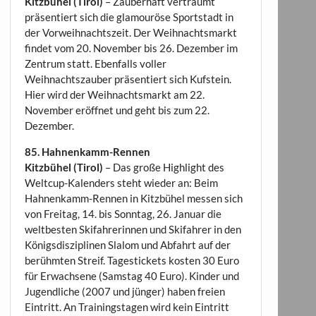
Kitzbühel (Tirol)
– Zauberhaft verträumt
präsentiert sich die glamouröse Sportstadt in
der Vorweihnachtszeit. Der Weihnachtsmarkt
findet vom 20. November bis 26. Dezember im
Zentrum statt. Ebenfalls voller
Weihnachtszauber präsentiert sich Kufstein.
Hier wird der Weihnachtsmarkt am 22.
November eröffnet und geht bis zum 22.
Dezember.
85. Hahnenkamm-Rennen
Kitzbühel (Tirol)
– Das große Highlight des
Weltcup-Kalenders steht wieder an: Beim
Hahnenkamm-Rennen in Kitzbühel messen sich
von Freitag, 14. bis Sonntag, 26. Januar die
weltbesten Skifahrerinnen und Skifahrer in den
Königsdisziplinen Slalom und Abfahrt auf der
berühmten Streif. Tagestickets kosten 30 Euro
für Erwachsene (Samstag 40 Euro). Kinder und
Jugendliche (2007 und jünger) haben freien
Eintritt. An Trainingstagen wird kein Eintritt