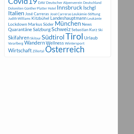
Covid19
DAV
Deutscher Alpenverein
Deutschland
Innsbruck
Ischgl
Dolomiten
Günther Platter
Hotel
Italien
José Carreras
José Carreras Leukämie-Stiftung
Landeshauptmann
Kitzbühel
Judith Williams
Leukämie
München
Markus Söder
Lockdown
News
Schweiz
Salzburg
Quarantäne
Sebastian Kurz
Ski
Tirol
Südtirol
Skifahren
Urlaub
Skitour
Wandern
Wellness
Wintersport
Vorarlberg
Österreich
Wirtschaft
Zillertal