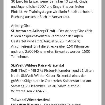
30 Euro für Erwachsene (Samstag 40 Euro). Kinder
und Jugendliche (2007 und jünger) haben freien
Eintritt. An Trainingstagen wird kein Eintritt erhoben.
Buchung ausschließlich im Vorverkauf.
Arlberg Giro
St. Anton am Arlberg (Tirol)
– Der Arlberg Giro zählt
zu den anspruchsvollsten Radrennen der Alpen.
Gestartet wird am 3. August 2025 in Arlberg.
Anschließend führt die Strecke über 150 Kilometer
und rund 2500 Höhenmeter. Erwartet werden 1500
Teilnehmer.
SkiWelt Wildere Kaiser-Brixental
Soll (Tirol)
– Mit 275 Pisten-Kilometern und 81 Liften
ist die SkiWelt Wilder Kaiser-Brixental eines der
größten Skigebiete in Österreich. Saisonstart ist am
Samstag, 7. Dezember. Bis 30. März läuft die
Wintersaison 2024/25.
Tollwood Winterfestival
München (Bayern)
– Das legendäre Tollwood