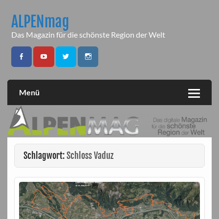
Skip
to
ALPENmag
content
Das Magazin für die schönste Region der Welt
Menü
Schlagwort:
Schloss Vaduz