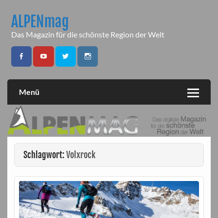
Skip
to
ALPENmag
content
Das Magazin für die schönste Region der Welt
Menü
Schlagwort:
Volxrock