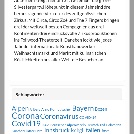
Außerdem steigt hier am 31. Dezember die große
Silvesterparty.Höhepunkt in diesem Jahr sind drei
herausragende Vertreter des zeitgenössischen
Zirkus. Mit Circa, Circo Zoé und The 7 Fingers bringen
drei der weltweit besten Compagnien aus drei
Kontinenten drei eindrucksvolle Zirkusproduktionen
ins Tollwood-Theaterzelt. Daneben lockt wie jedes
Jahr der internationale Kunsthandwerker-
Weihnachtsmarkt und Markt mit kulinarischen
Köstlichkeiten aus aller Welt die Besucher an.
Schlagwörter
Bayern
Alpen
Bozen
Arno Kompatscher
Arlberg
Corona
Coronavirus
COVID-19
Covid19
DAV
Deutscher Alpenverein
Deutschland
Dolomiten
Innsbruck
Italien
Ischgl
José
Günther Platter
Hotel