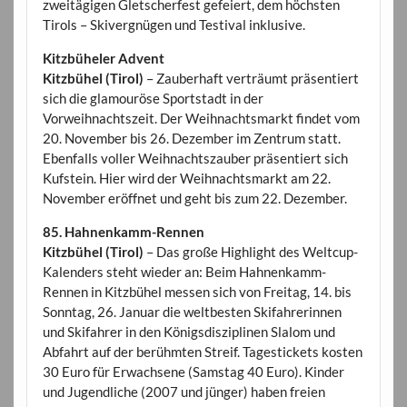
zweitägigen Gletscherfest gefeiert, dem höchsten
Tirols – Skivergnügen und Testival inklusive.
Kitzbüheler Advent
Kitzbühel (Tirol)
– Zauberhaft verträumt präsentiert
sich die glamouröse Sportstadt in der
Vorweihnachtszeit. Der Weihnachtsmarkt findet vom
20. November bis 26. Dezember im Zentrum statt.
Ebenfalls voller Weihnachtszauber präsentiert sich
Kufstein. Hier wird der Weihnachtsmarkt am 22.
November eröffnet und geht bis zum 22. Dezember.
85. Hahnenkamm-Rennen
Kitzbühel (Tirol)
– Das große Highlight des Weltcup-
Kalenders steht wieder an: Beim Hahnenkamm-
Rennen in Kitzbühel messen sich von Freitag, 14. bis
Sonntag, 26. Januar die weltbesten Skifahrerinnen
und Skifahrer in den Königsdisziplinen Slalom und
Abfahrt auf der berühmten Streif. Tagestickets kosten
30 Euro für Erwachsene (Samstag 40 Euro). Kinder
und Jugendliche (2007 und jünger) haben freien