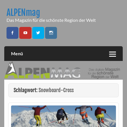
Skip
to
ALPENmag
content
Das Magazin für die schönste Region der Welt
Menü
Schlagwort:
Snowboard-Cross