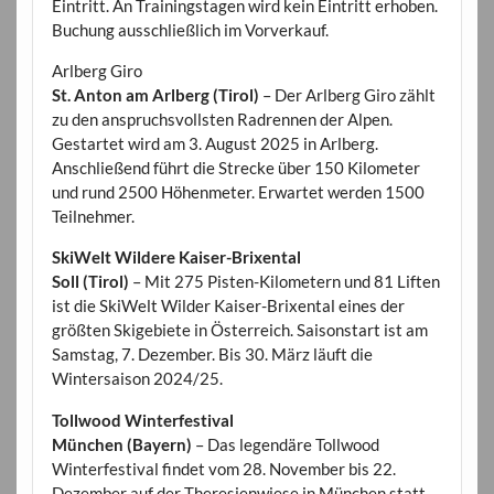
Eintritt. An Trainingstagen wird kein Eintritt erhoben.
Buchung ausschließlich im Vorverkauf.
Arlberg Giro
St. Anton am Arlberg (Tirol)
– Der Arlberg Giro zählt
zu den anspruchsvollsten Radrennen der Alpen.
Gestartet wird am 3. August 2025 in Arlberg.
Anschließend führt die Strecke über 150 Kilometer
und rund 2500 Höhenmeter. Erwartet werden 1500
Teilnehmer.
SkiWelt Wildere Kaiser-Brixental
Soll (Tirol)
– Mit 275 Pisten-Kilometern und 81 Liften
ist die SkiWelt Wilder Kaiser-Brixental eines der
größten Skigebiete in Österreich. Saisonstart ist am
Samstag, 7. Dezember. Bis 30. März läuft die
Wintersaison 2024/25.
Tollwood Winterfestival
München (Bayern)
– Das legendäre Tollwood
Winterfestival findet vom 28. November bis 22.
Dezember auf der Theresienwiese in München statt.