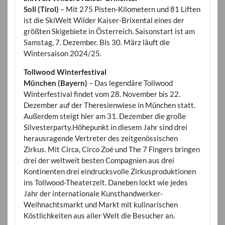
Soll (Tirol)
– Mit 275 Pisten-Kilometern und 81 Liften
ist die SkiWelt Wilder Kaiser-Brixental eines der
größten Skigebiete in Österreich. Saisonstart ist am
Samstag, 7. Dezember. Bis 30. März läuft die
Wintersaison 2024/25.
Tollwood Winterfestival
München (Bayern)
– Das legendäre Tollwood
Winterfestival findet vom 28. November bis 22.
Dezember auf der Theresienwiese in München statt.
Außerdem steigt hier am 31. Dezember die große
Silvesterparty.Höhepunkt in diesem Jahr sind drei
herausragende Vertreter des zeitgenössischen
Zirkus. Mit Circa, Circo Zoé und The 7 Fingers bringen
drei der weltweit besten Compagnien aus drei
Kontinenten drei eindrucksvolle Zirkusproduktionen
ins Tollwood-Theaterzelt. Daneben lockt wie jedes
Jahr der internationale Kunsthandwerker-
Weihnachtsmarkt und Markt mit kulinarischen
Köstlichkeiten aus aller Welt die Besucher an.