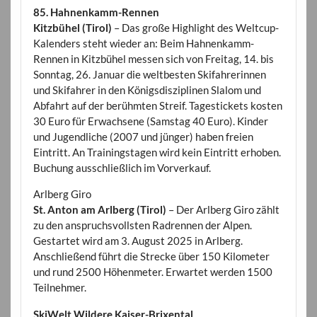
85. Hahnenkamm-Rennen
Kitzbühel (Tirol)
– Das große Highlight des Weltcup-
Kalenders steht wieder an: Beim Hahnenkamm-
Rennen in Kitzbühel messen sich von Freitag, 14. bis
Sonntag, 26. Januar die weltbesten Skifahrerinnen
und Skifahrer in den Königsdisziplinen Slalom und
Abfahrt auf der berühmten Streif. Tagestickets kosten
30 Euro für Erwachsene (Samstag 40 Euro). Kinder
und Jugendliche (2007 und jünger) haben freien
Eintritt. An Trainingstagen wird kein Eintritt erhoben.
Buchung ausschließlich im Vorverkauf.
Arlberg Giro
St. Anton am Arlberg (Tirol)
– Der Arlberg Giro zählt
zu den anspruchsvollsten Radrennen der Alpen.
Gestartet wird am 3. August 2025 in Arlberg.
Anschließend führt die Strecke über 150 Kilometer
und rund 2500 Höhenmeter. Erwartet werden 1500
Teilnehmer.
SkiWelt Wildere Kaiser-Brixental