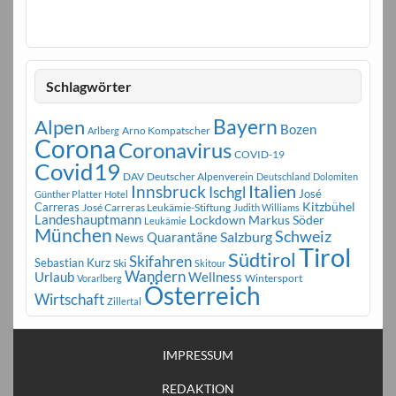
Schlagwörter
Bayern
Alpen
Bozen
Arno Kompatscher
Arlberg
Corona
Coronavirus
COVID-19
Covid19
DAV
Deutscher Alpenverein
Deutschland
Dolomiten
Innsbruck
Italien
Ischgl
José
Günther Platter
Hotel
Carreras
Kitzbühel
José Carreras Leukämie-Stiftung
Judith Williams
Landeshauptmann
Markus Söder
Lockdown
Leukämie
München
Schweiz
Salzburg
Quarantäne
News
Tirol
Südtirol
Skifahren
Sebastian Kurz
Ski
Skitour
Wandern
Urlaub
Wellness
Wintersport
Vorarlberg
Österreich
Wirtschaft
Zillertal
IMPRESSUM
REDAKTION