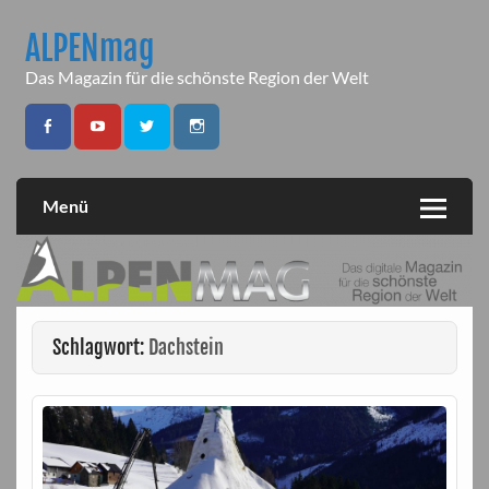
Skip
to
ALPENmag
content
Das Magazin für die schönste Region der Welt
Menü
Schlagwort:
Dachstein