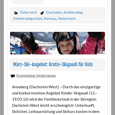
Österreich
Dachstein
,
Klettersteig
,
Klettersteigschein
,
Ramsau
,
Steiermark
März-Ski-Angebot: Gratis-Skigaudi für Kids
Kommentar hinterlassen
Annaberg (Dachstein West) – Durch das einzigartige
und konkurrenzlose Angebot Kinder-Skigaudi (12.–
19.03.16) wird der Familienurlaub in der Skiregion
Dachstein West leicht erschwinglich: Unterkunft,
Skiticket, Leihausrüstung und Skikurs kosten in dem