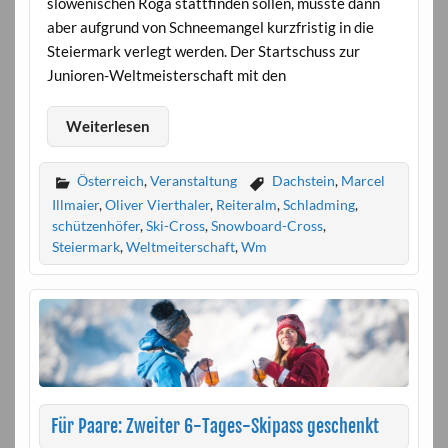
slowenischen Roga stattfinden sollen, musste dann
aber aufgrund von Schneemangel kurzfristig in die
Steiermark verlegt werden. Der Startschuss zur
Junioren-Weltmeisterschaft mit den
Weiterlesen
Österreich
,
Veranstaltung
Dachstein
,
Marcel
Illmaier
,
Oliver Vierthaler
,
Reiteralm
,
Schladming
,
schützenhöfer
,
Ski-Cross
,
Snowboard-Cross
,
Steiermark
,
Weltmeiterschaft
,
Wm
Für Paare: Zweiter 6-Tages-Skipass geschenkt