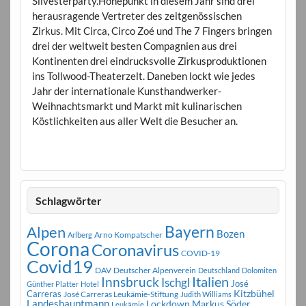
Silvesterparty.Höhepunkt in diesem Jahr sind drei
herausragende Vertreter des zeitgenössischen
Zirkus. Mit Circa, Circo Zoé und The 7 Fingers bringen
drei der weltweit besten Compagnien aus drei
Kontinenten drei eindrucksvolle Zirkusproduktionen
ins Tollwood-Theaterzelt. Daneben lockt wie jedes
Jahr der internationale Kunsthandwerker-
Weihnachtsmarkt und Markt mit kulinarischen
Köstlichkeiten aus aller Welt die Besucher an.
Schlagwörter
Bayern
Alpen
Bozen
Arno Kompatscher
Arlberg
Corona
Coronavirus
COVID-19
Covid19
DAV
Deutscher Alpenverein
Deutschland
Dolomiten
Innsbruck
Italien
Ischgl
José
Günther Platter
Hotel
Carreras
Kitzbühel
José Carreras Leukämie-Stiftung
Judith Williams
Landeshauptmann
Markus Söder
Lockdown
Leukämie