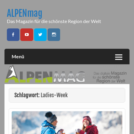
Skip
to
ALPENmag
content
Das Magazin für die schönste Region der Welt
Menü
Schlagwort:
Ladies-Week