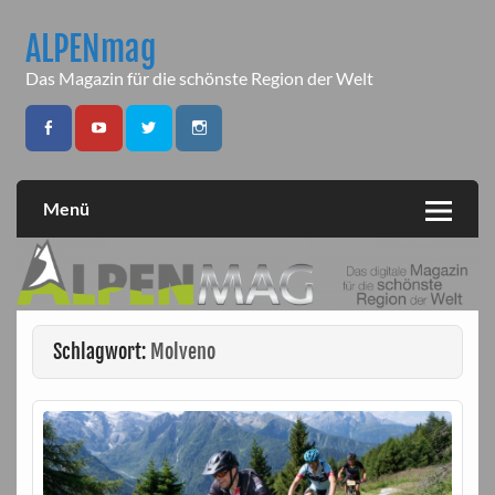
Skip
to
ALPENmag
content
Das Magazin für die schönste Region der Welt
Menü
Schlagwort:
Molveno