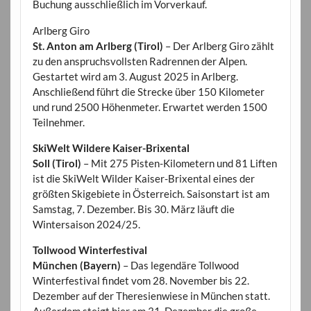
Buchung ausschließlich im Vorverkauf.
Arlberg Giro
St. Anton am Arlberg (Tirol)
– Der Arlberg Giro zählt
zu den anspruchsvollsten Radrennen der Alpen.
Gestartet wird am 3. August 2025 in Arlberg.
Anschließend führt die Strecke über 150 Kilometer
und rund 2500 Höhenmeter. Erwartet werden 1500
Teilnehmer.
SkiWelt Wildere Kaiser-Brixental
Soll (Tirol)
– Mit 275 Pisten-Kilometern und 81 Liften
ist die SkiWelt Wilder Kaiser-Brixental eines der
größten Skigebiete in Österreich. Saisonstart ist am
Samstag, 7. Dezember. Bis 30. März läuft die
Wintersaison 2024/25.
Tollwood Winterfestival
München (Bayern)
– Das legendäre Tollwood
Winterfestival findet vom 28. November bis 22.
Dezember auf der Theresienwiese in München statt.
Außerdem steigt hier am 31. Dezember die große