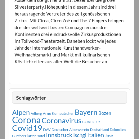
Silvesterparty.Höhepunkt in diesem Jahr sind drei
herausragende Vertreter des zeitgenössischen
Zirkus. Mit Circa, Circo Zoé und The 7 Fingers bringen
drei der weltweit besten Compagnien aus drei
Kontinenten drei eindrucksvolle Zirkusproduktionen
ins Tollwood-Theaterzelt. Daneben lockt wie jedes
Jahr der internationale Kunsthandwerker-
Weihnachtsmarkt und Markt mit kulinarischen
Köstlichkeiten aus aller Welt die Besucher an.
Schlagwörter
Bayern
Alpen
Bozen
Arno Kompatscher
Arlberg
Corona
Coronavirus
COVID-19
Covid19
DAV
Deutscher Alpenverein
Deutschland
Dolomiten
Innsbruck
Italien
Ischgl
José
Günther Platter
Hotel