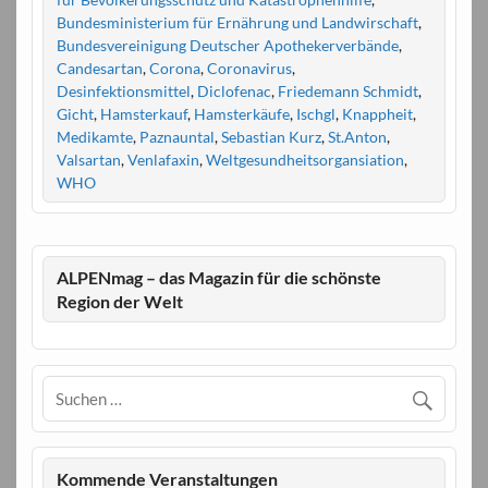
Bundesministerium für Ernährung und Landwirschaft
,
Bundesvereinigung Deutscher Apothekerverbände
,
Candesartan
,
Corona
,
Coronavirus
,
Desinfektionsmittel
,
Diclofenac
,
Friedemann Schmidt
,
Gicht
,
Hamsterkauf
,
Hamsterkäufe
,
Ischgl
,
Knappheit
,
Medikamte
,
Paznauntal
,
Sebastian Kurz
,
St.Anton
,
Valsartan
,
Venlafaxin
,
Weltgesundheitsorgansiation
,
WHO
ALPENmag – das Magazin für die schönste
Region der Welt
Kommende Veranstaltungen