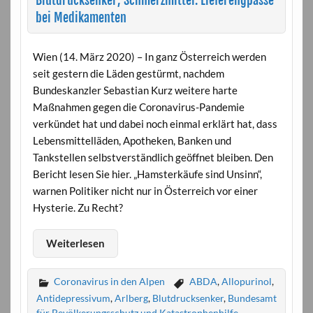
Blutdrucksenker, Schmerzmittel: Lieferengpässe
bei Medikamenten
Wien (14. März 2020) – In ganz Österreich werden
seit gestern die Läden gestürmt, nachdem
Bundeskanzler Sebastian Kurz weitere harte
Maßnahmen gegen die Coronavirus-Pandemie
verkündet hat und dabei noch einmal erklärt hat, dass
Lebensmittelläden, Apotheken, Banken und
Tankstellen selbstverständlich geöffnet bleiben. Den
Bericht lesen Sie hier. „Hamsterkäufe sind Unsinn“,
warnen Politiker nicht nur in Österreich vor einer
Hysterie. Zu Recht?
Weiterlesen
Coronavirus in den Alpen
ABDA
,
Allopurinol
,
Antidepressivum
,
Arlberg
,
Blutdrucksenker
,
Bundesamt
für Bevölkerungsschutz und Katastrophenhilfe
,