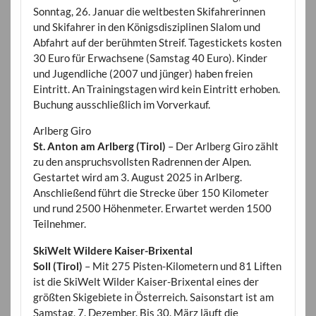
Sonntag, 26. Januar die weltbesten Skifahrerinnen
und Skifahrer in den Königsdisziplinen Slalom und
Abfahrt auf der berühmten Streif. Tagestickets kosten
30 Euro für Erwachsene (Samstag 40 Euro). Kinder
und Jugendliche (2007 und jünger) haben freien
Eintritt. An Trainingstagen wird kein Eintritt erhoben.
Buchung ausschließlich im Vorverkauf.
Arlberg Giro
St. Anton am Arlberg (Tirol)
– Der Arlberg Giro zählt
zu den anspruchsvollsten Radrennen der Alpen.
Gestartet wird am 3. August 2025 in Arlberg.
Anschließend führt die Strecke über 150 Kilometer
und rund 2500 Höhenmeter. Erwartet werden 1500
Teilnehmer.
SkiWelt Wildere Kaiser-Brixental
Soll (Tirol)
– Mit 275 Pisten-Kilometern und 81 Liften
ist die SkiWelt Wilder Kaiser-Brixental eines der
größten Skigebiete in Österreich. Saisonstart ist am
Samstag, 7. Dezember. Bis 30. März läuft die