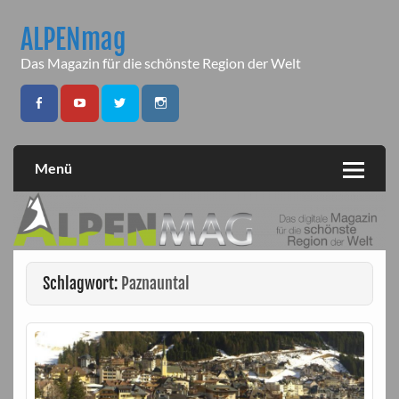
Skip
to
ALPENmag
content
Das Magazin für die schönste Region der Welt
Menü
Schlagwort:
Paznauntal