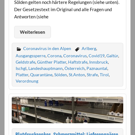
Sölden gelten noch härtere Regelungen (siehe unten).
Der Gesetzestext im Original und alle Fragen und
Antworten (siehe
Weiterlesen
Coronavirus in den Alpen
Arlberg
,
Ausgangssperre
,
Corona
,
Coronavirus
,
Covid19
,
Galtür
,
Geldstrafe
,
Günther Platter
,
Haftstrafe
,
Innsbruck
,
Ischgl
,
Landeshauptmann
,
Österreich
,
Paznauntal
,
Platter
,
Quarantäne
,
Sölden
,
St.Anton
,
Strafe
,
Tirol
,
Verordnung