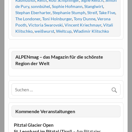
Rasmushof
,
Reith
,
Rosi Schipflinger
,
Signe Reisch
,
Simon
de Pury
,
sonnbühel
,
Sophie Hofmann
,
Stanglwirt
,
Stephan Eberharter
,
Stephanie Stumph
,
Streif
,
Take Five
,
The Londoner
,
Toni Holnburger
,
Tony Dunne
,
Verona
Pooth
,
Victoria Swarovski
,
Vincent Kriechmayr
,
Vitali
Klitschko
,
weißwurst
,
Weltcup
,
Wladimir Klitschko
ALPENmag – das Magazin für die schönste
Region der Welt
Kommende Veranstaltungen
Pitztal Glacier Open
St. Leonhard im Pitztal (Tirol)
– Am Pitztaler