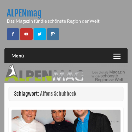
Skip
to
ALPENmag
content
Das Magazin für die schönste Region der Welt
Menü
Schlagwort:
Alfons Schuhbeck