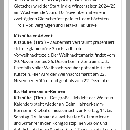
Gletscher wird der Start in die Wintersaison 2024/25
am Wochenende 9. und 10. November mit einem
zweitägigen Gletscherfest gefeiert, dem höchsten
Tirols – Skivergnügen und Testival inklusive.
Kitzbüheler Advent
Kitzbühel (Tirol)
– Zauberhaft verträumt präsentiert
sich die glamouröse Sportstadt in der
Vorweihnachtszeit. Der Weihnachtsmarkt findet vom
20. November bis 26. Dezember im Zentrum statt.
Ebenfalls voller Weihnachtszauber präsentiert sich
Kufstein. Hier wird der Weihnachtsmarkt am 22.
November eröffnet und geht bis zum 22. Dezember.
85. Hahnenkamm-Rennen
Kitzbühel (Tirol)
– Das große Highlight des Weltcup-
Kalenders steht wieder an: Beim Hahnenkamm-
Rennen in Kitzbühel messen sich von Freitag, 14. bis
Sonntag, 26. Januar die weltbesten Skifahrerinnen
und Skifahrer in den Königsdisziplinen Slalom und
Abfahrt auf der berühmten Streif. Tagestickets kosten