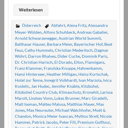
Weiterlesen
Österreich
Abfahrt
,
Alena Fritz
,
Alessandra
Meyer-Wölden
,
Alfons Schuhbeck
,
Andreas Gabalier
,
Arnold Schwarzenegger
,
Austrian World Summit
,
Balthasar Hauser
,
Barbara Meier
,
Bayerischer Hof
,
Beat
Feuz
,
Cathy Hummels
,
Christian Mederitsch
,
Dagmar
Wöhrl
,
Darron Rhalves
,
Dider Cuche
,
Dominik Paris
,
Dr. Christian Harisch
,
El Dorado
,
Elton
,
Flannigans
,
Franz Klammer
,
Franziska Knuppe
,
Hahnenkamm
,
Hansi Hinterseer
,
Heather Milligan
,
Heinz Kortschak
,
Hotel zur Tenne
,
Innegrit Volkhardt
,
Ivan Marzola
,
Ivica
Kostelic
,
Jan Hudec
,
Jennifer Knäble
,
Kitzbühel
,
Kitzbühel Country Club
,
Klimaschutz
,
Kronehit
,
Larissa
Marolt
,
Lindsey Vonn
,
Lukas Brunner
,
Marc Giradelli
,
Matt Iseman
,
Matteo Malusa
,
Matthias Mayer
,
Max
Jones
,
Max Neureuter
,
Michael Walchhofer
,
Moët &
Chandon
,
Monica Meier-Ivancan
,
Mythos Streif
,
Nicole
Hammer
,
Patrick Jacobs
,
Peter Fill
,
Premium Golftour
,