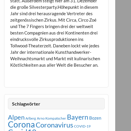
statt. Außerdem steigt hier am 31. Dezember
die große Silvesterparty.Höhepunkt in diesem
Jahr sind drei herausragende Vertreter des
zeitgenössischen Zirkus. Mit Circa, Circo Zoé
und The 7 Fingers bringen drei der weltweit
besten Compagnien aus drei Kontinenten drei
eindrucksvolle Zirkusproduktionen ins
Tollwood-Theaterzelt. Daneben lockt wie jedes
Jahr der internationale Kunsthandwerker-
Weihnachtsmarkt und Markt mit kulinarischen
Köstlichkeiten aus aller Welt die Besucher an.
Schlagwörter
Bayern
Alpen
Bozen
Arno Kompatscher
Arlberg
Corona
Coronavirus
COVID-19