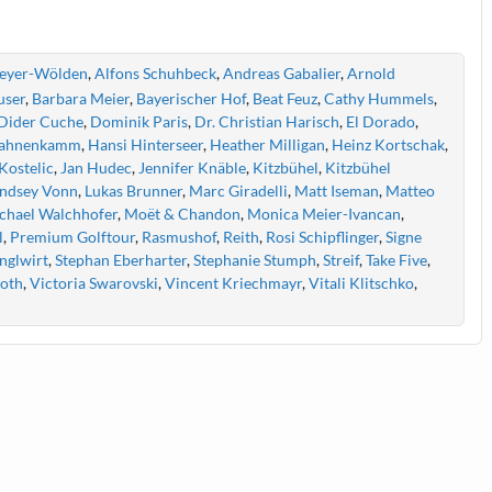
Meyer-Wölden
,
Alfons Schuhbeck
,
Andreas Gabalier
,
Arnold
user
,
Barbara Meier
,
Bayerischer Hof
,
Beat Feuz
,
Cathy Hummels
,
Dider Cuche
,
Dominik Paris
,
Dr. Christian Harisch
,
El Dorado
,
ahnenkamm
,
Hansi Hinterseer
,
Heather Milligan
,
Heinz Kortschak
,
 Kostelic
,
Jan Hudec
,
Jennifer Knäble
,
Kitzbühel
,
Kitzbühel
indsey Vonn
,
Lukas Brunner
,
Marc Giradelli
,
Matt Iseman
,
Matteo
chael Walchhofer
,
Moët & Chandon
,
Monica Meier-Ivancan
,
l
,
Premium Golftour
,
Rasmushof
,
Reith
,
Rosi Schipflinger
,
Signe
nglwirt
,
Stephan Eberharter
,
Stephanie Stumph
,
Streif
,
Take Five
,
oth
,
Victoria Swarovski
,
Vincent Kriechmayr
,
Vitali Klitschko
,