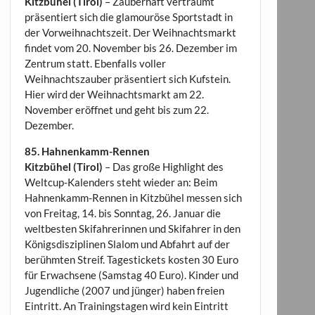
Kitzbühel (Tirol)
– Zauberhaft verträumt
präsentiert sich die glamouröse Sportstadt in
der Vorweihnachtszeit. Der Weihnachtsmarkt
findet vom 20. November bis 26. Dezember im
Zentrum statt. Ebenfalls voller
Weihnachtszauber präsentiert sich Kufstein.
Hier wird der Weihnachtsmarkt am 22.
November eröffnet und geht bis zum 22.
Dezember.
85. Hahnenkamm-Rennen
Kitzbühel (Tirol)
– Das große Highlight des
Weltcup-Kalenders steht wieder an: Beim
Hahnenkamm-Rennen in Kitzbühel messen sich
von Freitag, 14. bis Sonntag, 26. Januar die
weltbesten Skifahrerinnen und Skifahrer in den
Königsdisziplinen Slalom und Abfahrt auf der
berühmten Streif. Tagestickets kosten 30 Euro
für Erwachsene (Samstag 40 Euro). Kinder und
Jugendliche (2007 und jünger) haben freien
Eintritt. An Trainingstagen wird kein Eintritt