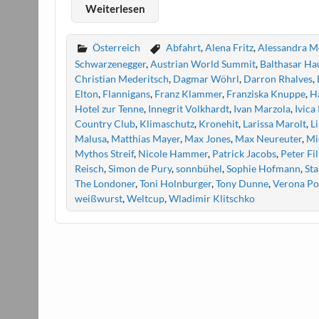
Weiterlesen
Österreich
Abfahrt
,
Alena Fritz
,
Alessandra 
Schwarzenegger
,
Austrian World Summit
,
Balthasar Ha
Christian Mederitsch
,
Dagmar Wöhrl
,
Darron Rhalves
,
Elton
,
Flannigans
,
Franz Klammer
,
Franziska Knuppe
,
H
Hotel zur Tenne
,
Innegrit Volkhardt
,
Ivan Marzola
,
Ivica
Country Club
,
Klimaschutz
,
Kronehit
,
Larissa Marolt
,
L
Malusa
,
Matthias Mayer
,
Max Jones
,
Max Neureuter
,
Mi
Mythos Streif
,
Nicole Hammer
,
Patrick Jacobs
,
Peter Fil
Reisch
,
Simon de Pury
,
sonnbühel
,
Sophie Hofmann
,
Sta
The Londoner
,
Toni Holnburger
,
Tony Dunne
,
Verona Po
weißwurst
,
Weltcup
,
Wladimir Klitschko