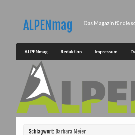
Skip
to
content
ALPENmag
Das Magazin für die s
ALPENmag
Redaktion
Impressum
D
Schlagwort:
Barbara Meier