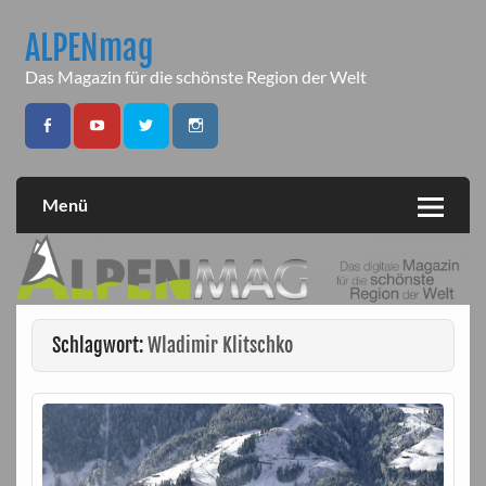
Skip
to
ALPENmag
content
Das Magazin für die schönste Region der Welt
Menü
Schlagwort:
Wladimir Klitschko