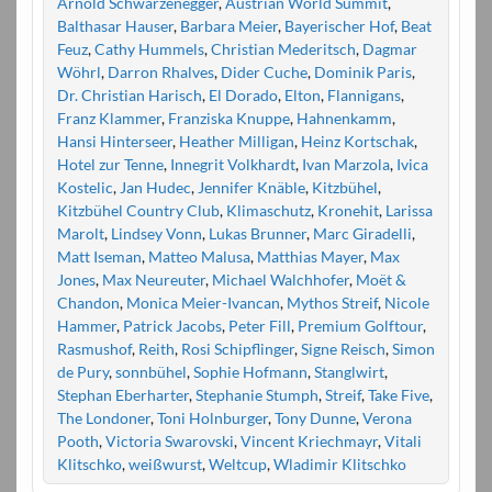
Arnold Schwarzenegger
,
Austrian World Summit
,
Balthasar Hauser
,
Barbara Meier
,
Bayerischer Hof
,
Beat
Feuz
,
Cathy Hummels
,
Christian Mederitsch
,
Dagmar
Wöhrl
,
Darron Rhalves
,
Dider Cuche
,
Dominik Paris
,
Dr. Christian Harisch
,
El Dorado
,
Elton
,
Flannigans
,
Franz Klammer
,
Franziska Knuppe
,
Hahnenkamm
,
Hansi Hinterseer
,
Heather Milligan
,
Heinz Kortschak
,
Hotel zur Tenne
,
Innegrit Volkhardt
,
Ivan Marzola
,
Ivica
Kostelic
,
Jan Hudec
,
Jennifer Knäble
,
Kitzbühel
,
Kitzbühel Country Club
,
Klimaschutz
,
Kronehit
,
Larissa
Marolt
,
Lindsey Vonn
,
Lukas Brunner
,
Marc Giradelli
,
Matt Iseman
,
Matteo Malusa
,
Matthias Mayer
,
Max
Jones
,
Max Neureuter
,
Michael Walchhofer
,
Moët &
Chandon
,
Monica Meier-Ivancan
,
Mythos Streif
,
Nicole
Hammer
,
Patrick Jacobs
,
Peter Fill
,
Premium Golftour
,
Rasmushof
,
Reith
,
Rosi Schipflinger
,
Signe Reisch
,
Simon
de Pury
,
sonnbühel
,
Sophie Hofmann
,
Stanglwirt
,
Stephan Eberharter
,
Stephanie Stumph
,
Streif
,
Take Five
,
The Londoner
,
Toni Holnburger
,
Tony Dunne
,
Verona
Pooth
,
Victoria Swarovski
,
Vincent Kriechmayr
,
Vitali
Klitschko
,
weißwurst
,
Weltcup
,
Wladimir Klitschko