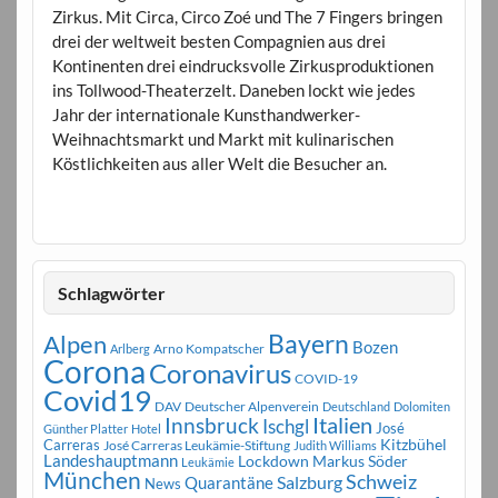
Zirkus. Mit Circa, Circo Zoé und The 7 Fingers bringen
drei der weltweit besten Compagnien aus drei
Kontinenten drei eindrucksvolle Zirkusproduktionen
ins Tollwood-Theaterzelt. Daneben lockt wie jedes
Jahr der internationale Kunsthandwerker-
Weihnachtsmarkt und Markt mit kulinarischen
Köstlichkeiten aus aller Welt die Besucher an.
Schlagwörter
Bayern
Alpen
Bozen
Arno Kompatscher
Arlberg
Corona
Coronavirus
COVID-19
Covid19
DAV
Deutscher Alpenverein
Deutschland
Dolomiten
Innsbruck
Italien
Ischgl
José
Günther Platter
Hotel
Carreras
Kitzbühel
José Carreras Leukämie-Stiftung
Judith Williams
Landeshauptmann
Markus Söder
Lockdown
Leukämie
München
Schweiz
Salzburg
Quarantäne
News