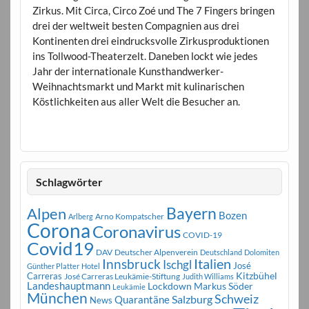
Zirkus. Mit Circa, Circo Zoé und The 7 Fingers bringen
drei der weltweit besten Compagnien aus drei
Kontinenten drei eindrucksvolle Zirkusproduktionen
ins Tollwood-Theaterzelt. Daneben lockt wie jedes
Jahr der internationale Kunsthandwerker-
Weihnachtsmarkt und Markt mit kulinarischen
Köstlichkeiten aus aller Welt die Besucher an.
Schlagwörter
Bayern
Alpen
Bozen
Arno Kompatscher
Arlberg
Corona
Coronavirus
COVID-19
Covid19
DAV
Deutscher Alpenverein
Deutschland
Dolomiten
Innsbruck
Italien
Ischgl
José
Günther Platter
Hotel
Carreras
Kitzbühel
José Carreras Leukämie-Stiftung
Judith Williams
Landeshauptmann
Markus Söder
Lockdown
Leukämie
München
Schweiz
Salzburg
Quarantäne
News