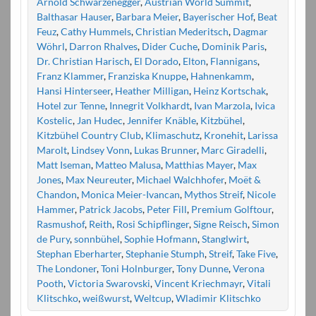
Arnold Schwarzenegger
,
Austrian World Summit
,
Balthasar Hauser
,
Barbara Meier
,
Bayerischer Hof
,
Beat
Feuz
,
Cathy Hummels
,
Christian Mederitsch
,
Dagmar
Wöhrl
,
Darron Rhalves
,
Dider Cuche
,
Dominik Paris
,
Dr. Christian Harisch
,
El Dorado
,
Elton
,
Flannigans
,
Franz Klammer
,
Franziska Knuppe
,
Hahnenkamm
,
Hansi Hinterseer
,
Heather Milligan
,
Heinz Kortschak
,
Hotel zur Tenne
,
Innegrit Volkhardt
,
Ivan Marzola
,
Ivica
Kostelic
,
Jan Hudec
,
Jennifer Knäble
,
Kitzbühel
,
Kitzbühel Country Club
,
Klimaschutz
,
Kronehit
,
Larissa
Marolt
,
Lindsey Vonn
,
Lukas Brunner
,
Marc Giradelli
,
Matt Iseman
,
Matteo Malusa
,
Matthias Mayer
,
Max
Jones
,
Max Neureuter
,
Michael Walchhofer
,
Moët &
Chandon
,
Monica Meier-Ivancan
,
Mythos Streif
,
Nicole
Hammer
,
Patrick Jacobs
,
Peter Fill
,
Premium Golftour
,
Rasmushof
,
Reith
,
Rosi Schipflinger
,
Signe Reisch
,
Simon
de Pury
,
sonnbühel
,
Sophie Hofmann
,
Stanglwirt
,
Stephan Eberharter
,
Stephanie Stumph
,
Streif
,
Take Five
,
The Londoner
,
Toni Holnburger
,
Tony Dunne
,
Verona
Pooth
,
Victoria Swarovski
,
Vincent Kriechmayr
,
Vitali
Klitschko
,
weißwurst
,
Weltcup
,
Wladimir Klitschko