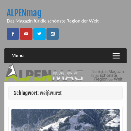
Skip
to
ALPENmag
content
Das Magazin für die schönste Region der Welt
Menü
Schlagwort:
weißwurst