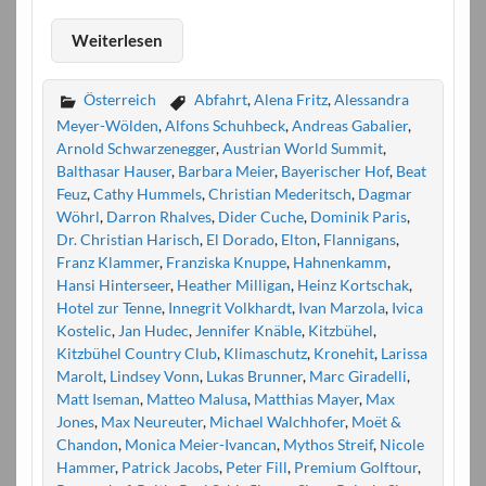
Weiterlesen
Österreich
Abfahrt
,
Alena Fritz
,
Alessandra
Meyer-Wölden
,
Alfons Schuhbeck
,
Andreas Gabalier
,
Arnold Schwarzenegger
,
Austrian World Summit
,
Balthasar Hauser
,
Barbara Meier
,
Bayerischer Hof
,
Beat
Feuz
,
Cathy Hummels
,
Christian Mederitsch
,
Dagmar
Wöhrl
,
Darron Rhalves
,
Dider Cuche
,
Dominik Paris
,
Dr. Christian Harisch
,
El Dorado
,
Elton
,
Flannigans
,
Franz Klammer
,
Franziska Knuppe
,
Hahnenkamm
,
Hansi Hinterseer
,
Heather Milligan
,
Heinz Kortschak
,
Hotel zur Tenne
,
Innegrit Volkhardt
,
Ivan Marzola
,
Ivica
Kostelic
,
Jan Hudec
,
Jennifer Knäble
,
Kitzbühel
,
Kitzbühel Country Club
,
Klimaschutz
,
Kronehit
,
Larissa
Marolt
,
Lindsey Vonn
,
Lukas Brunner
,
Marc Giradelli
,
Matt Iseman
,
Matteo Malusa
,
Matthias Mayer
,
Max
Jones
,
Max Neureuter
,
Michael Walchhofer
,
Moët &
Chandon
,
Monica Meier-Ivancan
,
Mythos Streif
,
Nicole
Hammer
,
Patrick Jacobs
,
Peter Fill
,
Premium Golftour
,