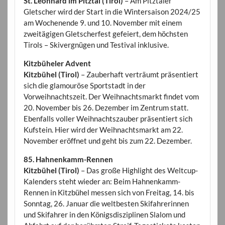
St. Leonhard im Pitztal (Tirol)
– Am Pitztaler
Gletscher wird der Start in die Wintersaison 2024/25
am Wochenende 9. und 10. November mit einem
zweitägigen Gletscherfest gefeiert, dem höchsten
Tirols – Skivergnügen und Testival inklusive.
Kitzbüheler Advent
Kitzbühel (Tirol)
– Zauberhaft verträumt präsentiert
sich die glamouröse Sportstadt in der
Vorweihnachtszeit. Der Weihnachtsmarkt findet vom
20. November bis 26. Dezember im Zentrum statt.
Ebenfalls voller Weihnachtszauber präsentiert sich
Kufstein. Hier wird der Weihnachtsmarkt am 22.
November eröffnet und geht bis zum 22. Dezember.
85. Hahnenkamm-Rennen
Kitzbühel (Tirol)
– Das große Highlight des Weltcup-
Kalenders steht wieder an: Beim Hahnenkamm-
Rennen in Kitzbühel messen sich von Freitag, 14. bis
Sonntag, 26. Januar die weltbesten Skifahrerinnen
und Skifahrer in den Königsdisziplinen Slalom und