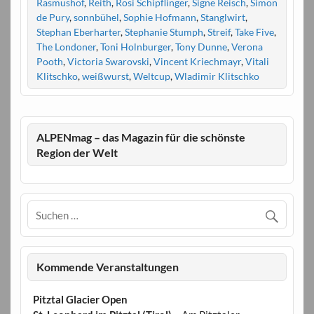
Rasmushof
,
Reith
,
Rosi Schipflinger
,
Signe Reisch
,
Simon
de Pury
,
sonnbühel
,
Sophie Hofmann
,
Stanglwirt
,
Stephan Eberharter
,
Stephanie Stumph
,
Streif
,
Take Five
,
The Londoner
,
Toni Holnburger
,
Tony Dunne
,
Verona
Pooth
,
Victoria Swarovski
,
Vincent Kriechmayr
,
Vitali
Klitschko
,
weißwurst
,
Weltcup
,
Wladimir Klitschko
ALPENmag – das Magazin für die schönste
Region der Welt
Kommende Veranstaltungen
Pitztal Glacier Open