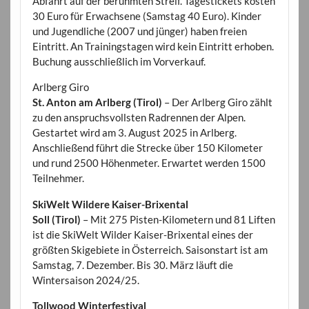
Abfahrt auf der berühmten Streif. Tagestickets kosten
30 Euro für Erwachsene (Samstag 40 Euro). Kinder
und Jugendliche (2007 und jünger) haben freien
Eintritt. An Trainingstagen wird kein Eintritt erhoben.
Buchung ausschließlich im Vorverkauf.
Arlberg Giro
St. Anton am Arlberg (Tirol)
– Der Arlberg Giro zählt
zu den anspruchsvollsten Radrennen der Alpen.
Gestartet wird am 3. August 2025 in Arlberg.
Anschließend führt die Strecke über 150 Kilometer
und rund 2500 Höhenmeter. Erwartet werden 1500
Teilnehmer.
SkiWelt Wildere Kaiser-Brixental
Soll (Tirol)
– Mit 275 Pisten-Kilometern und 81 Liften
ist die SkiWelt Wilder Kaiser-Brixental eines der
größten Skigebiete in Österreich. Saisonstart ist am
Samstag, 7. Dezember. Bis 30. März läuft die
Wintersaison 2024/25.
Tollwood Winterfestival