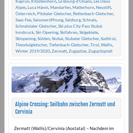
Kaprun
,
Kitzsteinhorn
,
Le Bourg-d’Oisans
,
Les Deux
Alpes
,
Luca Hänni
,
Mandarfen
,
Matterhorn
,
Neustift
,
Österreich
,
Pitztaler Gletscher
,
Rettenbach-Gletscher
,
Saas-Fee
,
Saisoneröffnung
,
Salzburg
,
Schnals
,
Schnalstaler Gletscher
,
Ski plus City Pass Stubai
Innsbruck
,
Ski-Opening
,
Skifahren
,
Skigebiete
,
Skiopening
,
Sölden
,
Stubai
,
Stubaier Gletscher
,
Südtirol
,
Theodulgletscher
,
Tiefenbach-Gletscher
,
Tirol
,
Wallis
,
Winter 2019/2020
,
Zermatt
,
Zugspitze
,
Zugspitzplatt
Alpine Crossing: Seilbahn zwischen Zermatt und
Cervinia
Zermatt (Wallis)/Cervinia (Aostatal) – Nachdem im