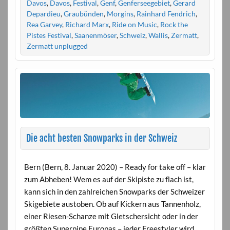
Davos
,
Davos
,
Festival
,
Genf
,
Genferseegebiet
,
Gerard
Depardieu
,
Graubünden
,
Morgins
,
Rainhard Fendrich
,
Rea Garvey
,
Richard Marx
,
Ride on Music
,
Rock the
Pistes Festival
,
Saanenmöser
,
Schweiz
,
Wallis
,
Zermatt
,
Zermatt unplugged
Die acht besten Snowparks in der Schweiz
Bern (Bern, 8. Januar 2020) – Ready for take off – klar
zum Abheben! Wem es auf der Skipiste zu flach ist,
kann sich in den zahlreichen Snowparks der Schweizer
Skigebiete austoben. Ob auf Kickern aus Tannenholz,
einer Riesen-Schanze mit Gletschersicht oder in der
größten Superpipe Europas – jeder Freestyler wird