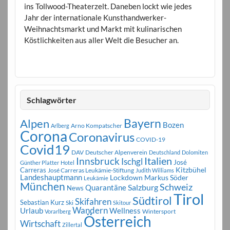
ins Tollwood-Theaterzelt. Daneben lockt wie jedes
Jahr der internationale Kunsthandwerker-
Weihnachtsmarkt und Markt mit kulinarischen
Köstlichkeiten aus aller Welt die Besucher an.
Schlagwörter
Bayern
Alpen
Bozen
Arno Kompatscher
Arlberg
Corona
Coronavirus
COVID-19
Covid19
DAV
Deutscher Alpenverein
Deutschland
Dolomiten
Innsbruck
Italien
Ischgl
José
Günther Platter
Hotel
Carreras
Kitzbühel
José Carreras Leukämie-Stiftung
Judith Williams
Landeshauptmann
Markus Söder
Lockdown
Leukämie
München
Schweiz
Salzburg
Quarantäne
News
Tirol
Südtirol
Skifahren
Sebastian Kurz
Ski
Skitour
Wandern
Urlaub
Wellness
Wintersport
Vorarlberg
Österreich
Wirtschaft
Zillertal