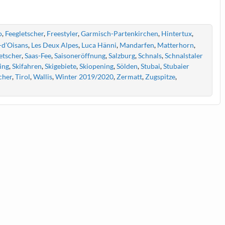
o
,
Feegletscher
,
Freestyler
,
Garmisch-Partenkirchen
,
Hintertux
,
-d’Oisans
,
Les Deux Alpes
,
Luca Hänni
,
Mandarfen
,
Matterhorn
,
etscher
,
Saas-Fee
,
Saisoneröffnung
,
Salzburg
,
Schnals
,
Schnalstaler
ing
,
Skifahren
,
Skigebiete
,
Skiopening
,
Sölden
,
Stubai
,
Stubaier
cher
,
Tirol
,
Wallis
,
Winter 2019/2020
,
Zermatt
,
Zugspitze
,