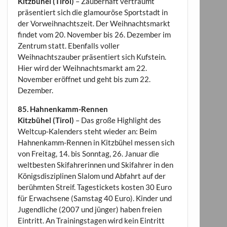
Kitzbühel (Tirol)
– Zauberhaft verträumt
präsentiert sich die glamouröse Sportstadt in
der Vorweihnachtszeit. Der Weihnachtsmarkt
findet vom 20. November bis 26. Dezember im
Zentrum statt. Ebenfalls voller
Weihnachtszauber präsentiert sich Kufstein.
Hier wird der Weihnachtsmarkt am 22.
November eröffnet und geht bis zum 22.
Dezember.
85. Hahnenkamm-Rennen
Kitzbühel (Tirol)
– Das große Highlight des
Weltcup-Kalenders steht wieder an: Beim
Hahnenkamm-Rennen in Kitzbühel messen sich
von Freitag, 14. bis Sonntag, 26. Januar die
weltbesten Skifahrerinnen und Skifahrer in den
Königsdisziplinen Slalom und Abfahrt auf der
berühmten Streif. Tagestickets kosten 30 Euro
für Erwachsene (Samstag 40 Euro). Kinder und
Jugendliche (2007 und jünger) haben freien
Eintritt. An Trainingstagen wird kein Eintritt