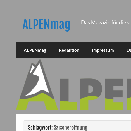
Skip
to
content
ALPENmag
Das Magazin für die s
ALPENmag
Redaktion
Impressum
D
Schlagwort:
Saisoneröffnung