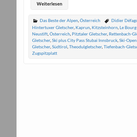
Weiterlesen
Das Beste der Alpen
,
Österreich
Didier Défag
Hintertuxer Gletscher
,
Kaprun
,
Kitzsteinhorn
,
Le Bourg
Neustift
,
Österreich
,
Pitztaler Gletscher
,
Rettenbach-Gl
Gletscher
,
Ski plus City Pass Stubai Innsbruck
,
Ski-Open
Gletscher
,
Südtirol
,
Theodulgletscher
,
Tiefenbach-Glets
Zugspitzplatt