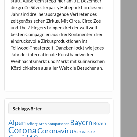
statt. Außerdem steigt hier am 31. Dezember
die große Silvesterparty.Höhepunkt in diesem
Jahr sind drei herausragende Vertreter des
zeitgenössischen Zirkus. Mit Circa, Circo Zoé
und The 7 Fingers bringen drei der weltweit
besten Compagnien aus drei Kontinenten drei
eindrucksvolle Zirkusproduktionen ins
Tollwood-Theaterzelt. Daneben lockt wie jedes
Jahr der internationale Kunsthandwerker-
Weihnachtsmarkt und Markt mit kulinarischen
Köstlichkeiten aus aller Welt die Besucher an.
Schlagwörter
Bayern
Alpen
Bozen
Arno Kompatscher
Arlberg
Corona
Coronavirus
COVID-19